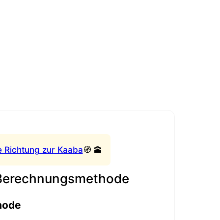
e Richtung zur Kaaba
🧭 🕋
 Berechnungsmethode
hode