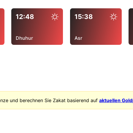
12:48
15:38
Dhuhur
Asr
enze und berechnen Sie Zakat basierend auf
aktuellen Gol