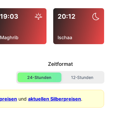
19:03
20:12
Maghrib
Ischaa
Zeitformat
24-Stunden
12-Stunden
dpreisen
und
aktuellen Silberpreisen
.