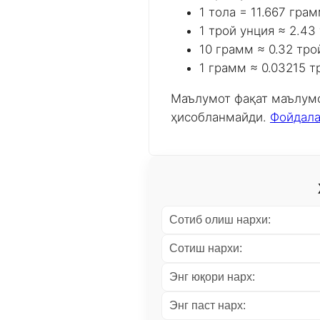
1 тола = 11.667 гра
1 трой унция ≈ 2.43
10 грамм ≈ 0.32 тро
1 грамм ≈ 0.03215 т
Маълумот фақат маълумо
ҳисобланмайди.
Фойдала
Сотиб олиш нархи:
Сотиш нархи:
Энг юқори нарх:
Энг паст нарх: