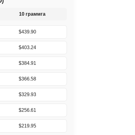
D)
10 граммга
$439.90
$403.24
$384.91
$366.58
$329.93
$256.61
$219.95