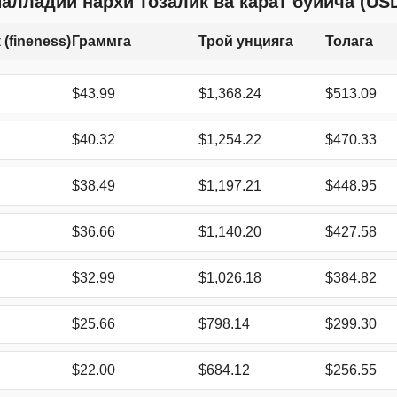
алладий нархи тозалик ва карат бўйича (US
 (fineness)
Граммга
Трой унцияга
Толага
$43.99
$1,368.24
$513.09
$40.32
$1,254.22
$470.33
$38.49
$1,197.21
$448.95
$36.66
$1,140.20
$427.58
$32.99
$1,026.18
$384.82
$25.66
$798.14
$299.30
$22.00
$684.12
$256.55