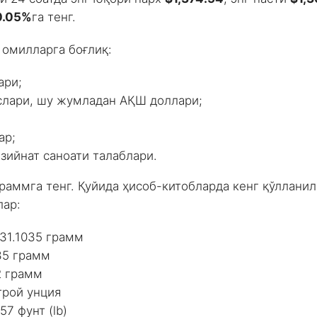
0.05%
га тенг.
 омилларга боғлиқ:
ари;
слари, шу жумладан АҚШ доллари;
ар;
зийнат саноати талаблари.
граммга тенг. Қуйида ҳисоб-китобларда кенг қўллани
лар:
 31.1035 грамм
35 грамм
92 грамм
 трой унция
57 фунт (lb)