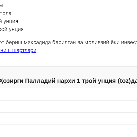
мм
 тола
й унция
рой унция
т бериш мақсадида берилган ва молиявий ёки инвес
ниш шартлари
.
Ҳозирги Палладий нархи 1 трой унция (toz)д