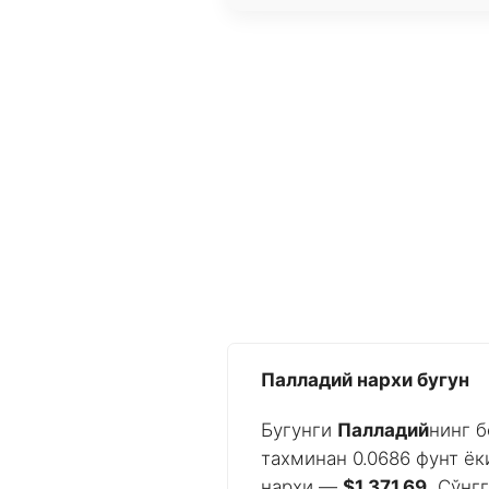
Палладий нархи бугун
Бугунги
Палладий
нинг б
тахминан 0.0686 фунт ёк
нархи —
$1,371.69
. Сўнг