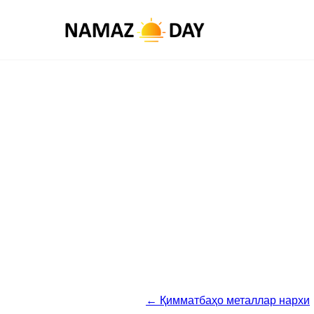
← Қимматбаҳо металлар нархи