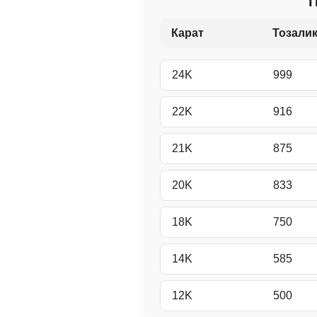
П
Карат
Тозалик
24K
999
22K
916
21K
875
20K
833
18K
750
14K
585
12K
500