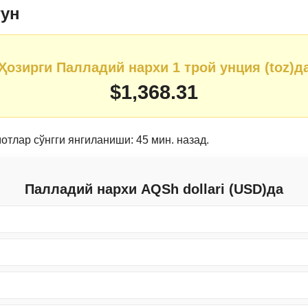
гун
Ҳозирги Палладий нархи 1 трой унция (toz)д
$1,368.31
тлар сўнгги янгиланиши: 45 мин. назад.
Палладий нархи AQSh dollari (USD)да