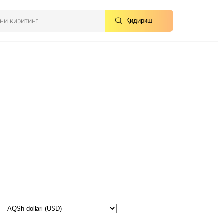
Қидириш