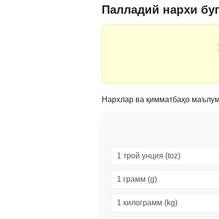
Палладий нархи бу
Нархлар ва қимматбаҳо маълумо
1 трой унция (toz)
1 грамм (g)
1 килограмм (kg)