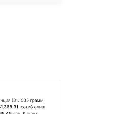
нция (31.1035 грамм,
$1,368.31
, сотиб олиш
65.45
эди. Кунлик