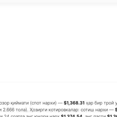
озор қиймати (спот нархи) —
$1,368.31
ҳар бир трой у
и 2.666 тола). Ҳозирги котировкалар: сотиш нархи —
ги 24 соатда энг юқори нарх
$1,374.54
, энг пасти
$1,3