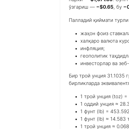
ўзгариш —
−$0.65
, бу
−
Палладий қиймати турли
жаҳон фоиз ставкал
халқаро валюта кур
инфляция;
геополитик таҳдидл
инвесторлар ва зеб-
Бир трой унция 31.1035 
бирликларда эквивалент
1 трой унция (toz) =
1 оддий унция ≈ 28.
1 фунт (lb) = 453.5
1 фунт (lb) ≈ 14.583
1 трой унция ≈ 0.068