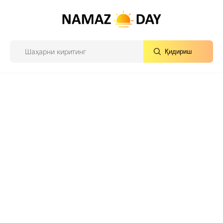
Қидириш