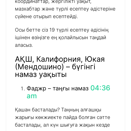
координаттар, жергілікті уақыт,
мазхабтар және түрлі есептеу әдістеріне
сүйене отырып есептейді.
Осы бетте сіз 19 түрлі есептеу әдісінің
ішінен өзіңізге ең қолайлысын таңдай
аласыз.
АҚШ, Калифорния, Юкая
(Мендошино) – бүгінгі
намаз уақыты
04:36
Фаджр – таңғы намаз
am
Қашан басталады? Таңның алғашқы
жарығы көкжиекте пайда болған сәтте
басталады, ал күн шығуға жақын кезде