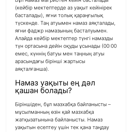
Бұл намаз магрибтен кейін басталады
(кейбір мектептерде аз уақыт кейінірек
басталады), яғни толық қараңғылық
түскенде. Таң атуымен намаз аяқталады,
яғни фаджр намазының басталуымен.
Алайда кейбір мектептер түнгі намазды
түн ортасына дейін оқуды ұсынады (00:00
емес, күннің батуы мен таңның атуы
арасындағы бірінші жартысы
аяқталғанша).
Намаз уақыты ең дәл
қашан болады?
Біріншіден, бұл мазхабқа байланысты –
мұсылманның өзін қай мазхабқа
жатқызатынына байланысты. Намаз
уақытын есептеу үшін тек қана таңдау