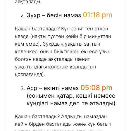
аяқталады.
01:18 pm
Зухр – бесін намаз
Қашан басталады? Күн зениттен өткен
кезде (нақты түстен кейін бір минуттан
кем емес). Зухрдың уақыты заттың
көлеңкесі оның биіктігінен екі есе ұзын
болған кезде аяқталады (зенит
уақытындағы көлеңке ұзындығын
қоспағанда).
05:08 pm
Аср – екінті намаз
(сонымен қатар, кешкі немесе
күндізгі намаз деп те аталады)
Қашан басталады? Алдыңғы намаздан
кейін бірден басталады және күн батып