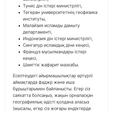
Тунис дін істері министрлігі,
Тегеран университетінің геофизика
институты,
Малайзия исламды дамыту
департаменті,
Индонезия дін істері министрлігі,
Сингапур исламдық діни кеңесі,
Француз мұсылмандары істері
кеңесі,
Шииттік жафарит мазхабы.
Есептеудегі айырмашылықтар әртүрлі
аймақтарда фаджр және иша
бұрыштарымен байланысты. Егер сіз
саяхатта болсаңыз, жақын орналасқан
географиялық әдісті қолдана аласыз
(мысалы, егер сіз жоғары ендіктерде