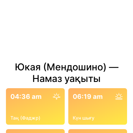
Юкая (Мендошино) —
Намаз уақыты
04:36 am
06:19 am
Таң (Фаджр)
Күн шығу