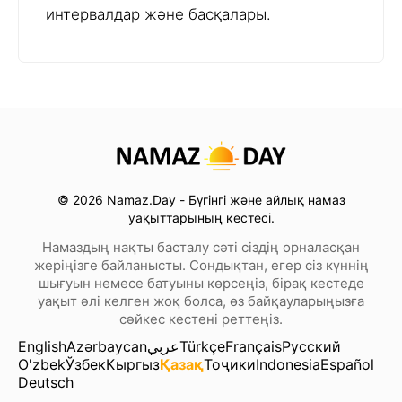
интервалдар және басқалары.
© 2026 Namaz.Day - Бүгінгі және айлық намаз
уақыттарының кестесі.
Намаздың нақты басталу сәті сіздің орналасқан
жеріңізге байланысты. Сондықтан, егер сіз күннің
шығуын немесе батуыны көрсеңіз, бірақ кестеде
уақыт әлі келген жоқ болса, өз байқауларыңызға
сәйкес кестені реттеңіз.
English
Azərbaycan
عربي
Türkçe
Français
Русский
O'zbek
Ўзбек
Кыргыз
Қазақ
Тоҷики
Indonesia
Español
Deutsch