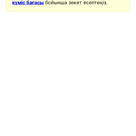
күміс бағасы
бойынша зекет есептеңіз.