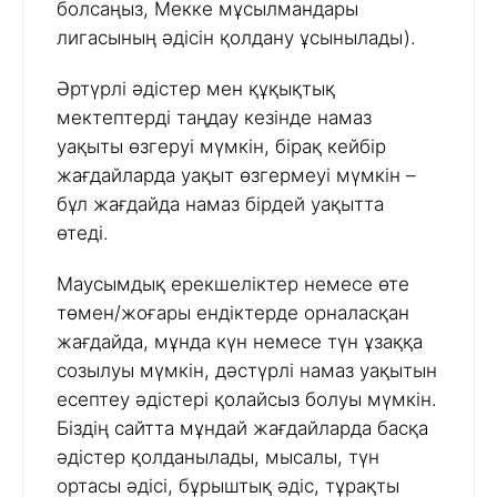
болсаңыз, Мекке мұсылмандары
лигасының әдісін қолдану ұсынылады).
Әртүрлі әдістер мен құқықтық
мектептерді таңдау кезінде намаз
уақыты өзгеруі мүмкін, бірақ кейбір
жағдайларда уақыт өзгермеуі мүмкін –
бұл жағдайда намаз бірдей уақытта
өтеді.
Маусымдық ерекшеліктер немесе өте
төмен/жоғары ендіктерде орналасқан
жағдайда, мұнда күн немесе түн ұзаққа
созылуы мүмкін, дәстүрлі намаз уақытын
есептеу әдістері қолайсыз болуы мүмкін.
Біздің сайтта мұндай жағдайларда басқа
әдістер қолданылады, мысалы, түн
ортасы әдісі, бұрыштық әдіс, тұрақты