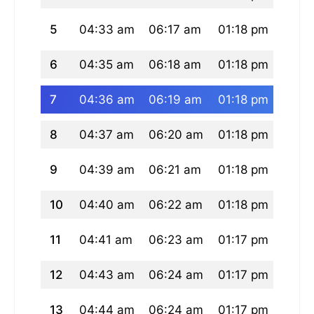
5
04:33 am
06:17 am
01:18 pm
05:0
6
04:35 am
06:18 am
01:18 pm
05:0
7
04:36 am
06:19 am
01:18 pm
05:0
8
04:37 am
06:20 am
01:18 pm
05:0
9
04:39 am
06:21 am
01:18 pm
05:0
10
04:40 am
06:22 am
01:18 pm
05:0
11
04:41 am
06:23 am
01:17 pm
05:0
12
04:43 am
06:24 am
01:17 pm
05:0
13
04:44 am
06:24 am
01:17 pm
05:0