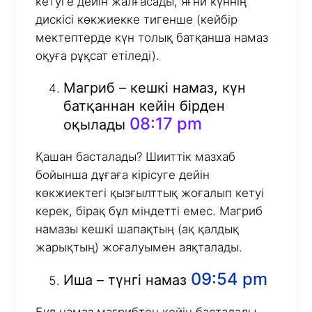
кетуге дейін жалғасады, яғни күннің
дискісі көкжиекке тигенше (кейбір
мектептерде күн толық батқанша намаз
оқуға рұқсат етіледі).
Магриб – кешкі намаз, күн
батқаннан кейін бірден
08:17 pm
оқылады
Қашан басталады? Шииттік мазхаб
бойынша дұғаға кірісуге дейін
көкжиектегі қызғылттық жоғалып кетуі
керек, бірақ бұл міндетті емес. Магриб
намазы кешкі шапақтың (ақ қалдық
жарықтың) жоғалуымен аяқталады.
09:54 pm
Иша – түнгі намаз