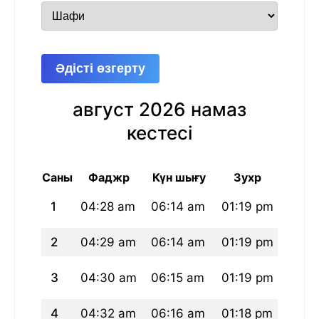
Әдісті өзгерту
август 2026 намаз
кестесі
Саны
Фаджр
Күн шығу
Зухр
А
1
04:28 am
06:14 am
01:19 pm
05:1
2
04:29 am
06:14 am
01:19 pm
05:1
3
04:30 am
06:15 am
01:19 pm
05:1
4
04:32 am
06:16 am
01:18 pm
05:1