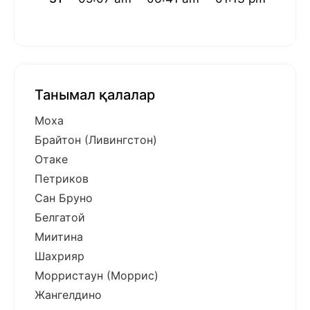
Танымал қалалар
Моха
Брайтон (Ливингстон)
Отаке
Петриков
Сан Бруно
Белгатой
Миитина
Шахрияр
Морристаун (Моррис)
Жангелдино