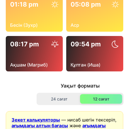
01:18 pm
05:08 pm
Бесін (Зухр)
Аср
08:17 pm
09:54 pm
Ақшам (Магриб)
Құптан (Иша)
Уақыт форматы
24 сағат
12 сағат
Зекет калькуляторы
— нисаб шегін тексеріп,
ағымдағы алтын бағасы
және
ағымдағы