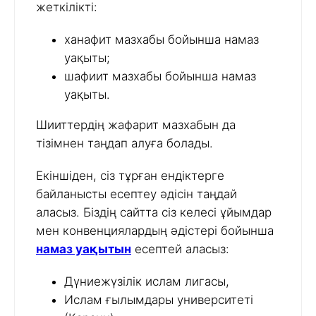
жеткілікті:
ханафит мазхабы бойынша намаз
уақыты;
шафиит мазхабы бойынша намаз
уақыты.
Шииттердің жафарит мазхабын да
тізімнен таңдап алуға болады.
Екіншіден, сіз тұрған ендіктерге
байланысты есептеу әдісін таңдай
аласыз. Біздің сайтта сіз келесі ұйымдар
мен конвенциялардың әдістері бойынша
намаз уақытын
есептей аласыз:
Дүниежүзілік ислам лигасы,
Ислам ғылымдары университеті