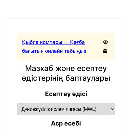
Қыбла компасы — Қағба
🧭
бағытын онлайн табыңыз
🕋
Мазхаб және есептеу
әдістерінің баптаулары
Есептеу әдісі
Аср есебі