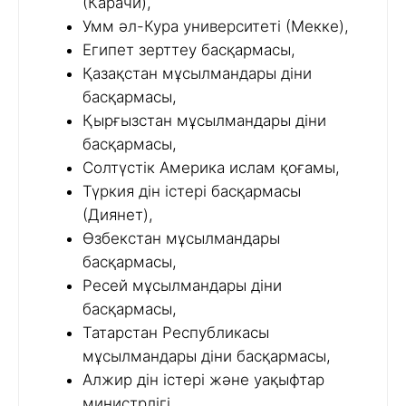
(Карачи),
Умм әл-Кура университеті (Мекке),
Египет зерттеу басқармасы,
Қазақстан мұсылмандары діни
басқармасы,
Қырғызстан мұсылмандары діни
басқармасы,
Солтүстік Америка ислам қоғамы,
Түркия дін істері басқармасы
(Диянет),
Өзбекстан мұсылмандары
басқармасы,
Ресей мұсылмандары діни
басқармасы,
Татарстан Республикасы
мұсылмандары діни басқармасы,
Алжир дін істері және уақыфтар
министрлігі,