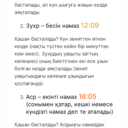
басталады, ал күн шығуға жақын кезде
аяқталады.
12:09
Зухр – бесін намаз
Қашан басталады? Күн зениттен өткен
кезде (нақты түстен кейін бір минуттан
кем емес). Зухрдың уақыты заттың
көлеңкесі оның биіктігінен екі есе ұзын
болған кезде аяқталады (зенит
уақытындағы көлеңке ұзындығын
қоспағанда).
16:05
Аср – екінті намаз
(сонымен қатар, кешкі немесе
күндізгі намаз деп те аталады)
Қашан басталады? Алдыңғы намаздан