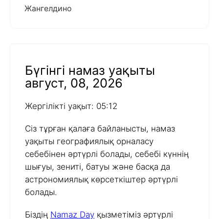
Жангелдино
Бүгінгі намаз уақыты
август, 08, 2026
Жергілікті уақыт: 05:12
Сіз тұрған қалаға байланысты, намаз
уақыты географиялық орналасу
себебінен әртүрлі болады, себебі күннің
шығуы, зениті, батуы және басқа да
астрономиялық көрсеткіштер әртүрлі
болады.
Біздің
Namaz Day
қызметіміз әртүрлі