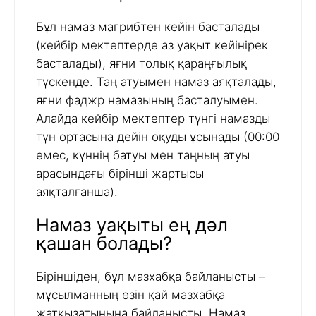
Бұл намаз магрибтен кейін басталады
(кейбір мектептерде аз уақыт кейінірек
басталады), яғни толық қараңғылық
түскенде. Таң атуымен намаз аяқталады,
яғни фаджр намазының басталуымен.
Алайда кейбір мектептер түнгі намазды
түн ортасына дейін оқуды ұсынады (00:00
емес, күннің батуы мен таңның атуы
арасындағы бірінші жартысы
аяқталғанша).
Намаз уақыты ең дәл
қашан болады?
Біріншіден, бұл мазхабқа байланысты –
мұсылманның өзін қай мазхабқа
жатқызатынына байланысты. Намаз