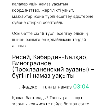
қалалар үшін намаз уақытын
координаттар, жергілікті уақыт,
мазхабтар және түрлі есептеу әдістеріне
сүйене отырып есептейді.
Осы бетте сіз 19 түрлі есептеу әдісінің
ішінен өзіңізге ең қолайлысын таңдай
аласыз.
Ресей, Кабардин-Балқар,
Виноградное
(Прохладненский ауданы) –
бүгінгі намаз уақыты
03:04
Фаджр – таңғы намаз
Қашан басталады? Таңның алғашқы
жарығы көкжиекте пайда болған сәтте