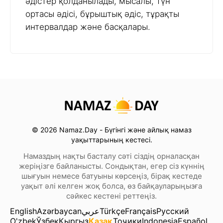
әдістер қолданылады, мысалы, түн
ортасы әдісі, бұрыштық әдіс, тұрақты
интервалдар және басқалары.
© 2026 Namaz.Day - Бүгінгі және айлық намаз
уақыттарының кестесі.
Намаздың нақты басталу сәті сіздің орналасқан
жеріңізге байланысты. Сондықтан, егер сіз күннің
шығуын немесе батуыны көрсеңіз, бірақ кестеде
уақыт әлі келген жоқ болса, өз байқауларыңызға
сәйкес кестені реттеңіз.
English
Azərbaycan
عربي
Türkçe
Français
Русский
O'zbek
Ўзбек
Кыргыз
Қазақ
Тоҷики
Indonesia
Español