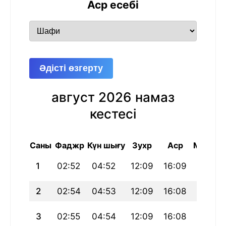
Аср есебі
Әдісті өзгерту
август 2026 намаз
кестесі
Саны
Фаджр
Күн шығу
Зухр
Аср
Магриб
1
02:52
04:52
12:09
16:09
19:27
2
02:54
04:53
12:09
16:08
19:26
3
02:55
04:54
12:09
16:08
19:24