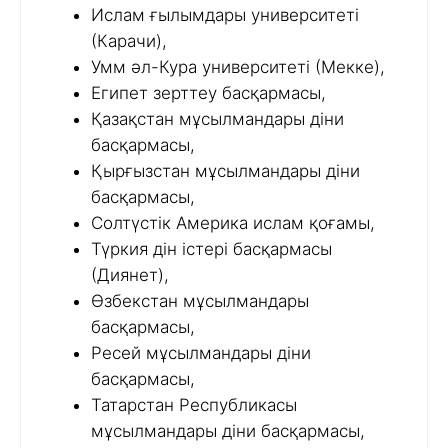
Ислам ғылымдары университеті
(Карачи),
Умм әл-Кура университеті (Мекке),
Египет зерттеу басқармасы,
Қазақстан мұсылмандары діни
басқармасы,
Қырғызстан мұсылмандары діни
басқармасы,
Солтүстік Америка ислам қоғамы,
Түркия дін істері басқармасы
(Диянет),
Өзбекстан мұсылмандары
басқармасы,
Ресей мұсылмандары діни
басқармасы,
Татарстан Республикасы
мұсылмандары діни басқармасы,