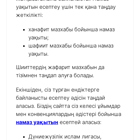
уақытын есептеу үшін тек қана таңдау
жеткілікті:
ханафит мазхабы бойынша намаз
уақыты;
шафиит мазхабы бойынша намаз
уақыты.
Шииттердің жафарит мазхабын да
тізімнен таңдап алуға болады.
Екіншіден, сіз тұрған ендіктерге
байланысты есептеу әдісін таңдай
аласыз. Біздің сайтта сіз келесі ұйымдар
мен конвенциялардың әдістері бойынша
намаз уақытын
есептей аласыз:
Дүниежүзілік ислам лигасы,