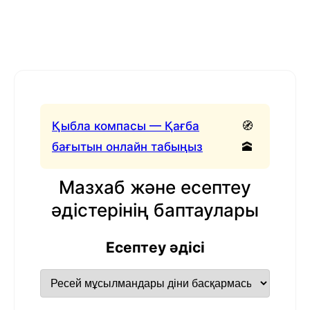
Қыбла компасы — Қағба
🧭
бағытын онлайн табыңыз
🕋
Мазхаб және есептеу
әдістерінің баптаулары
Есептеу әдісі