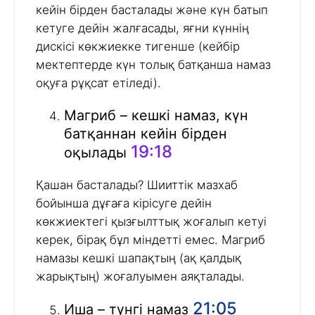
кейін бірден басталады және күн батып
кетуге дейін жалғасады, яғни күннің
дискісі көкжиекке тигенше (кейбір
мектептерде күн толық батқанша намаз
оқуға рұқсат етіледі).
Магриб – кешкі намаз, күн
батқаннан кейін бірден
19:18
оқылады
Қашан басталады? Шииттік мазхаб
бойынша дұғаға кірісуге дейін
көкжиектегі қызғылттық жоғалып кетуі
керек, бірақ бұл міндетті емес. Магриб
намазы кешкі шапақтың (ақ қалдық
жарықтың) жоғалуымен аяқталады.
21:05
Иша – түнгі намаз