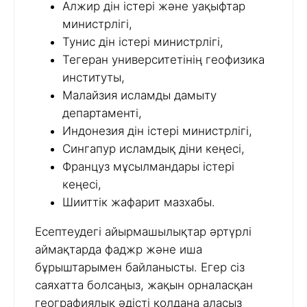
Алжир дін істері және уақыфтар
министрлігі,
Тунис дін істері министрлігі,
Тегеран университетінің геофизика
институты,
Малайзия исламды дамыту
департаменті,
Индонезия дін істері министрлігі,
Сингапур исламдық діни кеңесі,
Француз мұсылмандары істері
кеңесі,
Шииттік жафарит мазхабы.
Есептеудегі айырмашылықтар әртүрлі
аймақтарда фаджр және иша
бұрыштарымен байланысты. Егер сіз
саяхатта болсаңыз, жақын орналасқан
географиялық әдісті қолдана аласыз