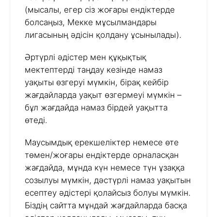
(мысалы, егер сіз жоғары ендіктерде
болсаңыз, Мекке мұсылмандары
лигасының әдісін қолдану ұсынылады).
Әртүрлі әдістер мен құқықтық
мектептерді таңдау кезінде намаз
уақыты өзгеруі мүмкін, бірақ кейбір
жағдайларда уақыт өзгермеуі мүмкін –
бұл жағдайда намаз бірдей уақытта
өтеді.
Маусымдық ерекшеліктер немесе өте
төмен/жоғары ендіктерде орналасқан
жағдайда, мұнда күн немесе түн ұзаққа
созылуы мүмкін, дәстүрлі намаз уақытын
есептеу әдістері қолайсыз болуы мүмкін.
Біздің сайтта мұндай жағдайларда басқа