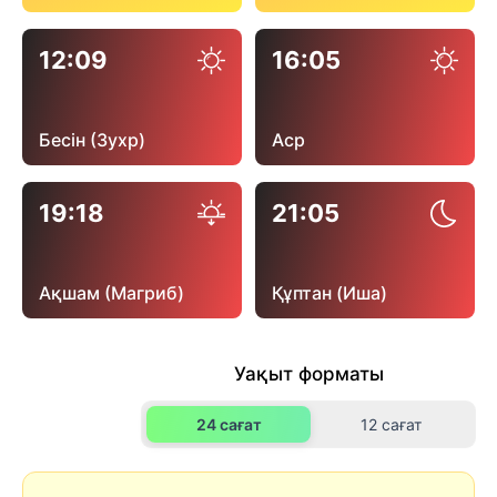
12:09
16:05
Бесін (Зухр)
Аср
19:18
21:05
Ақшам (Магриб)
Құптан (Иша)
Уақыт форматы
24 сағат
12 сағат