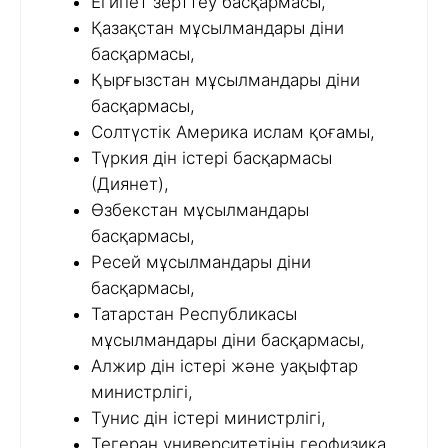
Египет зерттеу басқармасы,
Қазақстан мұсылмандары діни
басқармасы,
Қырғызстан мұсылмандары діни
басқармасы,
Солтүстік Америка ислам қоғамы,
Түркия дін істері басқармасы
(Диянет),
Өзбекстан мұсылмандары
басқармасы,
Ресей мұсылмандары діни
басқармасы,
Татарстан Республикасы
мұсылмандары діни басқармасы,
Алжир дін істері және уақыфтар
министрлігі,
Тунис дін істері министрлігі,
Тегеран университетінің геофизика