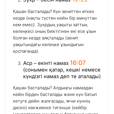
Қашан басталады? Күн зениттен өткен
кезде (нақты түстен кейін бір минуттан
кем емес). Зухрдың уақыты заттың
көлеңкесі оның биіктігінен екі есе ұзын
болған кезде аяқталады (зенит
уақытындағы көлеңке ұзындығын
қоспағанда).
16:07
Аср – екінті намаз
(сонымен қатар, кешкі немесе
күндізгі намаз деп те аталады)
Қашан басталады? Алдыңғы намаздан
кейін бірден басталады және күн батып
кетуге дейін жалғасады, яғни күннің
дискісі көкжиекке тигенше (кейбір