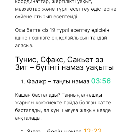
координаттар, жергілікті уақыт,
мазхабтар және түрлі есептеу әдістеріне
сүйене отырып есептейді.
Осы бетте сіз 19 түрлі есептеу әдісінің
ішінен өзіңізге ең қолайлысын таңдай
аласыз.
Тунис, Сфакс, Сакьет эз
Зит – бүгінгі намаз уақыты
03:56
Фаджр – таңғы намаз
Қашан басталады? Таңның алғашқы
жарығы көкжиекте пайда болған сәтте
басталады, ал күн шығуға жақын кезде
аяқталады.
12:22
Зухр – бесін намаз