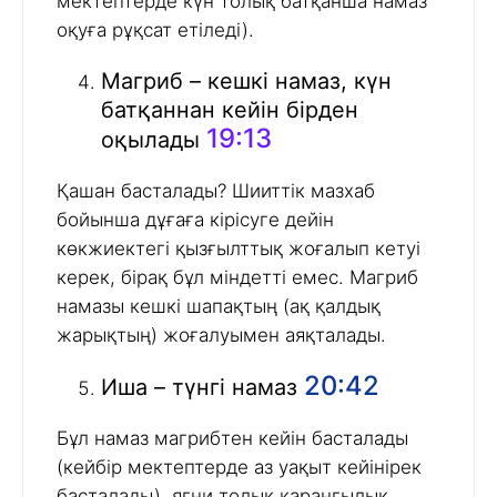
мектептерде күн толық батқанша намаз
оқуға рұқсат етіледі).
Магриб – кешкі намаз, күн
батқаннан кейін бірден
19:13
оқылады
Қашан басталады? Шииттік мазхаб
бойынша дұғаға кірісуге дейін
көкжиектегі қызғылттық жоғалып кетуі
керек, бірақ бұл міндетті емес. Магриб
намазы кешкі шапақтың (ақ қалдық
жарықтың) жоғалуымен аяқталады.
20:42
Иша – түнгі намаз
Бұл намаз магрибтен кейін басталады
(кейбір мектептерде аз уақыт кейінірек
басталады), яғни толық қараңғылық