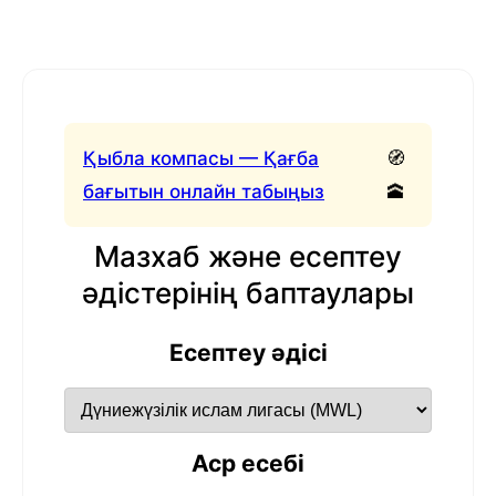
Қыбла компасы — Қағба
🧭
бағытын онлайн табыңыз
🕋
Мазхаб және есептеу
әдістерінің баптаулары
Есептеу әдісі
Аср есебі