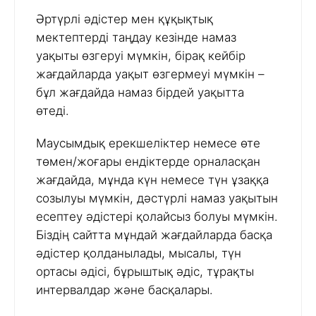
Әртүрлі әдістер мен құқықтық
мектептерді таңдау кезінде намаз
уақыты өзгеруі мүмкін, бірақ кейбір
жағдайларда уақыт өзгермеуі мүмкін –
бұл жағдайда намаз бірдей уақытта
өтеді.
Маусымдық ерекшеліктер немесе өте
төмен/жоғары ендіктерде орналасқан
жағдайда, мұнда күн немесе түн ұзаққа
созылуы мүмкін, дәстүрлі намаз уақытын
есептеу әдістері қолайсыз болуы мүмкін.
Біздің сайтта мұндай жағдайларда басқа
әдістер қолданылады, мысалы, түн
ортасы әдісі, бұрыштық әдіс, тұрақты
интервалдар және басқалары.