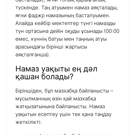
түскенде. Таң атуымен намаз аяқталады,
яғни фаджр намазының басталуымен.
Алайда кейбір мектептер түнгі намазды
түн ортасына дейін оқуды ұсынады (00:00
емес, күннің батуы мен таңның атуы
арасындағы бірінші жартысы
аяқталғанша).
Намаз уақыты ең дәл
қашан болады?
Біріншіден, бұл мазхабқа байланысты –
мұсылманның өзін қай мазхабқа
жатқызатынына байланысты. Намаз
уақытын есептеу үшін тек қана таңдау
жеткілікті: