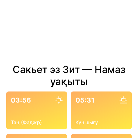
Сакьет эз Зит — Намаз
уақыты
03:56
05:31
Таң (Фаджр)
Күн шығу