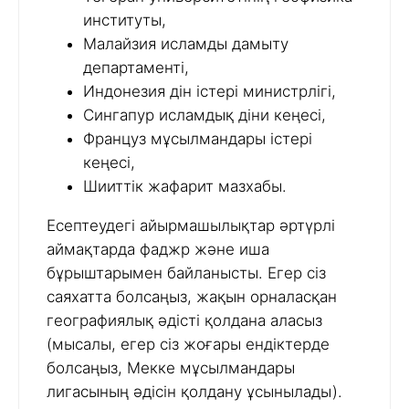
институты,
Малайзия исламды дамыту
департаменті,
Индонезия дін істері министрлігі,
Сингапур исламдық діни кеңесі,
Француз мұсылмандары істері
кеңесі,
Шииттік жафарит мазхабы.
Есептеудегі айырмашылықтар әртүрлі
аймақтарда фаджр және иша
бұрыштарымен байланысты. Егер сіз
саяхатта болсаңыз, жақын орналасқан
географиялық әдісті қолдана аласыз
(мысалы, егер сіз жоғары ендіктерде
болсаңыз, Мекке мұсылмандары
лигасының әдісін қолдану ұсынылады).