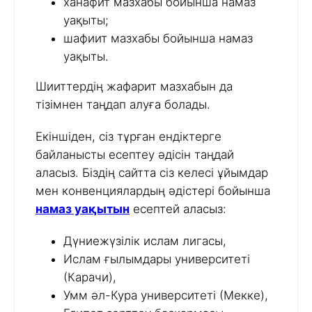
ханафит мазхабы бойынша намаз
уақыты;
шафиит мазхабы бойынша намаз
уақыты.
Шииттердің жафарит мазхабын да
тізімнен таңдап алуға болады.
Екіншіден, сіз тұрған ендіктерге
байланысты есептеу әдісін таңдай
аласыз. Біздің сайтта сіз келесі ұйымдар
мен конвенциялардың әдістері бойынша
намаз уақытын
есептей аласыз:
Дүниежүзілік ислам лигасы,
Ислам ғылымдары университеті
(Карачи),
Умм әл-Кура университеті (Мекке),