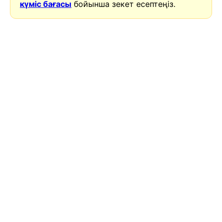
күміс бағасы
бойынша зекет есептеңіз.