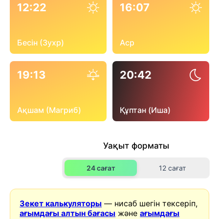
12:22
16:07
Бесін (Зухр)
Аср
19:13
20:42
Ақшам (Магриб)
Құптан (Иша)
Уақыт форматы
24 сағат
12 сағат
Зекет калькуляторы
— нисаб шегін тексеріп,
ағымдағы алтын бағасы
және
ағымдағы