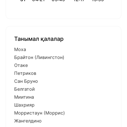
Танымал қалалар
Моха
Брайтон (Ливингстон)
Отаке
Петриков
Сан Бруно
Белгатой
Миитина
Шахрияр
Морристаун (Моррис)
Жангелдино