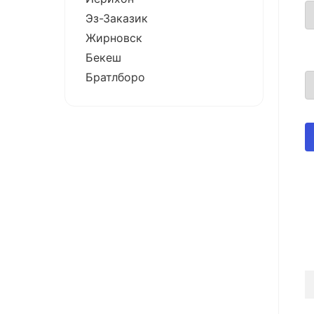
Эз-Заказик
Жирновск
Бекеш
Братлборо