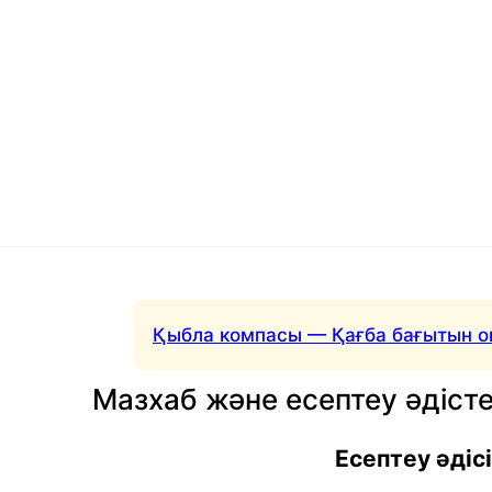
Қыбла компасы — Қағба бағытын о
Мазхаб және есептеу әдісте
Есептеу әдісі