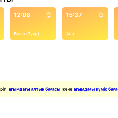
12:08
15:37
Бесін (Зухр)
Аср
ріп,
ағымдағы алтын бағасы
және
ағымдағы күміс бағ