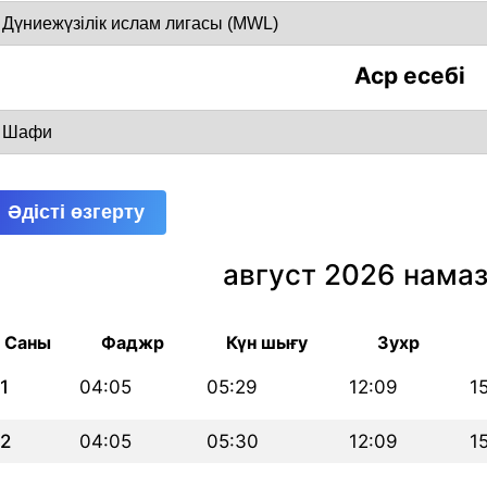
Аср есебі
Әдісті өзгерту
август 2026 намаз
Саны
Фаджр
Күн шығу
Зухр
1
04:05
05:29
12:09
1
2
04:05
05:30
12:09
1