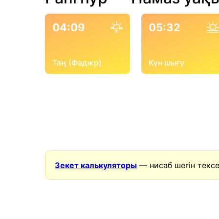
04:09
05:32
Таң (Фаджр)
Күн шығу
Зекет калькуляторы
— нисаб шегін тексе