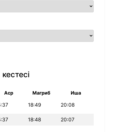
 кестесі
Аср
Магриб
Иша
5:37
18:49
20:08
5:37
18:48
20:07