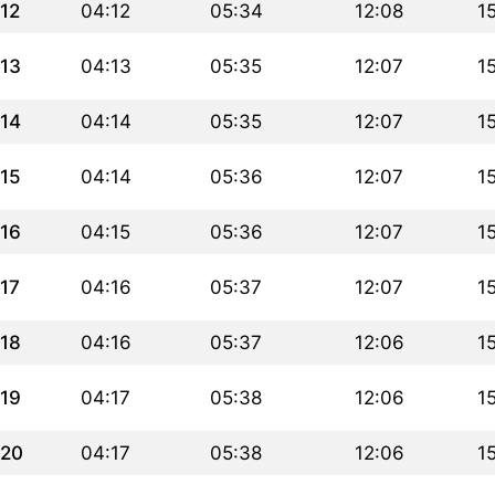
12
04:12
05:34
12:08
1
13
04:13
05:35
12:07
1
14
04:14
05:35
12:07
1
15
04:14
05:36
12:07
1
16
04:15
05:36
12:07
1
17
04:16
05:37
12:07
1
18
04:16
05:37
12:06
1
19
04:17
05:38
12:06
1
20
04:17
05:38
12:06
1