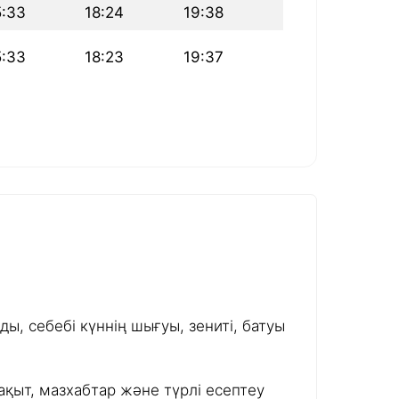
5:33
18:24
19:38
5:33
18:23
19:37
ы, себебі күннің шығуы, зениті, батуы
ақыт, мазхабтар және түрлі есептеу