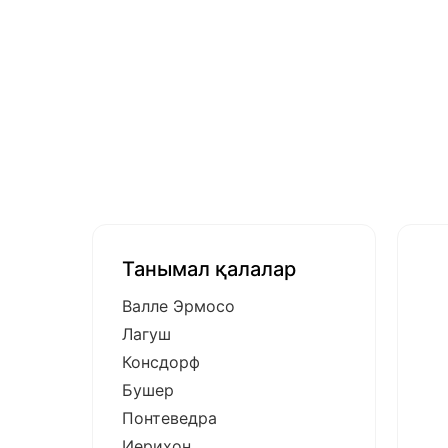
Танымал қалалар
Валле Эрмосо
Лагуш
Консдорф
Бушер
Понтеведра
Иерихон