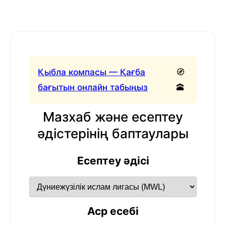
Қыбла компасы — Қағба
🧭
бағытын онлайн табыңыз
🕋
Мазхаб және есептеу
әдістерінің баптаулары
Есептеу әдісі
Аср есебі