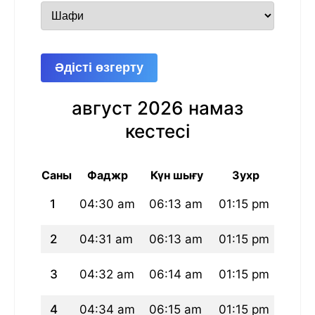
Әдісті өзгерту
август 2026 намаз
кестесі
Саны
Фаджр
Күн шығу
Зухр
А
1
04:30 am
06:13 am
01:15 pm
05:0
2
04:31 am
06:13 am
01:15 pm
05:0
3
04:32 am
06:14 am
01:15 pm
05:0
4
04:34 am
06:15 am
01:15 pm
05:0