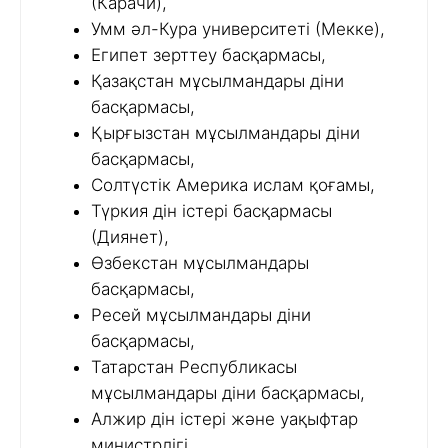
(Карачи),
Умм әл-Кура университеті (Мекке),
Египет зерттеу басқармасы,
Қазақстан мұсылмандары діни
басқармасы,
Қырғызстан мұсылмандары діни
басқармасы,
Солтүстік Америка ислам қоғамы,
Түркия дін істері басқармасы
(Диянет),
Өзбекстан мұсылмандары
басқармасы,
Ресей мұсылмандары діни
басқармасы,
Татарстан Республикасы
мұсылмандары діни басқармасы,
Алжир дін істері және уақыфтар
министрлігі,