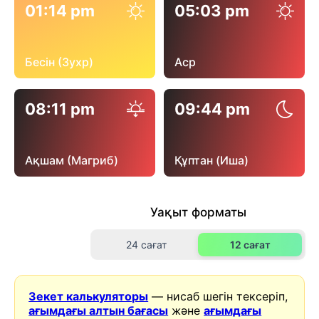
01:14 pm
05:03 pm
Бесін (Зухр)
Аср
08:11 pm
09:44 pm
Ақшам (Магриб)
Құптан (Иша)
Уақыт форматы
24 сағат
12 сағат
Зекет калькуляторы
— нисаб шегін тексеріп,
ағымдағы алтын бағасы
және
ағымдағы