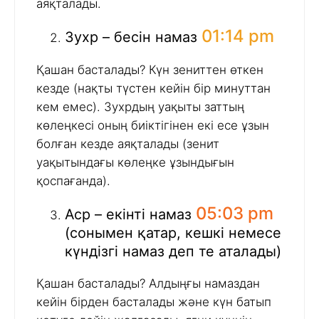
аяқталады.
01:14 pm
Зухр – бесін намаз
Қашан басталады? Күн зениттен өткен
кезде (нақты түстен кейін бір минуттан
кем емес). Зухрдың уақыты заттың
көлеңкесі оның биіктігінен екі есе ұзын
болған кезде аяқталады (зенит
уақытындағы көлеңке ұзындығын
қоспағанда).
05:03 pm
Аср – екінті намаз
(сонымен қатар, кешкі немесе
күндізгі намаз деп те аталады)
Қашан басталады? Алдыңғы намаздан
кейін бірден басталады және күн батып