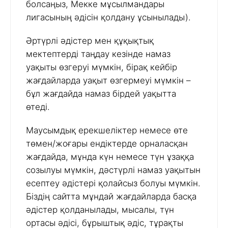
болсаңыз, Мекке мұсылмандары
лигасының әдісін қолдану ұсынылады).
Әртүрлі әдістер мен құқықтық
мектептерді таңдау кезінде намаз
уақыты өзгеруі мүмкін, бірақ кейбір
жағдайларда уақыт өзгермеуі мүмкін –
бұл жағдайда намаз бірдей уақытта
өтеді.
Маусымдық ерекшеліктер немесе өте
төмен/жоғары ендіктерде орналасқан
жағдайда, мұнда күн немесе түн ұзаққа
созылуы мүмкін, дәстүрлі намаз уақытын
есептеу әдістері қолайсыз болуы мүмкін.
Біздің сайтта мұндай жағдайларда басқа
әдістер қолданылады, мысалы, түн
ортасы әдісі, бұрыштық әдіс, тұрақты