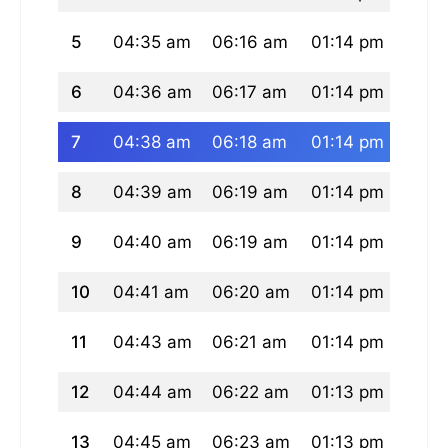
5
04:35 am
06:16 am
01:14 pm
05:0
6
04:36 am
06:17 am
01:14 pm
05:0
7
04:38 am
06:18 am
01:14 pm
05:0
8
04:39 am
06:19 am
01:14 pm
05:0
9
04:40 am
06:19 am
01:14 pm
05:0
10
04:41 am
06:20 am
01:14 pm
05:0
11
04:43 am
06:21 am
01:14 pm
05:0
12
04:44 am
06:22 am
01:13 pm
05:0
13
04:45 am
06:23 am
01:13 pm
05:0