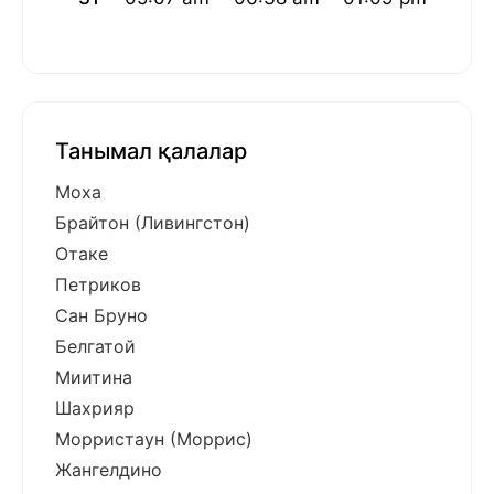
Танымал қалалар
Моха
Брайтон (Ливингстон)
Отаке
Петриков
Сан Бруно
Белгатой
Миитина
Шахрияр
Морристаун (Моррис)
Жангелдино