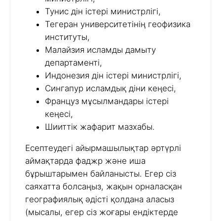
Тунис дін істері министрлігі,
Тегеран университетінің геофизика
институты,
Малайзия исламды дамыту
департаменті,
Индонезия дін істері министрлігі,
Сингапур исламдық діни кеңесі,
Француз мұсылмандары істері
кеңесі,
Шииттік жафарит мазхабы.
Есептеудегі айырмашылықтар әртүрлі
аймақтарда фаджр және иша
бұрыштарымен байланысты. Егер сіз
саяхатта болсаңыз, жақын орналасқан
географиялық әдісті қолдана аласыз
(мысалы, егер сіз жоғары ендіктерде