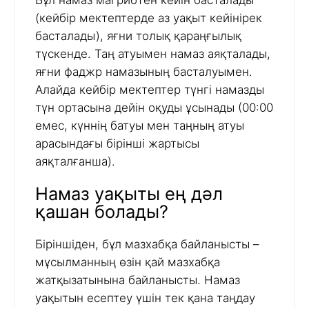
Бұл намаз магрибтен кейін басталады
(кейбір мектептерде аз уақыт кейінірек
басталады), яғни толық қараңғылық
түскенде. Таң атуымен намаз аяқталады,
яғни фаджр намазының басталуымен.
Алайда кейбір мектептер түнгі намазды
түн ортасына дейін оқуды ұсынады (00:00
емес, күннің батуы мен таңның атуы
арасындағы бірінші жартысы
аяқталғанша).
Намаз уақыты ең дәл
қашан болады?
Біріншіден, бұл мазхабқа байланысты –
мұсылманның өзін қай мазхабқа
жатқызатынына байланысты. Намаз
уақытын есептеу үшін тек қана таңдау