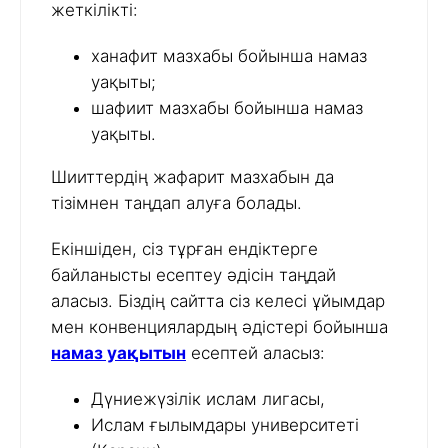
жеткілікті:
ханафит мазхабы бойынша намаз
уақыты;
шафиит мазхабы бойынша намаз
уақыты.
Шииттердің жафарит мазхабын да
тізімнен таңдап алуға болады.
Екіншіден, сіз тұрған ендіктерге
байланысты есептеу әдісін таңдай
аласыз. Біздің сайтта сіз келесі ұйымдар
мен конвенциялардың әдістері бойынша
намаз уақытын
есептей аласыз:
Дүниежүзілік ислам лигасы,
Ислам ғылымдары университеті