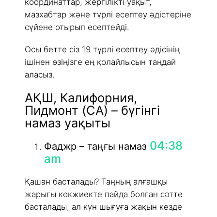
координаттар, жергілікті уақыт,
мазхабтар және түрлі есептеу әдістеріне
сүйене отырып есептейді.
Осы бетте сіз 19 түрлі есептеу әдісінің
ішінен өзіңізге ең қолайлысын таңдай
аласыз.
АҚШ, Калифорния,
Пидмонт (CA) – бүгінгі
намаз уақыты
04:38
Фаджр – таңғы намаз
am
Қашан басталады? Таңның алғашқы
жарығы көкжиекте пайда болған сәтте
басталады, ал күн шығуға жақын кезде