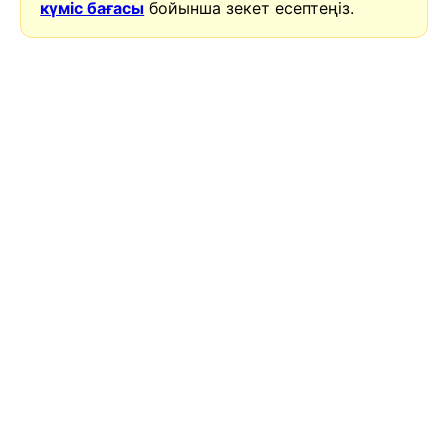
күміс бағасы
бойынша зекет есептеңіз.