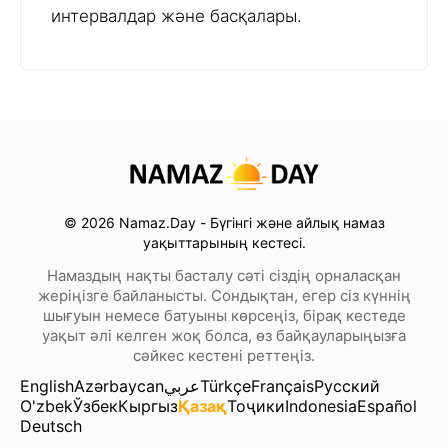
интервалдар және басқалары.
© 2026 Namaz.Day - Бүгінгі және айлық намаз
уақыттарының кестесі.
Намаздың нақты басталу сәті сіздің орналасқан
жеріңізге байланысты. Сондықтан, егер сіз күннің
шығуын немесе батуыны көрсеңіз, бірақ кестеде
уақыт әлі келген жоқ болса, өз байқауларыңызға
сәйкес кестені реттеңіз.
English
Azərbaycan
عربي
Türkçe
Français
Русский
O'zbek
Ўзбек
Кыргыз
Қазақ
Тоҷики
Indonesia
Español
Deutsch