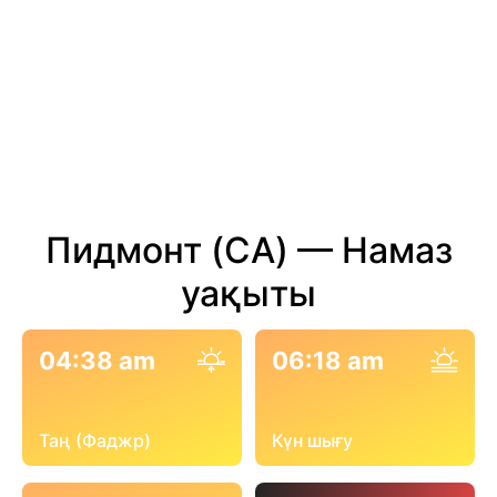
Пидмонт (CA) — Намаз
уақыты
04:38 am
06:18 am
Таң (Фаджр)
Күн шығу