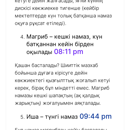
кетуге дейін жалғасады, яғни күннің
дискісі көкжиекке тигенше (кейбір
мектептерде күн толық батқанша намаз
оқуға рұқсат етіледі).
Магриб – кешкі намаз, күн
батқаннан кейін бірден
08:11 pm
оқылады
Қашан басталады? Шииттік мазхаб
бойынша дұғаға кірісуге дейін
көкжиектегі қызғылттық жоғалып кетуі
керек, бірақ бұл міндетті емес. Магриб
намазы кешкі шапақтың (ақ қалдық
жарықтың) жоғалуымен аяқталады.
09:44 pm
Иша – түнгі намаз