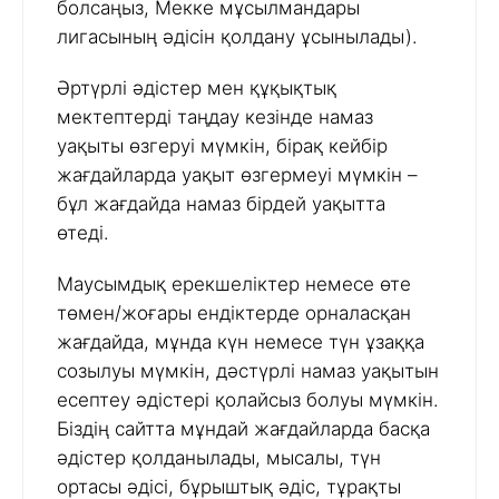
болсаңыз, Мекке мұсылмандары
лигасының әдісін қолдану ұсынылады).
Әртүрлі әдістер мен құқықтық
мектептерді таңдау кезінде намаз
уақыты өзгеруі мүмкін, бірақ кейбір
жағдайларда уақыт өзгермеуі мүмкін –
бұл жағдайда намаз бірдей уақытта
өтеді.
Маусымдық ерекшеліктер немесе өте
төмен/жоғары ендіктерде орналасқан
жағдайда, мұнда күн немесе түн ұзаққа
созылуы мүмкін, дәстүрлі намаз уақытын
есептеу әдістері қолайсыз болуы мүмкін.
Біздің сайтта мұндай жағдайларда басқа
әдістер қолданылады, мысалы, түн
ортасы әдісі, бұрыштық әдіс, тұрақты