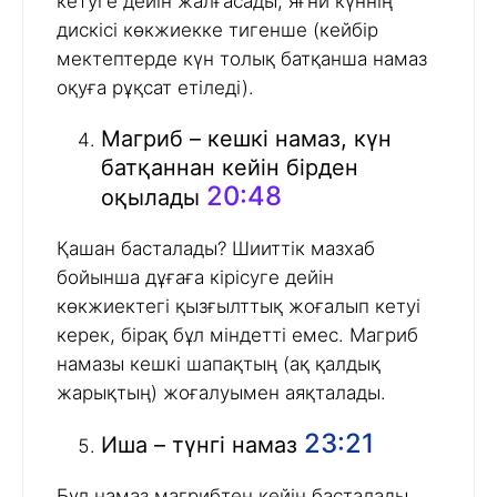
кетуге дейін жалғасады, яғни күннің
дискісі көкжиекке тигенше (кейбір
мектептерде күн толық батқанша намаз
оқуға рұқсат етіледі).
Магриб – кешкі намаз, күн
батқаннан кейін бірден
20:48
оқылады
Қашан басталады? Шииттік мазхаб
бойынша дұғаға кірісуге дейін
көкжиектегі қызғылттық жоғалып кетуі
керек, бірақ бұл міндетті емес. Магриб
намазы кешкі шапақтың (ақ қалдық
жарықтың) жоғалуымен аяқталады.
23:21
Иша – түнгі намаз
Бұл намаз магрибтен кейін басталады