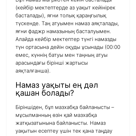
(кейбір мектептерде аз уақыт кейінірек
басталады), яғни толық қараңғылық
түскенде. Таң атуымен намаз аяқталады,
яғни фаджр намазының басталуымен.
Алайда кейбір мектептер түнгі намазды
түн ортасына дейін оқуды ұсынады (00:00
емес, күннің батуы мен таңның атуы
арасындағы бірінші жартысы
аяқталғанша).
Намаз уақыты ең дәл
қашан болады?
Біріншіден, бұл мазхабқа байланысты –
мұсылманның өзін қай мазхабқа
жатқызатынына байланысты. Намаз
уақытын есептеу үшін тек қана таңдау