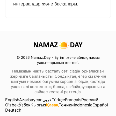
интервалдар және басқалары.
© 2026 Namaz.Day - Бүгінгі және айлық намаз
уақыттарының кестесі.
Намаздың нақты басталу сәті сіздің орналасқан
жеріңізге байланысты. Сондықтан, егер сіз күннің
шығуын немесе батуыны көрсеңіз, бірақ кестеде
уақыт әлі келген жоқ болса, өз байқауларыңызға
сәйкес кестені реттеңіз.
English
Azərbaycan
عربي
Türkçe
Français
Русский
O'zbek
Ўзбек
Кыргыз
Қазақ
Тоҷики
Indonesia
Español
Deutsch