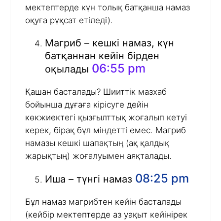
мектептерде күн толық батқанша намаз
оқуға рұқсат етіледі).
Магриб – кешкі намаз, күн
батқаннан кейін бірден
06:55 pm
оқылады
Қашан басталады? Шииттік мазхаб
бойынша дұғаға кірісуге дейін
көкжиектегі қызғылттық жоғалып кетуі
керек, бірақ бұл міндетті емес. Магриб
намазы кешкі шапақтың (ақ қалдық
жарықтың) жоғалуымен аяқталады.
08:25 pm
Иша – түнгі намаз
Бұл намаз магрибтен кейін басталады
(кейбір мектептерде аз уақыт кейінірек