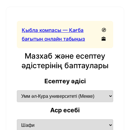
Қыбла компасы — Қағба
🧭
бағытын онлайн табыңыз
🕋
Мазхаб және есептеу
әдістерінің баптаулары
Есептеу әдісі
Аср есебі