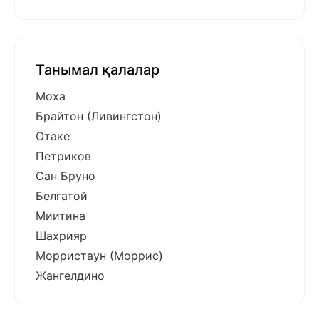
Танымал қалалар
Моха
Брайтон (Ливингстон)
Отаке
Петриков
Сан Бруно
Белгатой
Миитина
Шахрияр
Морристаун (Моррис)
Жангелдино