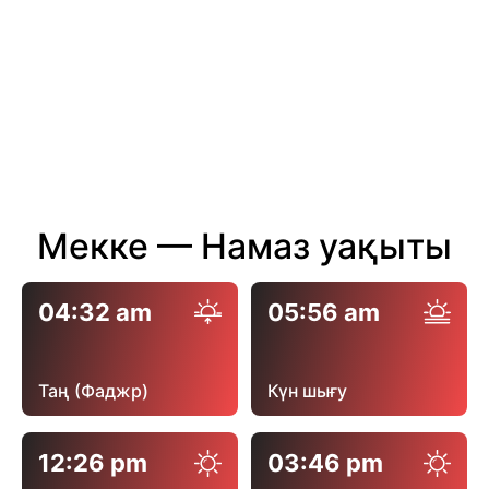
Мекке — Намаз уақыты
04:32 am
05:56 am
Таң (Фаджр)
Күн шығу
12:26 pm
03:46 pm