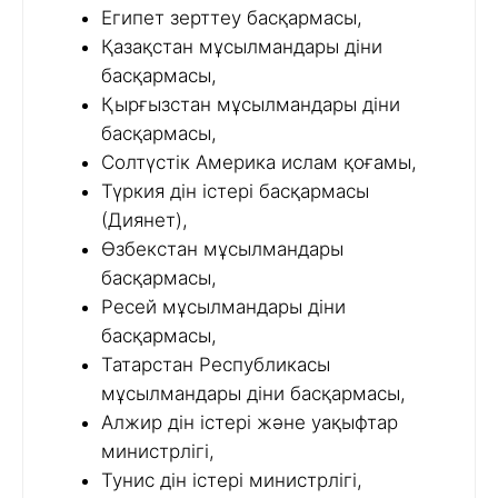
Египет зерттеу басқармасы,
Қазақстан мұсылмандары діни
басқармасы,
Қырғызстан мұсылмандары діни
басқармасы,
Солтүстік Америка ислам қоғамы,
Түркия дін істері басқармасы
(Диянет),
Өзбекстан мұсылмандары
басқармасы,
Ресей мұсылмандары діни
басқармасы,
Татарстан Республикасы
мұсылмандары діни басқармасы,
Алжир дін істері және уақыфтар
министрлігі,
Тунис дін істері министрлігі,