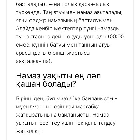
басталады), яғни толық қараңғылық
түскенде. Таң атуымен намаз аяқталады,
яғни фаджр намазының басталуымен.
Алайда кейбір мектептер түнгі намазды
түн ортасына дейін оқуды ұсынады (00:00
емес, күннің батуы мен таңның атуы
арасындағы бірінші жартысы
аяқталғанша).
Намаз уақыты ең дәл
қашан болады?
Біріншіден, бұл мазхабқа байланысты –
мұсылманның өзін қай мазхабқа
жатқызатынына байланысты. Намаз
уақытын есептеу үшін тек қана таңдау
жеткілікті: