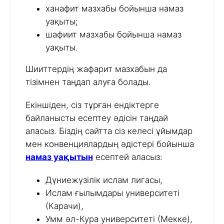
ханафит мазхабы бойынша намаз
уақыты;
шафиит мазхабы бойынша намаз
уақыты.
Шииттердің жафарит мазхабын да
тізімнен таңдап алуға болады.
Екіншіден, сіз тұрған ендіктерге
байланысты есептеу әдісін таңдай
аласыз. Біздің сайтта сіз келесі ұйымдар
мен конвенциялардың әдістері бойынша
намаз уақытын
есептей аласыз:
Дүниежүзілік ислам лигасы,
Ислам ғылымдары университеті
(Карачи),
Умм әл-Кура университеті (Мекке),