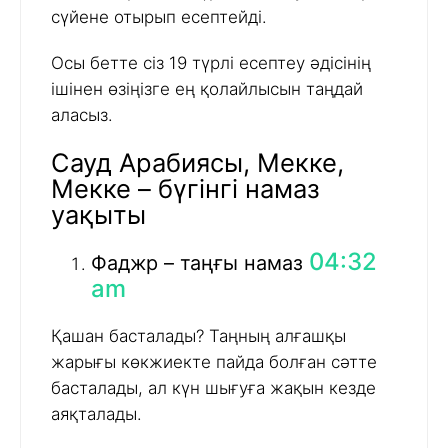
сүйене отырып есептейді.
Осы бетте сіз 19 түрлі есептеу әдісінің
ішінен өзіңізге ең қолайлысын таңдай
аласыз.
Сауд Арабиясы, Мекке,
Мекке – бүгінгі намаз
уақыты
04:32
Фаджр – таңғы намаз
am
Қашан басталады? Таңның алғашқы
жарығы көкжиекте пайда болған сәтте
басталады, ал күн шығуға жақын кезде
аяқталады.