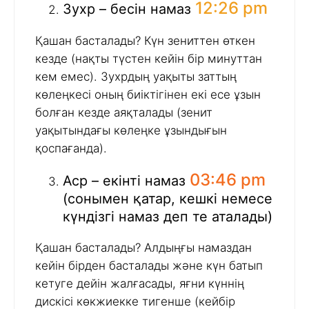
12:26 pm
Зухр – бесін намаз
Қашан басталады? Күн зениттен өткен
кезде (нақты түстен кейін бір минуттан
кем емес). Зухрдың уақыты заттың
көлеңкесі оның биіктігінен екі есе ұзын
болған кезде аяқталады (зенит
уақытындағы көлеңке ұзындығын
қоспағанда).
03:46 pm
Аср – екінті намаз
(сонымен қатар, кешкі немесе
күндізгі намаз деп те аталады)
Қашан басталады? Алдыңғы намаздан
кейін бірден басталады және күн батып
кетуге дейін жалғасады, яғни күннің
дискісі көкжиекке тигенше (кейбір