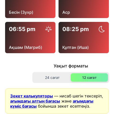
Бесін (Зухр)
Аср
06:55 pm
08:25 pm
Ақшам (Магриб)
Құптан (Иша)
Уақыт форматы
24 сағат
12 сағат
Зекет калькуляторы
— нисаб шегін тексеріп,
ағымдағы алтын бағасы
және
ағымдағы
күміс бағасы
бойынша зекет есептеңіз.