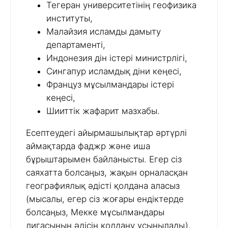
Тегеран университетінің геофизика
институты,
Малайзия исламды дамыту
департаменті,
Индонезия дін істері министрлігі,
Сингапур исламдық діни кеңесі,
Француз мұсылмандары істері
кеңесі,
Шииттік жафарит мазхабы.
Есептеудегі айырмашылықтар әртүрлі
аймақтарда фаджр және иша
бұрыштарымен байланысты. Егер сіз
саяхатта болсаңыз, жақын орналасқан
географиялық әдісті қолдана аласыз
(мысалы, егер сіз жоғары ендіктерде
болсаңыз, Мекке мұсылмандары
лигасының әдісін қолдану ұсынылады).