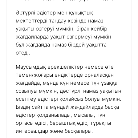
Әртүрлі әдістер мен құқықтық
мектептерді таңдау кезінде намаз
уақыты өзгеруі мүмкін, бірақ кейбір
жағдайларда уақыт өзгермеуі мүмкін –
бұл жағдайда намаз бірдей уақытта
өтеді.
Маусымдық ерекшеліктер немесе өте
төмен/жоғары ендіктерде орналасқан
жағдайда, мұнда күн немесе түн ұзаққа
созылуы мүмкін, дәстүрлі намаз уақытын
есептеу әдістері қолайсыз болуы мүмкін.
Біздің сайтта мұндай жағдайларда басқа
әдістер қолданылады, мысалы, түн
ортасы әдісі, бұрыштық әдіс, тұрақты
интервалдар және басқалары.