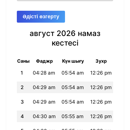
Әдісті өзгерту
август 2026 намаз
кестесі
Саны
Фаджр
Күн шығу
Зухр
А
1
04:28 am
05:54 am
12:26 pm
03:4
2
04:29 am
05:54 am
12:26 pm
03:4
3
04:29 am
05:54 am
12:26 pm
03:4
4
04:30 am
05:55 am
12:26 pm
03:4