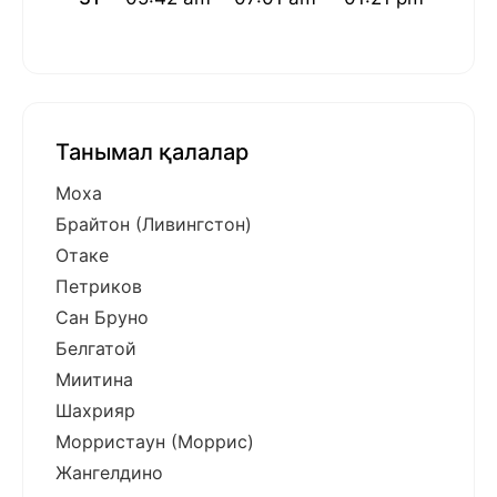
Танымал қалалар
Моха
Брайтон (Ливингстон)
Отаке
Петриков
Сан Бруно
Белгатой
Миитина
Шахрияр
Морристаун (Моррис)
Жангелдино