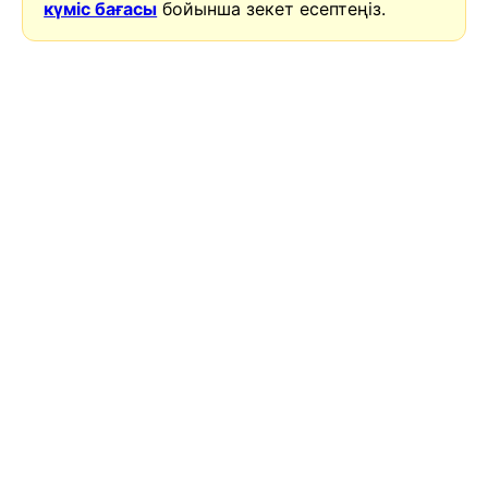
күміс бағасы
бойынша зекет есептеңіз.