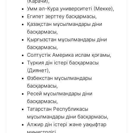
(Карачи),
Умм әл-Кура университеті (Мекке),
Египет зерттеу басқармасы,
Қазақстан мұсылмандары діни
басқармасы,
Қырғызстан мұсылмандары діни
басқармасы,
Солтүстік Америка ислам қоғамы,
Түркия дін істері басқармасы
(Диянет),
Өзбекстан мұсылмандары
басқармасы,
Ресей мұсылмандары діни
басқармасы,
Татарстан Республикасы
мұсылмандары діни басқармасы,
Алжир дін істері және уақыфтар
министрлігі,