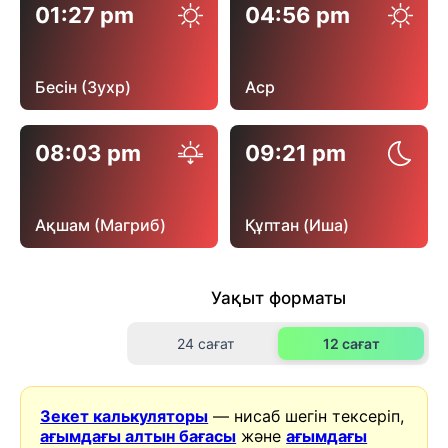
01:27 pm
04:56 pm
Бесін (Зухр)
Аср
08:03 pm
09:21 pm
Ақшам (Магриб)
Құптан (Иша)
Уақыт форматы
24 сағат
12 сағат
Зекет калькуляторы
— нисаб шегін тексеріп,
ағымдағы алтын бағасы
және
ағымдағы