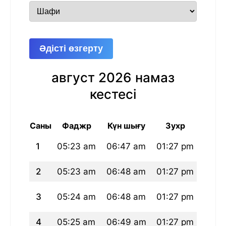
Әдісті өзгерту
август 2026 намаз
кестесі
Саны
Фаджр
Күн шығу
Зухр
А
1
05:23 am
06:47 am
01:27 pm
04:5
2
05:23 am
06:48 am
01:27 pm
04:5
3
05:24 am
06:48 am
01:27 pm
04:5
4
05:25 am
06:49 am
01:27 pm
04:5