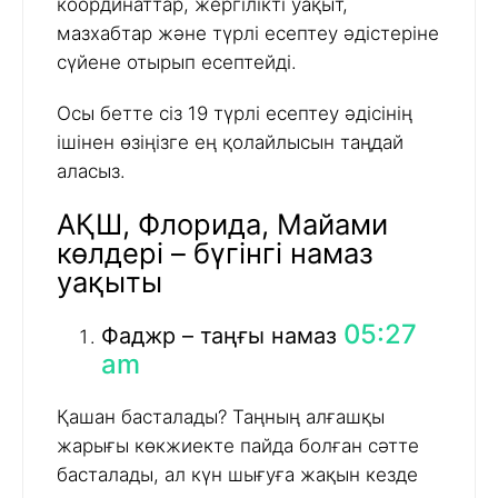
координаттар, жергілікті уақыт,
мазхабтар және түрлі есептеу әдістеріне
сүйене отырып есептейді.
Осы бетте сіз 19 түрлі есептеу әдісінің
ішінен өзіңізге ең қолайлысын таңдай
аласыз.
АҚШ, Флорида, Майами
көлдері – бүгінгі намаз
уақыты
05:27
Фаджр – таңғы намаз
am
Қашан басталады? Таңның алғашқы
жарығы көкжиекте пайда болған сәтте
басталады, ал күн шығуға жақын кезде