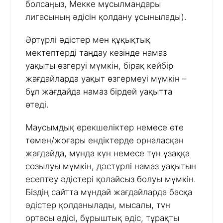
болсаңыз, Мекке мұсылмандары
лигасының әдісін қолдану ұсынылады).
Әртүрлі әдістер мен құқықтық
мектептерді таңдау кезінде намаз
уақыты өзгеруі мүмкін, бірақ кейбір
жағдайларда уақыт өзгермеуі мүмкін –
бұл жағдайда намаз бірдей уақытта
өтеді.
Маусымдық ерекшеліктер немесе өте
төмен/жоғары ендіктерде орналасқан
жағдайда, мұнда күн немесе түн ұзаққа
созылуы мүмкін, дәстүрлі намаз уақытын
есептеу әдістері қолайсыз болуы мүмкін.
Біздің сайтта мұндай жағдайларда басқа
әдістер қолданылады, мысалы, түн
ортасы әдісі, бұрыштық әдіс, тұрақты