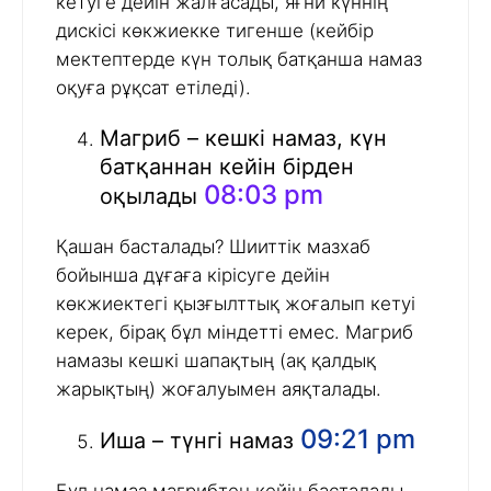
кетуге дейін жалғасады, яғни күннің
дискісі көкжиекке тигенше (кейбір
мектептерде күн толық батқанша намаз
оқуға рұқсат етіледі).
Магриб – кешкі намаз, күн
батқаннан кейін бірден
08:03 pm
оқылады
Қашан басталады? Шииттік мазхаб
бойынша дұғаға кірісуге дейін
көкжиектегі қызғылттық жоғалып кетуі
керек, бірақ бұл міндетті емес. Магриб
намазы кешкі шапақтың (ақ қалдық
жарықтың) жоғалуымен аяқталады.
09:21 pm
Иша – түнгі намаз