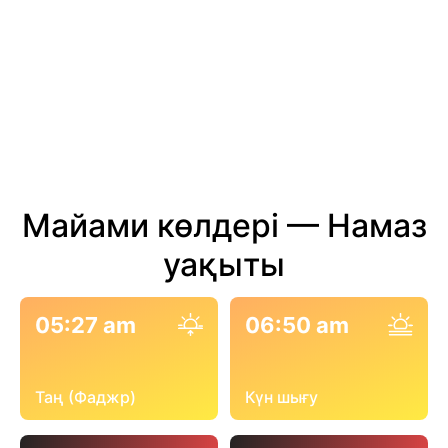
Майами көлдері — Намаз
уақыты
05:27 am
06:50 am
Таң (Фаджр)
Күн шығу