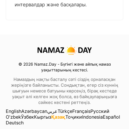
интервалдар және басқалары.
© 2026 Namaz.Day - Бүгінгі және айлық намаз
уақыттарының кестесі.
Намаздың нақты басталу сәті сіздің орналасқан
жеріңізге байланысты. Сондықтан, егер сіз күннің
шығуын немесе батуыны көрсеңіз, бірақ кестеде
уақыт әлі келген жоқ болса, өз байқауларыңызға
сәйкес кестені реттеңіз.
English
Azərbaycan
عربي
Türkçe
Français
Русский
O'zbek
Ўзбек
Кыргыз
Қазақ
Тоҷики
Indonesia
Español
Deutsch