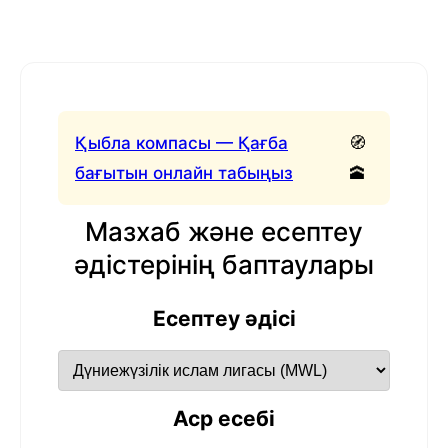
Қыбла компасы — Қағба
🧭
бағытын онлайн табыңыз
🕋
Мазхаб және есептеу
әдістерінің баптаулары
Есептеу әдісі
Аср есебі