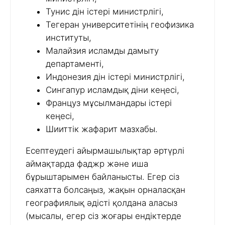
Тунис дін істері министрлігі,
Тегеран университетінің геофизика
институты,
Малайзия исламды дамыту
департаменті,
Индонезия дін істері министрлігі,
Сингапур исламдық діни кеңесі,
Француз мұсылмандары істері
кеңесі,
Шииттік жафарит мазхабы.
Есептеудегі айырмашылықтар әртүрлі
аймақтарда фаджр және иша
бұрыштарымен байланысты. Егер сіз
саяхатта болсаңыз, жақын орналасқан
географиялық әдісті қолдана аласыз
(мысалы, егер сіз жоғары ендіктерде