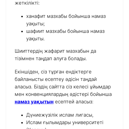
жеткілікті:
ханафит мазхабы бойынша намаз
уақыты;
шафиит мазхабы бойынша намаз
уақыты.
Шииттердің жафарит мазхабын да
тізімнен таңдап алуға болады.
Екіншіден, сіз тұрған ендіктерге
байланысты есептеу әдісін таңдай
аласыз. Біздің сайтта сіз келесі ұйымдар
мен конвенциялардың әдістері бойынша
намаз уақытын
есептей аласыз:
Дүниежүзілік ислам лигасы,
Ислам ғылымдары университеті