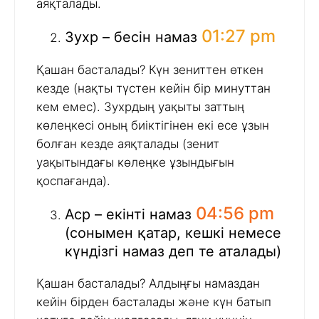
аяқталады.
01:27 pm
Зухр – бесін намаз
Қашан басталады? Күн зениттен өткен
кезде (нақты түстен кейін бір минуттан
кем емес). Зухрдың уақыты заттың
көлеңкесі оның биіктігінен екі есе ұзын
болған кезде аяқталады (зенит
уақытындағы көлеңке ұзындығын
қоспағанда).
04:56 pm
Аср – екінті намаз
(сонымен қатар, кешкі немесе
күндізгі намаз деп те аталады)
Қашан басталады? Алдыңғы намаздан
кейін бірден басталады және күн батып