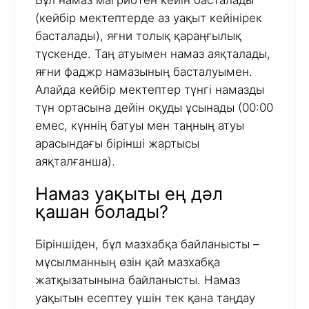
Бұл намаз магрибтен кейін басталады
(кейбір мектептерде аз уақыт кейінірек
басталады), яғни толық қараңғылық
түскенде. Таң атуымен намаз аяқталады,
яғни фаджр намазының басталуымен.
Алайда кейбір мектептер түнгі намазды
түн ортасына дейін оқуды ұсынады (00:00
емес, күннің батуы мен таңның атуы
арасындағы бірінші жартысы
аяқталғанша).
Намаз уақыты ең дәл
қашан болады?
Біріншіден, бұл мазхабқа байланысты –
мұсылманның өзін қай мазхабқа
жатқызатынына байланысты. Намаз
уақытын есептеу үшін тек қана таңдау