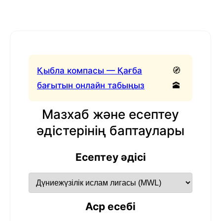
Қыбла компасы — Қағба
🧭
бағытын онлайн табыңыз
🕋
Мазхаб және есептеу
әдістерінің баптаулары
Есептеу әдісі
Аср есебі