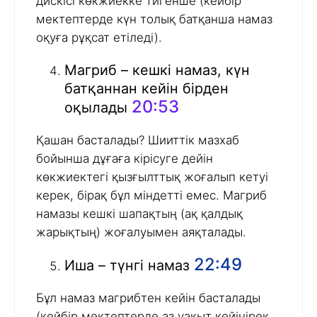
дискісі көкжиекке тигенше (кейбір
мектептерде күн толық батқанша намаз
оқуға рұқсат етіледі).
Магриб – кешкі намаз, күн
батқаннан кейін бірден
20:53
оқылады
Қашан басталады? Шииттік мазхаб
бойынша дұғаға кірісуге дейін
көкжиектегі қызғылттық жоғалып кетуі
керек, бірақ бұл міндетті емес. Магриб
намазы кешкі шапақтың (ақ қалдық
жарықтың) жоғалуымен аяқталады.
22:49
Иша – түнгі намаз
Бұл намаз магрибтен кейін басталады
(кейбір мектептерде аз уақыт кейінірек