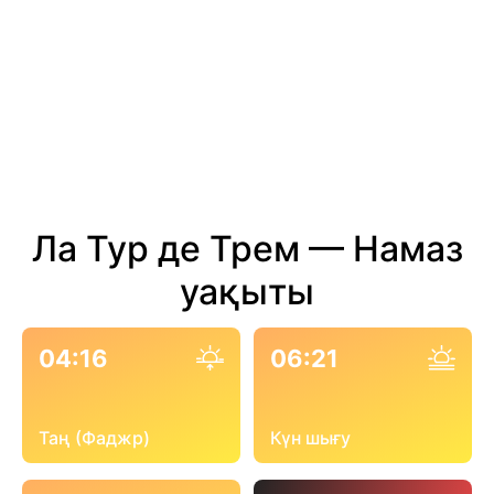
Ла Тур де Трем — Намаз
уақыты
04:16
06:21
Таң (Фаджр)
Күн шығу