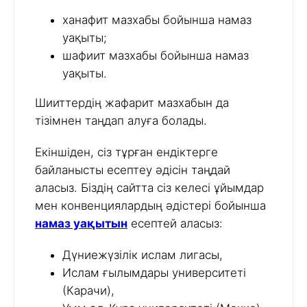
ханафит мазхабы бойынша намаз
уақыты;
шафиит мазхабы бойынша намаз
уақыты.
Шииттердің жафарит мазхабын да
тізімнен таңдап алуға болады.
Екіншіден, сіз тұрған ендіктерге
байланысты есептеу әдісін таңдай
аласыз. Біздің сайтта сіз келесі ұйымдар
мен конвенциялардың әдістері бойынша
намаз уақытын
есептей аласыз:
Дүниежүзілік ислам лигасы,
Ислам ғылымдары университеті
(Карачи),