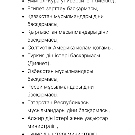
Умм әл-Кура университеті (Мекке),
Египет зерттеу басқармасы,
Қазақстан мұсылмандары діни
басқармасы,
Қырғызстан мұсылмандары діни
басқармасы,
Солтүстік Америка ислам қоғамы,
Түркия дін істері басқармасы
(Диянет),
Өзбекстан мұсылмандары
басқармасы,
Ресей мұсылмандары діни
басқармасы,
Татарстан Республикасы
мұсылмандары діни басқармасы,
Алжир дін істері және уақыфтар
министрлігі,
Тунис дін істері министрлігі,