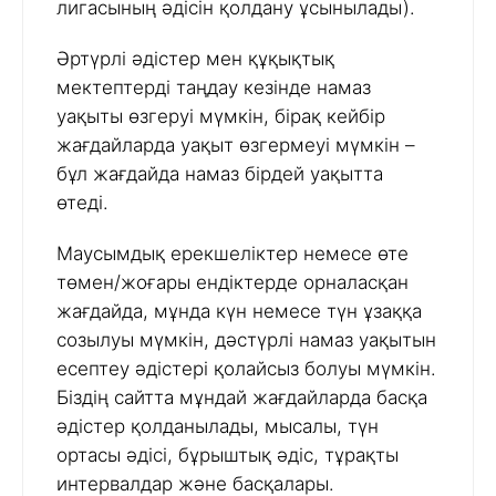
лигасының әдісін қолдану ұсынылады).
Әртүрлі әдістер мен құқықтық
мектептерді таңдау кезінде намаз
уақыты өзгеруі мүмкін, бірақ кейбір
жағдайларда уақыт өзгермеуі мүмкін –
бұл жағдайда намаз бірдей уақытта
өтеді.
Маусымдық ерекшеліктер немесе өте
төмен/жоғары ендіктерде орналасқан
жағдайда, мұнда күн немесе түн ұзаққа
созылуы мүмкін, дәстүрлі намаз уақытын
есептеу әдістері қолайсыз болуы мүмкін.
Біздің сайтта мұндай жағдайларда басқа
әдістер қолданылады, мысалы, түн
ортасы әдісі, бұрыштық әдіс, тұрақты
интервалдар және басқалары.