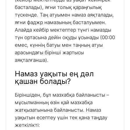
басталады), яғни толық қараңғылық
түскенде. Таң атуымен намаз аяқталады,
яғни фаджр намазының басталуымен.
Алайда кейбір мектептер түнгі намазды
түн ортасына дейін оқуды ұсынады (00:00
емес, күннің батуы мен таңның атуы
арасындағы бірінші жартысы
аяқталғанша).
Намаз уақыты ең дәл
қашан болады?
Біріншіден, бұл мазхабқа байланысты –
мұсылманның өзін қай мазхабқа
жатқызатынына байланысты. Намаз
уақытын есептеу үшін тек қана таңдау
жеткілікті: