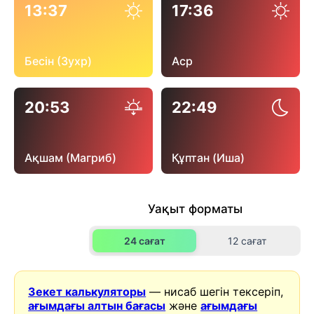
13:37
17:36
Бесін (Зухр)
Аср
20:53
22:49
Ақшам (Магриб)
Құптан (Иша)
Уақыт форматы
24 сағат
12 сағат
Зекет калькуляторы
— нисаб шегін тексеріп,
ағымдағы алтын бағасы
және
ағымдағы