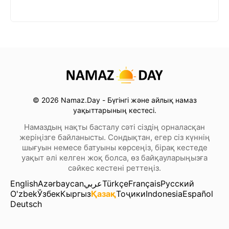
© 2026 Namaz.Day - Бүгінгі және айлық намаз
уақыттарының кестесі.
Намаздың нақты басталу сәті сіздің орналасқан
жеріңізге байланысты. Сондықтан, егер сіз күннің
шығуын немесе батуыны көрсеңіз, бірақ кестеде
уақыт әлі келген жоқ болса, өз байқауларыңызға
сәйкес кестені реттеңіз.
English
Azərbaycan
عربي
Türkçe
Français
Русский
O'zbek
Ўзбек
Кыргыз
Қазақ
Тоҷики
Indonesia
Español
Deutsch