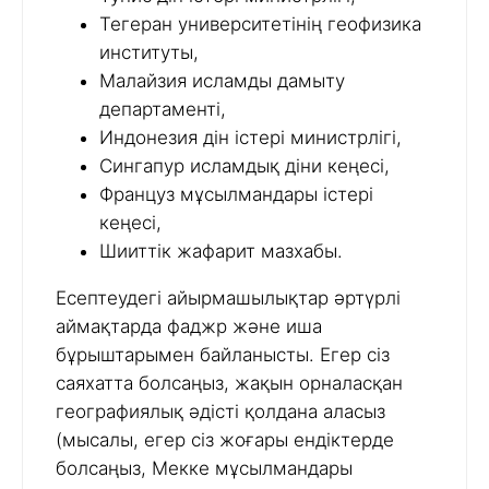
Тегеран университетінің геофизика
институты,
Малайзия исламды дамыту
департаменті,
Индонезия дін істері министрлігі,
Сингапур исламдық діни кеңесі,
Француз мұсылмандары істері
кеңесі,
Шииттік жафарит мазхабы.
Есептеудегі айырмашылықтар әртүрлі
аймақтарда фаджр және иша
бұрыштарымен байланысты. Егер сіз
саяхатта болсаңыз, жақын орналасқан
географиялық әдісті қолдана аласыз
(мысалы, егер сіз жоғары ендіктерде
болсаңыз, Мекке мұсылмандары