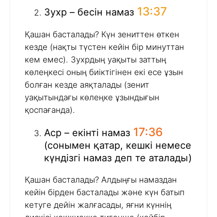
13:37
Зухр – бесін намаз
Қашан басталады? Күн зениттен өткен
кезде (нақты түстен кейін бір минуттан
кем емес). Зухрдың уақыты заттың
көлеңкесі оның биіктігінен екі есе ұзын
болған кезде аяқталады (зенит
уақытындағы көлеңке ұзындығын
қоспағанда).
17:36
Аср – екінті намаз
(сонымен қатар, кешкі немесе
күндізгі намаз деп те аталады)
Қашан басталады? Алдыңғы намаздан
кейін бірден басталады және күн батып
кетуге дейін жалғасады, яғни күннің