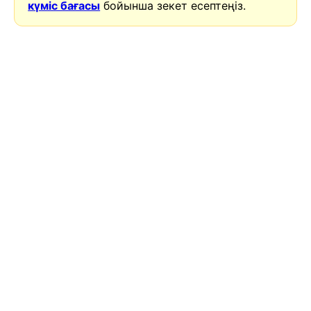
күміс бағасы
бойынша зекет есептеңіз.