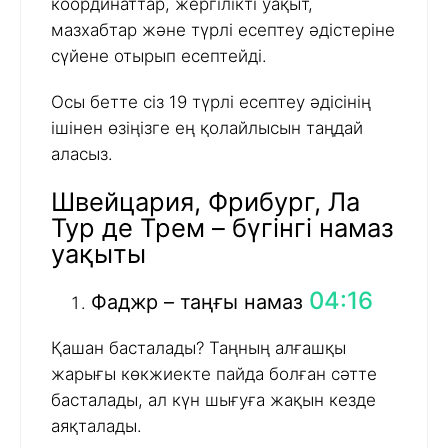
координаттар, жергілікті уақыт,
мазхабтар және түрлі есептеу әдістеріне
сүйене отырып есептейді.
Осы бетте сіз 19 түрлі есептеу әдісінің
ішінен өзіңізге ең қолайлысын таңдай
аласыз.
Швейцария, Фрибург, Ла
Тур де Трем – бүгінгі намаз
уақыты
04:16
Фаджр – таңғы намаз
Қашан басталады? Таңның алғашқы
жарығы көкжиекте пайда болған сәтте
басталады, ал күн шығуға жақын кезде
аяқталады.