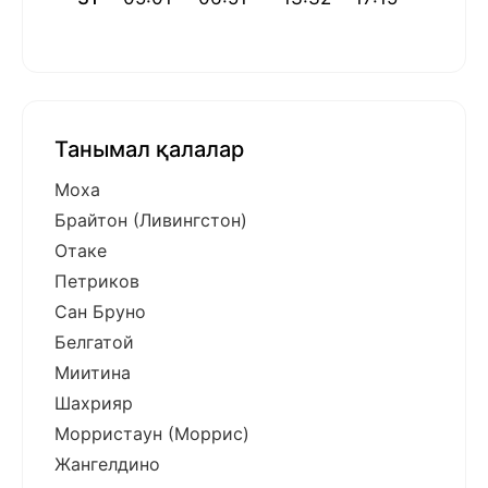
Танымал қалалар
Моха
Брайтон (Ливингстон)
Отаке
Петриков
Сан Бруно
Белгатой
Миитина
Шахрияр
Морристаун (Моррис)
Жангелдино