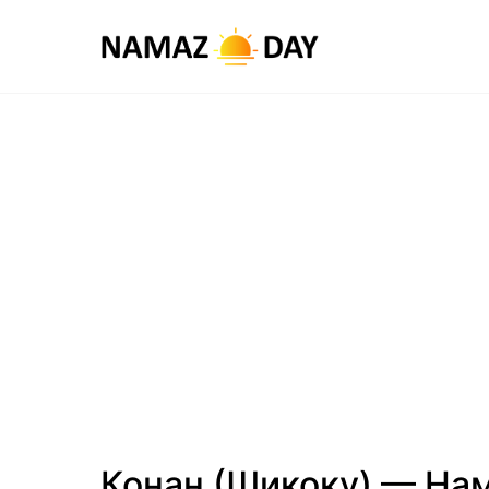
Конан (Шикоку) — На