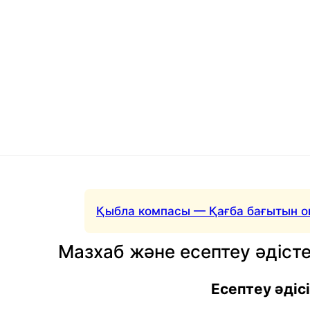
Қыбла компасы — Қағба бағытын о
Мазхаб және есептеу әдісте
Есептеу әдісі