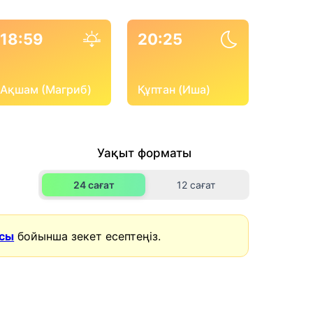
18:59
20:25
Ақшам (Магриб)
Құптан (Иша)
Уақыт форматы
24 сағат
12 сағат
асы
бойынша зекет есептеңіз.