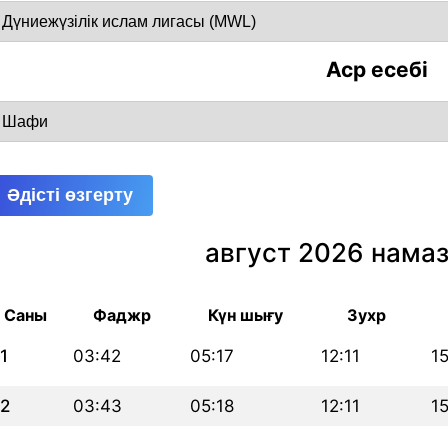
Аср есебі
Әдісті өзгерту
август 2026 намаз
Саны
Фаджр
Күн шығу
Зухр
1
03:42
05:17
12:11
1
2
03:43
05:18
12:11
1