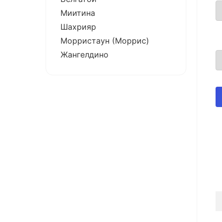
Миитина
Шахрияр
Морристаун (Моррис)
Жангелдино