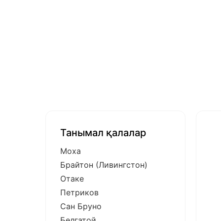
Танымал қалалар
Моха
Брайтон (Ливингстон)
Отаке
Петриков
Сан Бруно
Белгатой