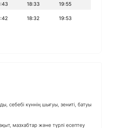
5:43
18:33
19:55
5:42
18:32
19:53
ы, себебі күннің шығуы, зениті, батуы
ақыт, мазхабтар және түрлі есептеу