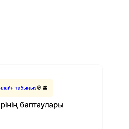
нлайн табыңыз
🧭 🕋
рінің баптаулары