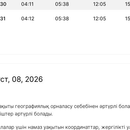
30
04:11
05:38
12:05
1
31
04:12
05:38
12:05
1
ст, 08, 2026
ақыты географиялық орналасу себебінен әртүрлі болад
іштер әртүрлі болады.
алалар үшін намаз уақытын координаттар, жергілікті у