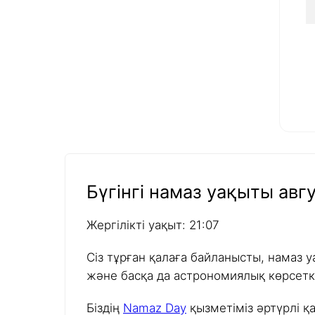
Бүгінгі намаз уақыты авгу
Жергілікті уақыт: 21:07
Сіз тұрған қалаға байланысты, намаз у
және басқа да астрономиялық көрсетк
Біздің
Namaz Day
қызметіміз әртүрлі қ