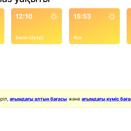
12:10
15:53
Бесін (Зухр)
Аср
ріп,
ағымдағы алтын бағасы
және
ағымдағы күміс бағ