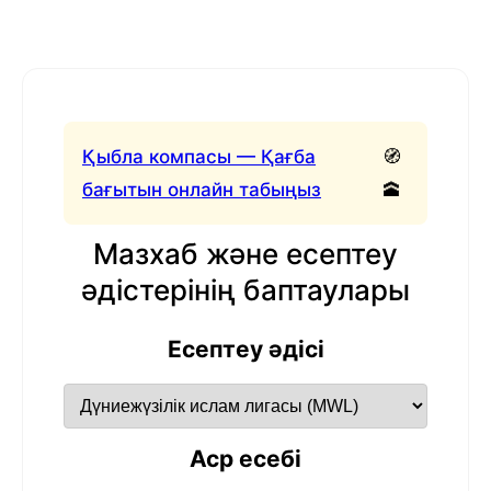
Қыбла компасы — Қағба
🧭
бағытын онлайн табыңыз
🕋
Мазхаб және есептеу
әдістерінің баптаулары
Есептеу әдісі
Аср есебі