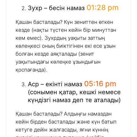
01:28 pm
Зухр – бесін намаз
Қашан басталады? Күн зениттен өткен
кезде (нақты түстен кейін бір минуттан
кем емес). Зухрдың уақыты заттың
көлеңкесі оның биіктігінен екі есе ұзын
болған кезде аяқталады (зенит
уақытындағы көлеңке ұзындығын
қоспағанда).
05:16 pm
Аср – екінті намаз
(сонымен қатар, кешкі немесе
күндізгі намаз деп те аталады)
Қашан басталады? Алдыңғы намаздан
кейін бірден басталады және күн батып
кетуге дейін жалғасады, яғни күннің