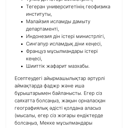
Тегеран университетінің геофизика
институты,
Малайзия исламды дамыту
департаменті,
Индонезия дін істері министрлігі,
Сингапур исламдық діни кеңесі,
Француз мұсылмандары істері
кеңесі,
Шииттік жафарит мазхабы.
Есептеудегі айырмашылықтар әртүрлі
аймақтарда фаджр және иша
бұрыштарымен байланысты. Егер сіз
саяхатта болсаңыз, жақын орналасқан
географиялық әдісті қолдана аласыз
(мысалы, егер сіз жоғары ендіктерде
болсаңыз, Мекке мұсылмандары