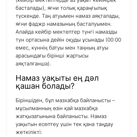
(кейбір мектептерде аз уақыт кейінірек
басталады), яғни толық қараңғылық
түскенде. Таң атуымен намаз аяқталады,
яғни фаджр намазының басталуымен.
Алайда кейбір мектептер түнгі намазды
түн ортасына дейін оқуды ұсынады (00:00
емес, күннің батуы мен таңның атуы
арасындағы бірінші жартысы
аяқталғанша).
Намаз уақыты ең дәл
қашан болады?
Біріншіден, бұл мазхабқа байланысты –
мұсылманның өзін қай мазхабқа
жатқызатынына байланысты. Намаз
уақытын есептеу үшін тек қана таңдау
жеткілікті: