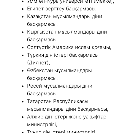
Умм әл-Кура университеті (Мекке),
Египет зерттеу басқармасы,
Қазақстан мұсылмандары діни
басқармасы,
Қырғызстан мұсылмандары діни
басқармасы,
Солтүстік Америка ислам қоғамы,
Түркия дін істері басқармасы
(Диянет),
Өзбекстан мұсылмандары
басқармасы,
Ресей мұсылмандары діни
басқармасы,
Татарстан Республикасы
мұсылмандары діни басқармасы,
Алжир дін істері және уақыфтар
министрлігі,
Тунис дін істері министрлігі,