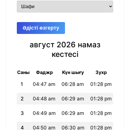
Әдісті өзгерту
август 2026 намаз
кестесі
Саны
Фаджр
Күн шығу
Зухр
А
1
04:47 am
06:28 am
01:28 pm
05:1
2
04:48 am
06:29 am
01:28 pm
05:1
3
04:49 am
06:29 am
01:28 pm
05:1
4
04:50 am
06:30 am
01:28 pm
05:1