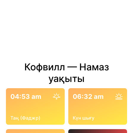
Кофвилл — Намаз
уақыты
04:53 am
06:32 am
Таң (Фаджр)
Күн шығу