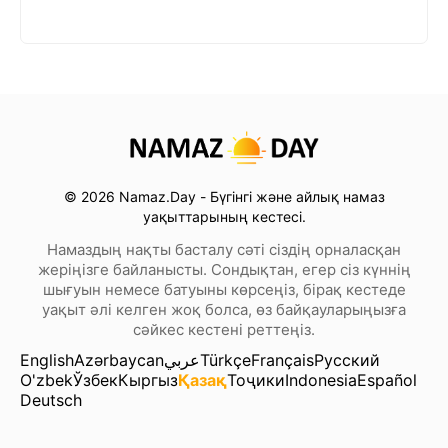
© 2026 Namaz.Day - Бүгінгі және айлық намаз
уақыттарының кестесі.
Намаздың нақты басталу сәті сіздің орналасқан
жеріңізге байланысты. Сондықтан, егер сіз күннің
шығуын немесе батуыны көрсеңіз, бірақ кестеде
уақыт әлі келген жоқ болса, өз байқауларыңызға
сәйкес кестені реттеңіз.
English
Azərbaycan
عربي
Türkçe
Français
Русский
O'zbek
Ўзбек
Кыргыз
Қазақ
Тоҷики
Indonesia
Español
Deutsch