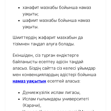
ханафит мазхабы бойынша намаз
уақыты;
шафиит мазхабы бойынша намаз
уақыты.
Шииттердің жафарит мазхабын да
тізімнен таңдап алуға болады.
Екіншіден, сіз тұрған ендіктерге
байланысты есептеу әдісін таңдай
аласыз. Біздің сайтта сіз келесі ұйымдар
мен конвенциялардың әдістері бойынша
намаз уақытын
есептей аласыз:
Дүниежүзілік ислам лигасы,
Ислам ғылымдары университеті
(Карачи),