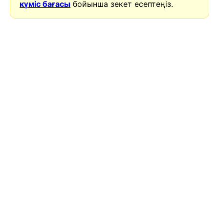
күміс бағасы
бойынша зекет есептеңіз.