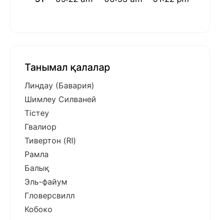
Танымал қалалар
Линдау (Бавария)
Шимлеу Силваней
Тістеу
Гвалиор
Тивертон (RI)
Рамла
Балық
Эль-файум
Гловерсвилл
Кобоко