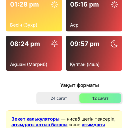
01:28 pm
05:16 pm
Бесін (Зухр)
Аср
08:24 pm
09:57 pm
Ақшам (Магриб)
Құптан (Иша)
Уақыт форматы
24 сағат
12 сағат
Зекет калькуляторы
— нисаб шегін тексеріп,
ағымдағы алтын бағасы
және
ағымдағы