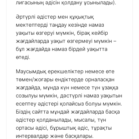
лигасының әдісін қолдану ұсынылады).
Әртүрлі әдістер мен құқықтық
мектептерді таңдау кезінде намаз
уақыты өзгеруі мүмкін, бірақ кейбір
жағдайларда уақыт өзгермеуі мүмкін –
бұл жағдайда намаз бірдей уақытта
өтеді.
Маусымдық ерекшеліктер немесе өте
төмен/жоғары ендіктерде орналасқан
жағдайда, мұнда күн немесе түн ұзаққа
созылуы мүмкін, дәстүрлі намаз уақытын
есептеу әдістері қолайсыз болуы мүмкін.
Біздің сайтта мұндай жағдайларда басқа
әдістер қолданылады, мысалы, түн
ортасы әдісі, бұрыштық әдіс, тұрақты
интервалдар және басқалары.