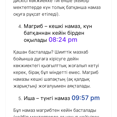
дискісі көкжиекке тигенше (кейбір
мектептерде күн толық батқанша намаз
оқуға рұқсат етіледі).
Магриб – кешкі намаз, күн
батқаннан кейін бірден
08:24 pm
оқылады
Қашан басталады? Шииттік мазхаб
бойынша дұғаға кірісуге дейін
көкжиектегі қызғылттық жоғалып кетуі
керек, бірақ бұл міндетті емес. Магриб
намазы кешкі шапақтың (ақ қалдық
жарықтың) жоғалуымен аяқталады.
09:57 pm
Иша – түнгі намаз
Бұл намаз магрибтен кейін басталады