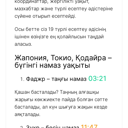
координаттар, жергілікті уақыт,
мазхабтар және түрлі есептеу әдістеріне
сүйене отырып есептейді.
Осы бетте сіз 19 түрлі есептеу әдісінің
ішінен өзіңізге ең қолайлысын таңдай
аласыз.
Жапония, Токио, Қодайра –
бүгінгі намаз уақыты
03:21
Фаджр – таңғы намаз
Қашан басталады? Таңның алғашқы
жарығы көкжиекте пайда болған сәтте
басталады, ал күн шығуға жақын кезде
аяқталады.
11:47
Зухр – бесін намаз