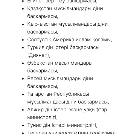
Египет зерттеу басқармасы,
Қазақстан мұсылмандары діни
басқармасы,
Қырғызстан мұсылмандары діни
басқармасы,
Солтүстік Америка ислам қоғамы,
Түркия дін істері басқармасы
(Диянет),
Өзбекстан мұсылмандары
басқармасы,
Ресей мұсылмандары діни
басқармасы,
Татарстан Республикасы
мұсылмандары діни басқармасы,
Алжир дін істері және уақыфтар
министрлігі,
Тунис дін істері министрлігі,
Тегеран университетінің геофизика