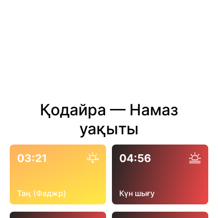
Қодайра — Намаз
уақыты
03:21
04:56
Таң (Фаджр)
Күн шығу