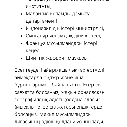
институты,
Малайзия исламды дамыту
департаменті,
Индонезия дін істері министрлігі,
Сингапур исламдық діни кеңесі,
Француз мұсылмандары істері
кеңесі,
Шииттік жафарит мазхабы.
Есептеудегі айырмашылықтар әртүрлі
аймақтарда фаджр және иша
бұрыштарымен байланысты. Егер сіз
саяхатта болсаңыз, жақын орналасқан
географиялық әдісті қолдана аласыз
(мысалы, егер сіз жоғары ендіктерде
болсаңыз, Мекке мұсылмандары
лигасының әдісін қолдану ұсынылады).