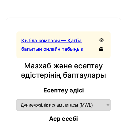
Қыбла компасы — Қағба
🧭
бағытын онлайн табыңыз
🕋
Мазхаб және есептеу
әдістерінің баптаулары
Есептеу әдісі
Аср есебі