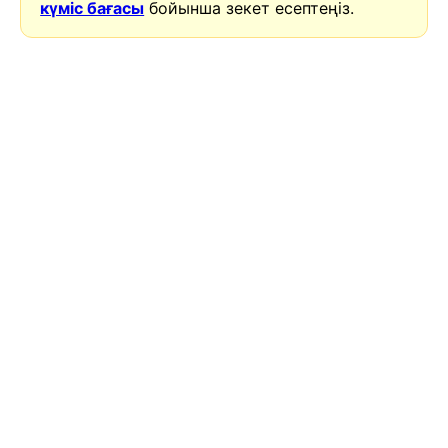
күміс бағасы
бойынша зекет есептеңіз.