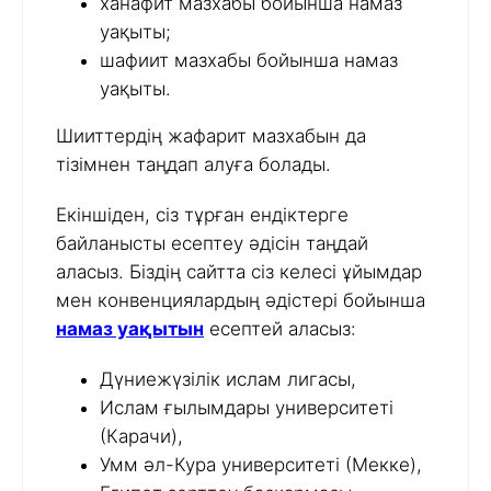
ханафит мазхабы бойынша намаз
уақыты;
шафиит мазхабы бойынша намаз
уақыты.
Шииттердің жафарит мазхабын да
тізімнен таңдап алуға болады.
Екіншіден, сіз тұрған ендіктерге
байланысты есептеу әдісін таңдай
аласыз. Біздің сайтта сіз келесі ұйымдар
мен конвенциялардың әдістері бойынша
намаз уақытын
есептей аласыз:
Дүниежүзілік ислам лигасы,
Ислам ғылымдары университеті
(Карачи),
Умм әл-Кура университеті (Мекке),