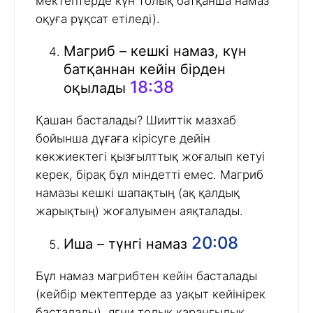
мектептерде күн толық батқанша намаз
оқуға рұқсат етіледі).
Магриб – кешкі намаз, күн
батқаннан кейін бірден
18:38
оқылады
Қашан басталады? Шииттік мазхаб
бойынша дұғаға кірісуге дейін
көкжиектегі қызғылттық жоғалып кетуі
керек, бірақ бұл міндетті емес. Магриб
намазы кешкі шапақтың (ақ қалдық
жарықтың) жоғалуымен аяқталады.
20:08
Иша – түнгі намаз
Бұл намаз магрибтен кейін басталады
(кейбір мектептерде аз уақыт кейінірек
басталады), яғни толық қараңғылық