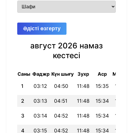
Әдісті өзгерту
август 2026 намаз
кестесі
Саны
Фаджр
Күн шығу
Зухр
Аср
Магриб
1
03:12
04:50
11:48
15:35
18:46
2
03:13
04:51
11:48
15:34
18:45
3
03:14
04:52
11:48
15:34
18:44
4
03:15
04:52
11:48
15:34
18:43