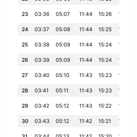
23
03:36
05:07
11:44
15:26
18:22
24
03:37
05:08
11:44
15:25
18:20
25
03:38
05:09
11:44
15:24
18:19
26
03:39
05:09
11:44
15:24
18:18
27
03:40
05:10
11:43
15:23
18:16
28
03:41
05:11
11:43
15:23
18:15
29
03:42
05:12
11:43
15:22
18:14
30
03:43
05:12
11:42
15:21
18:12
31
03:44
05:13
11:42
15:20
18:11