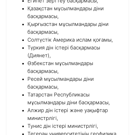
Египет зерттеу басқармасы,
Қазақстан мұсылмандары діни
басқармасы,
Қырғызстан мұсылмандары діни
басқармасы,
Солтүстік Америка ислам қоғамы,
Түркия дін істері басқармасы
(Диянет),
Өзбекстан мұсылмандары
басқармасы,
Ресей мұсылмандары діни
басқармасы,
Татарстан Республикасы
мұсылмандары діни басқармасы,
Алжир дін істері және уақыфтар
министрлігі,
Тунис дін істері министрлігі,
Тегеран университетінің геофизика