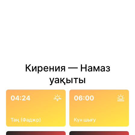
Кирения — Намаз
уақыты
04:24
06:00
Таң (Фаджр)
Күн шығу