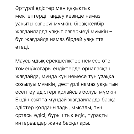
Әртүрлі әдістер мен құқықтық
мектептерді таңдау кезінде намаз
уақыты өзгеруі мүмкін, бірақ кейбір
жағдайларда уақыт өзгермеуі мүмкін –
бұл жағдайда намаз бірдей уақытта
өтеді.
Маусымдық ерекшеліктер немесе өте
төмен/жоғары ендіктерде орналасқан
жағдайда, мұнда күн немесе түн ұзаққа
созылуы мүмкін, дәстүрлі намаз уақытын
есептеу әдістері қолайсыз болуы мүмкін.
Біздің сайтта мұндай жағдайларда басқа
әдістер қолданылады, мысалы, түн
ортасы әдісі, бұрыштық әдіс, тұрақты
интервалдар және басқалары.