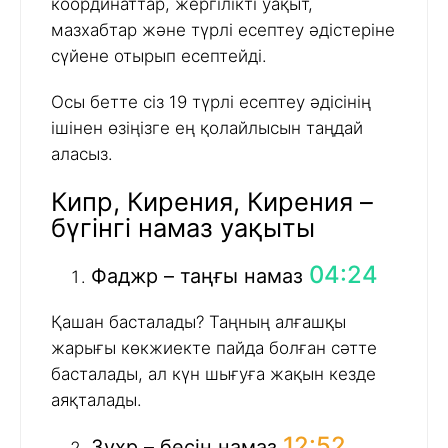
координаттар, жергілікті уақыт,
мазхабтар және түрлі есептеу әдістеріне
сүйене отырып есептейді.
Осы бетте сіз 19 түрлі есептеу әдісінің
ішінен өзіңізге ең қолайлысын таңдай
аласыз.
Кипр, Кирения, Кирения –
бүгінгі намаз уақыты
04:24
Фаджр – таңғы намаз
Қашан басталады? Таңның алғашқы
жарығы көкжиекте пайда болған сәтте
басталады, ал күн шығуға жақын кезде
аяқталады.
12:52
Зухр – бесін намаз