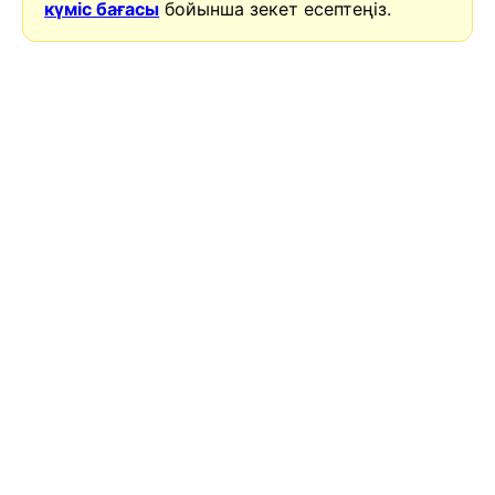
күміс бағасы
бойынша зекет есептеңіз.