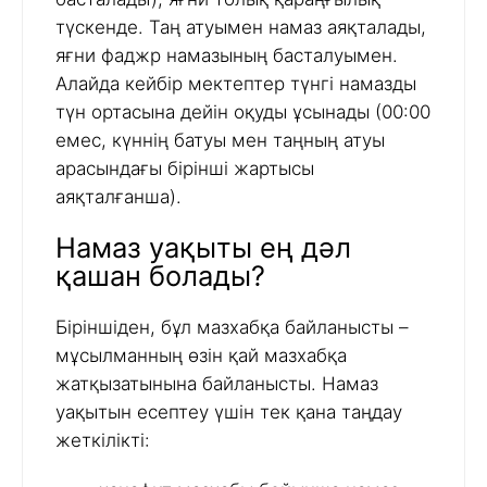
түскенде. Таң атуымен намаз аяқталады,
яғни фаджр намазының басталуымен.
Алайда кейбір мектептер түнгі намазды
түн ортасына дейін оқуды ұсынады (00:00
емес, күннің батуы мен таңның атуы
арасындағы бірінші жартысы
аяқталғанша).
Намаз уақыты ең дәл
қашан болады?
Біріншіден, бұл мазхабқа байланысты –
мұсылманның өзін қай мазхабқа
жатқызатынына байланысты. Намаз
уақытын есептеу үшін тек қана таңдау
жеткілікті: