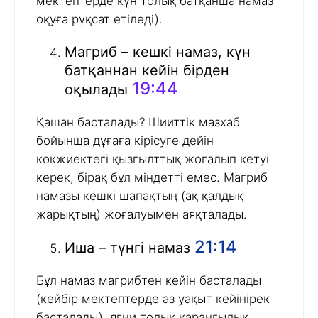
мектептерде күн толық батқанша намаз
оқуға рұқсат етіледі).
Магриб – кешкі намаз, күн
батқаннан кейін бірден
19:44
оқылады
Қашан басталады? Шииттік мазхаб
бойынша дұғаға кірісуге дейін
көкжиектегі қызғылттық жоғалып кетуі
керек, бірақ бұл міндетті емес. Магриб
намазы кешкі шапақтың (ақ қалдық
жарықтың) жоғалуымен аяқталады.
21:14
Иша – түнгі намаз
Бұл намаз магрибтен кейін басталады
(кейбір мектептерде аз уақыт кейінірек
басталады), яғни толық қараңғылық