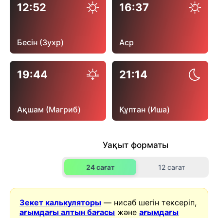
12:52
16:37
Бесін (Зухр)
Аср
19:44
21:14
Ақшам (Магриб)
Құптан (Иша)
Уақыт форматы
24 сағат
12 сағат
Зекет калькуляторы
— нисаб шегін тексеріп,
ағымдағы алтын бағасы
және
ағымдағы