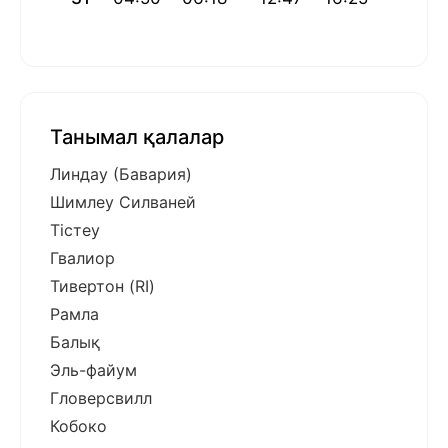
Танымал қалалар
Линдау (Бавария)
Шимлеу Силваней
Тістеу
Гвалиор
Тивертон (RI)
Рамла
Балық
Эль-файум
Гловерсвилл
Кобоко