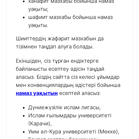
ханафит мазхабы бойынша намаз
уақыты;
шафиит мазхабы бойынша намаз
уақыты.
Шииттердің жафарит мазхабын да
тізімнен таңдап алуға болады.
Екіншіден, сіз тұрған ендіктерге
байланысты есептеу әдісін таңдай
аласыз. Біздің сайтта сіз келесі ұйымдар
мен конвенциялардың әдістері бойынша
намаз уақытын
есептей аласыз:
Дүниежүзілік ислам лигасы,
Ислам ғылымдары университеті
(Карачи),
Умм әл-Кура университеті (Мекке),