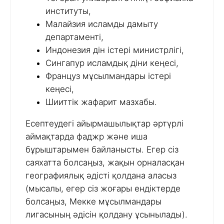
институты,
Малайзия исламды дамыту
департаменті,
Индонезия дін істері министрлігі,
Сингапур исламдық діни кеңесі,
Француз мұсылмандары істері
кеңесі,
Шииттік жафарит мазхабы.
Есептеудегі айырмашылықтар әртүрлі
аймақтарда фаджр және иша
бұрыштарымен байланысты. Егер сіз
саяхатта болсаңыз, жақын орналасқан
географиялық әдісті қолдана аласыз
(мысалы, егер сіз жоғары ендіктерде
болсаңыз, Мекке мұсылмандары
лигасының әдісін қолдану ұсынылады).