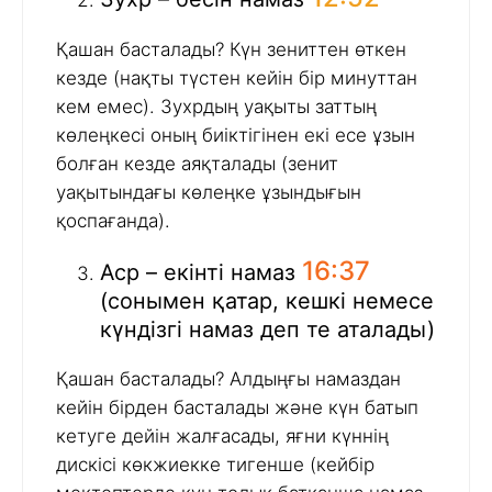
Қашан басталады? Күн зениттен өткен
кезде (нақты түстен кейін бір минуттан
кем емес). Зухрдың уақыты заттың
көлеңкесі оның биіктігінен екі есе ұзын
болған кезде аяқталады (зенит
уақытындағы көлеңке ұзындығын
қоспағанда).
16:37
Аср – екінті намаз
(сонымен қатар, кешкі немесе
күндізгі намаз деп те аталады)
Қашан басталады? Алдыңғы намаздан
кейін бірден басталады және күн батып
кетуге дейін жалғасады, яғни күннің
дискісі көкжиекке тигенше (кейбір