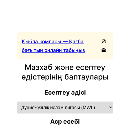
Қыбла компасы — Қағба
🧭
бағытын онлайн табыңыз
🕋
Мазхаб және есептеу
әдістерінің баптаулары
Есептеу әдісі
Аср есебі