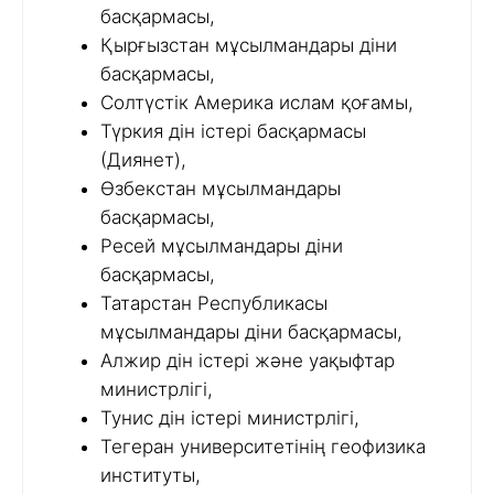
басқармасы,
Қырғызстан мұсылмандары діни
басқармасы,
Солтүстік Америка ислам қоғамы,
Түркия дін істері басқармасы
(Диянет),
Өзбекстан мұсылмандары
басқармасы,
Ресей мұсылмандары діни
басқармасы,
Татарстан Республикасы
мұсылмандары діни басқармасы,
Алжир дін істері және уақыфтар
министрлігі,
Тунис дін істері министрлігі,
Тегеран университетінің геофизика
институты,