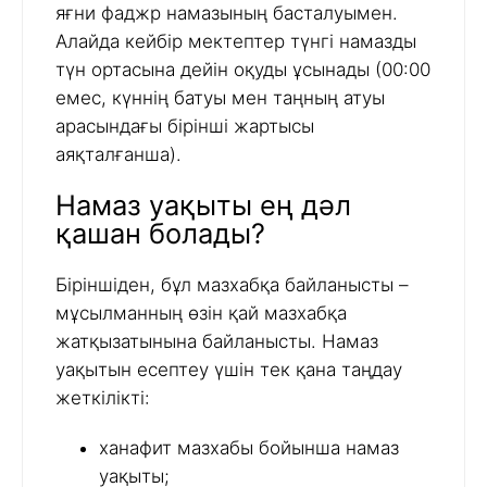
яғни фаджр намазының басталуымен.
Алайда кейбір мектептер түнгі намазды
түн ортасына дейін оқуды ұсынады (00:00
емес, күннің батуы мен таңның атуы
арасындағы бірінші жартысы
аяқталғанша).
Намаз уақыты ең дәл
қашан болады?
Біріншіден, бұл мазхабқа байланысты –
мұсылманның өзін қай мазхабқа
жатқызатынына байланысты. Намаз
уақытын есептеу үшін тек қана таңдау
жеткілікті:
ханафит мазхабы бойынша намаз
уақыты;