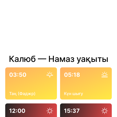
Калюб — Намаз уақыты
03:50
05:18
Таң (Фаджр)
Күн шығу
12:00
15:37