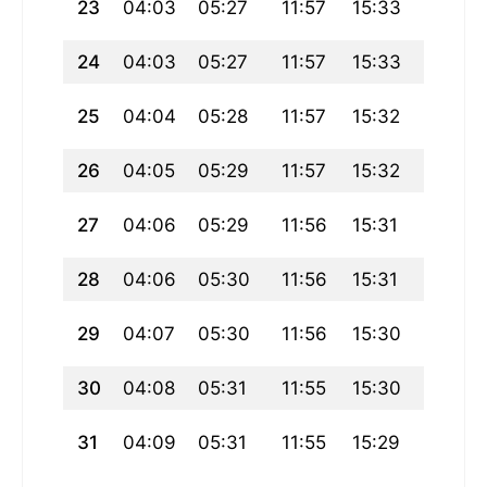
23
04:03
05:27
11:57
15:33
18:28
24
04:03
05:27
11:57
15:33
18:27
25
04:04
05:28
11:57
15:32
18:26
26
04:05
05:29
11:57
15:32
18:25
27
04:06
05:29
11:56
15:31
18:23
28
04:06
05:30
11:56
15:31
18:22
29
04:07
05:30
11:56
15:30
18:21
30
04:08
05:31
11:55
15:30
18:20
31
04:09
05:31
11:55
15:29
18:19