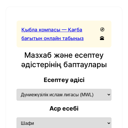
Қыбла компасы — Қағба
🧭
бағытын онлайн табыңыз
🕋
Мазхаб және есептеу
әдістерінің баптаулары
Есептеу әдісі
Аср есебі