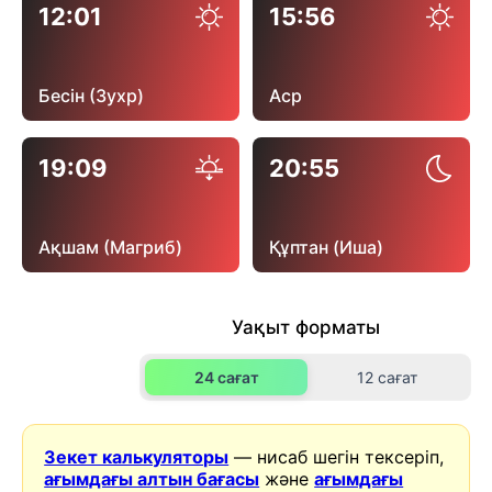
12:01
15:56
Бесін (Зухр)
Аср
19:09
20:55
Ақшам (Магриб)
Құптан (Иша)
Уақыт форматы
24 сағат
12 сағат
Зекет калькуляторы
— нисаб шегін тексеріп,
ағымдағы алтын бағасы
және
ағымдағы