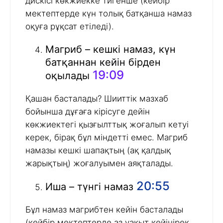
дискісі көкжиекке тигенше (кейбір
мектептерде күн толық батқанша намаз
оқуға рұқсат етіледі).
Магриб – кешкі намаз, күн
батқаннан кейін бірден
19:09
оқылады
Қашан басталады? Шииттік мазхаб
бойынша дұғаға кірісуге дейін
көкжиектегі қызғылттық жоғалып кетуі
керек, бірақ бұл міндетті емес. Магриб
намазы кешкі шапақтың (ақ қалдық
жарықтың) жоғалуымен аяқталады.
20:55
Иша – түнгі намаз
Бұл намаз магрибтен кейін басталады
(кейбір мектептерде аз уақыт кейінірек