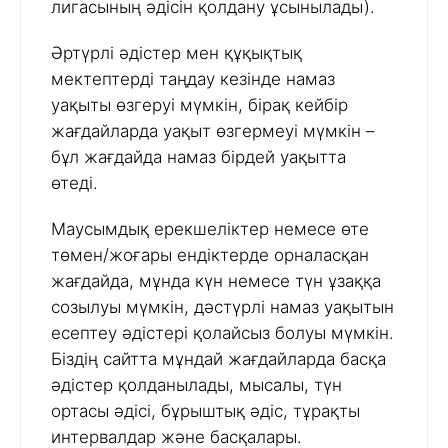
лигасының әдісін қолдану ұсынылады).
Әртүрлі әдістер мен құқықтық
мектептерді таңдау кезінде намаз
уақыты өзгеруі мүмкін, бірақ кейбір
жағдайларда уақыт өзгермеуі мүмкін –
бұл жағдайда намаз бірдей уақытта
өтеді.
Маусымдық ерекшеліктер немесе өте
төмен/жоғары ендіктерде орналасқан
жағдайда, мұнда күн немесе түн ұзаққа
созылуы мүмкін, дәстүрлі намаз уақытын
есептеу әдістері қолайсыз болуы мүмкін.
Біздің сайтта мұндай жағдайларда басқа
әдістер қолданылады, мысалы, түн
ортасы әдісі, бұрыштық әдіс, тұрақты
интервалдар және басқалары.