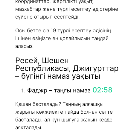
координаттар, жергілікті уақыт,
мазхабтар және түрлі есептеу әдістеріне
сүйене отырып есептейді.
Осы бетте сіз 19 түрлі есептеу әдісінің
ішінен өзіңізге ең қолайлысын таңдай
аласыз.
Ресей, Шешен
Республикасы, Джигурттар
– бүгінгі намаз уақыты
02:58
Фаджр – таңғы намаз
Қашан басталады? Таңның алғашқы
жарығы көкжиекте пайда болған сәтте
басталады, ал күн шығуға жақын кезде
аяқталады.