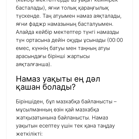
басталады), яғни толық қараңғылық
түскенде. Таң атуымен намаз аяқталады,
яғни фаджр намазының басталуымен.
Алайда кейбір мектептер түнгі намазды
түн ортасына дейін оқуды ұсынады (00:00
емес, күннің батуы мен таңның атуы
арасындағы бірінші жартысы
аяқталғанша).
Намаз уақыты ең дәл
қашан болады?
Біріншіден, бұл мазхабқа байланысты –
мұсылманның өзін қай мазхабқа
жатқызатынына байланысты. Намаз
уақытын есептеу үшін тек қана таңдау
жеткілікті: