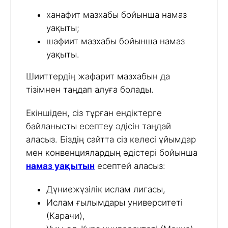
ханафит мазхабы бойынша намаз
уақыты;
шафиит мазхабы бойынша намаз
уақыты.
Шииттердің жафарит мазхабын да
тізімнен таңдап алуға болады.
Екіншіден, сіз тұрған ендіктерге
байланысты есептеу әдісін таңдай
аласыз. Біздің сайтта сіз келесі ұйымдар
мен конвенциялардың әдістері бойынша
намаз уақытын
есептей аласыз:
Дүниежүзілік ислам лигасы,
Ислам ғылымдары университеті
(Карачи),