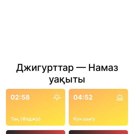
Джигурттар — Намаз
уақыты
02:58
04:52
Таң (Фаджр)
Күн шығу