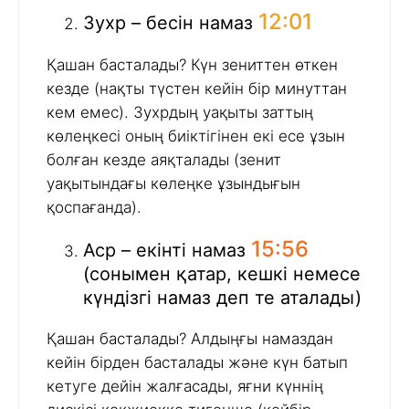
12:01
Зухр – бесін намаз
Қашан басталады? Күн зениттен өткен
кезде (нақты түстен кейін бір минуттан
кем емес). Зухрдың уақыты заттың
көлеңкесі оның биіктігінен екі есе ұзын
болған кезде аяқталады (зенит
уақытындағы көлеңке ұзындығын
қоспағанда).
15:56
Аср – екінті намаз
(сонымен қатар, кешкі немесе
күндізгі намаз деп те аталады)
Қашан басталады? Алдыңғы намаздан
кейін бірден басталады және күн батып
кетуге дейін жалғасады, яғни күннің