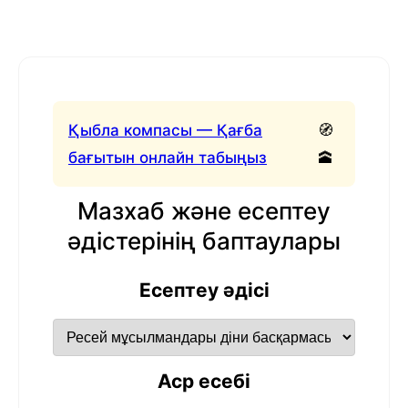
Қыбла компасы — Қағба
🧭
бағытын онлайн табыңыз
🕋
Мазхаб және есептеу
әдістерінің баптаулары
Есептеу әдісі
Аср есебі