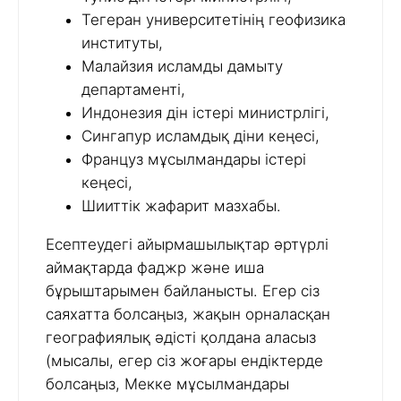
Тегеран университетінің геофизика
институты,
Малайзия исламды дамыту
департаменті,
Индонезия дін істері министрлігі,
Сингапур исламдық діни кеңесі,
Француз мұсылмандары істері
кеңесі,
Шииттік жафарит мазхабы.
Есептеудегі айырмашылықтар әртүрлі
аймақтарда фаджр және иша
бұрыштарымен байланысты. Егер сіз
саяхатта болсаңыз, жақын орналасқан
географиялық әдісті қолдана аласыз
(мысалы, егер сіз жоғары ендіктерде
болсаңыз, Мекке мұсылмандары