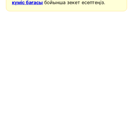
күміс бағасы
бойынша зекет есептеңіз.