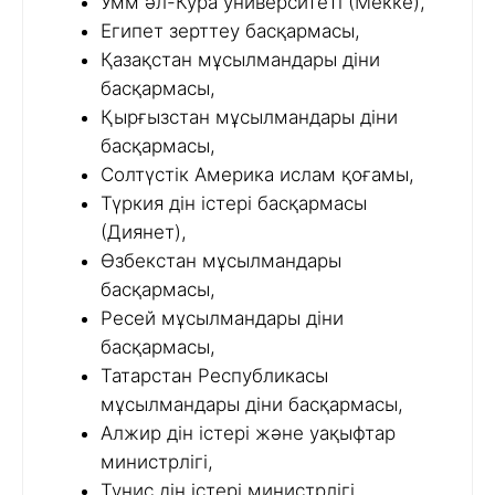
Умм әл-Кура университеті (Мекке),
Египет зерттеу басқармасы,
Қазақстан мұсылмандары діни
басқармасы,
Қырғызстан мұсылмандары діни
басқармасы,
Солтүстік Америка ислам қоғамы,
Түркия дін істері басқармасы
(Диянет),
Өзбекстан мұсылмандары
басқармасы,
Ресей мұсылмандары діни
басқармасы,
Татарстан Республикасы
мұсылмандары діни басқармасы,
Алжир дін істері және уақыфтар
министрлігі,
Тунис дін істері министрлігі,