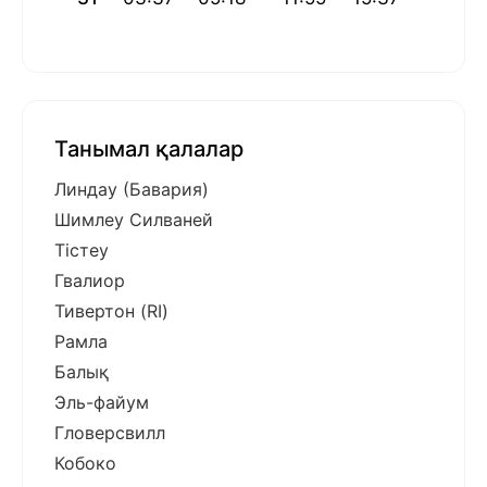
Танымал қалалар
Линдау (Бавария)
Шимлеу Силваней
Тістеу
Гвалиор
Тивертон (RI)
Рамла
Балық
Эль-файум
Гловерсвилл
Кобоко