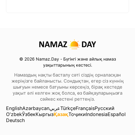
© 2026 Namaz.Day - Бүгінгі және айлық намаз
уақыттарының кестесі.
Намаздың нақты басталу сәті сіздің орналасқан
жеріңізге байланысты. Сондықтан, егер сіз күннің
шығуын немесе батуыны көрсеңіз, бірақ кестеде
уақыт әлі келген жоқ болса, өз байқауларыңызға
сәйкес кестені реттеңіз.
English
Azərbaycan
عربي
Türkçe
Français
Русский
O'zbek
Ўзбек
Кыргыз
Қазақ
Тоҷики
Indonesia
Español
Deutsch