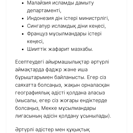
Малайзия исламды дамыту
департаменті,
Индонезия дін істері министрлігі,
Сингапур исламдық діни кеңесі,
Француз мұсылмандары істері
кеңесі,
Шииттік жафарит мазхабы.
Есептеудегі айырмашылықтар әртүрлі
аймақтарда фаджр және иша
бұрыштарымен байланысты. Егер сіз
саяхатта болсаңыз, жақын орналасқан
географиялық әдісті қолдана аласыз
(мысалы, егер сіз жоғары ендіктерде
болсаңыз, Мекке мұсылмандары
лигасының әдісін қолдану ұсынылады).
Әртүрлі әдістер мен құқықтық