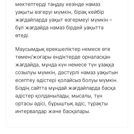
мектептерді таңдау кезінде намаз
уақыты өзгеруі мүмкін, бірақ кейбір
жағдайларда уақыт өзгермеуі мүмкін –
бұл жағдайда намаз бірдей уақытта
өтеді.
Маусымдық ерекшеліктер немесе өте
төмен/жоғары ендіктерде орналасқан
жағдайда, мұнда күн немесе түн ұзаққа
созылуы мүмкін, дәстүрлі намаз уақытын
есептеу әдістері қолайсыз болуы мүмкін.
Біздің сайтта мұндай жағдайларда басқа
әдістер қолданылады, мысалы, түн
ортасы әдісі, бұрыштық әдіс, тұрақты
интервалдар және басқалары.