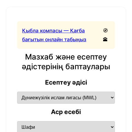
Қыбла компасы — Қағба
🧭
бағытын онлайн табыңыз
🕋
Мазхаб және есептеу
әдістерінің баптаулары
Есептеу әдісі
Аср есебі