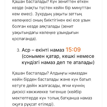
Қашан басталады? Күн зениттен өткен
кезде (нақты түстен кейін бір минуттан
кем емес). Зухрдың уақыты заттың
көлеңкесі оның биіктігінен екі есе ұзын
болған кезде аяқталады (зенит
уақытындағы көлеңке ұзындығын
қоспағанда).
15:09
Аср – екінті намаз
(сонымен қатар, кешкі немесе
күндізгі намаз деп те аталады)
Қашан басталады? Алдыңғы намаздан
кейін бірден басталады және күн батып
кетуге дейін жалғасады, яғни күннің
дискісі көкжиекке тигенше (кейбір
мектептерде күн толық батқанша намаз
оқуға рұқсат етіледі).