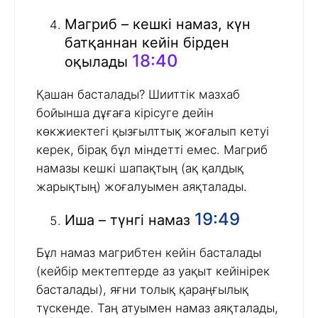
Магриб – кешкі намаз, күн
батқаннан кейін бірден
18:40
оқылады
Қашан басталады? Шииттік мазхаб
бойынша дұғаға кірісуге дейін
көкжиектегі қызғылттық жоғалып кетуі
керек, бірақ бұл міндетті емес. Магриб
намазы кешкі шапақтың (ақ қалдық
жарықтың) жоғалуымен аяқталады.
19:49
Иша – түнгі намаз
Бұл намаз магрибтен кейін басталады
(кейбір мектептерде аз уақыт кейінірек
басталады), яғни толық қараңғылық
түскенде. Таң атуымен намаз аяқталады,