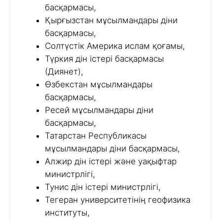
басқармасы,
Қырғызстан мұсылмандары діни
басқармасы,
Солтүстік Америка ислам қоғамы,
Түркия дін істері басқармасы
(Диянет),
Өзбекстан мұсылмандары
басқармасы,
Ресей мұсылмандары діни
басқармасы,
Татарстан Республикасы
мұсылмандары діни басқармасы,
Алжир дін істері және уақыфтар
министрлігі,
Тунис дін істері министрлігі,
Тегеран университетінің геофизика
институты,