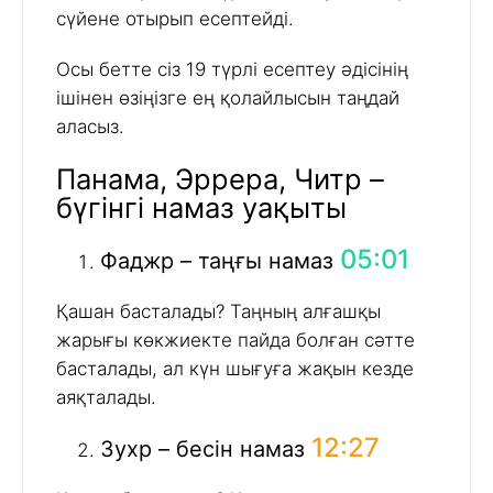
сүйене отырып есептейді.
Осы бетте сіз 19 түрлі есептеу әдісінің
ішінен өзіңізге ең қолайлысын таңдай
аласыз.
Панама, Эррера, Читр –
бүгінгі намаз уақыты
05:01
Фаджр – таңғы намаз
Қашан басталады? Таңның алғашқы
жарығы көкжиекте пайда болған сәтте
басталады, ал күн шығуға жақын кезде
аяқталады.
12:27
Зухр – бесін намаз