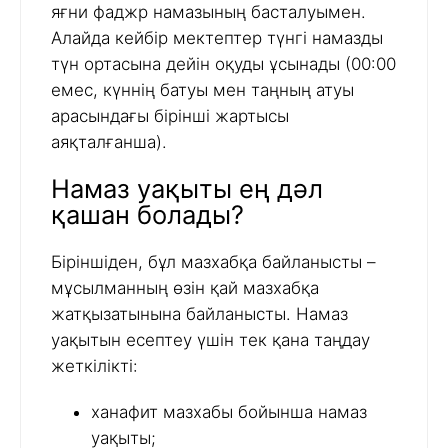
яғни фаджр намазының басталуымен.
Алайда кейбір мектептер түнгі намазды
түн ортасына дейін оқуды ұсынады (00:00
емес, күннің батуы мен таңның атуы
арасындағы бірінші жартысы
аяқталғанша).
Намаз уақыты ең дәл
қашан болады?
Біріншіден, бұл мазхабқа байланысты –
мұсылманның өзін қай мазхабқа
жатқызатынына байланысты. Намаз
уақытын есептеу үшін тек қана таңдау
жеткілікті:
ханафит мазхабы бойынша намаз
уақыты;