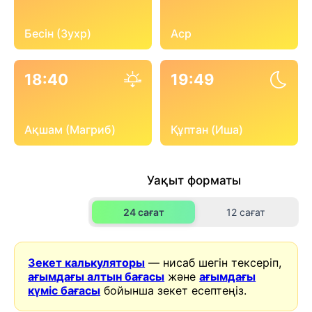
Бесін (Зухр)
Аср
18:40
19:49
Ақшам (Магриб)
Құптан (Иша)
Уақыт форматы
24 сағат
12 сағат
Зекет калькуляторы
— нисаб шегін тексеріп,
ағымдағы алтын бағасы
және
ағымдағы
күміс бағасы
бойынша зекет есептеңіз.