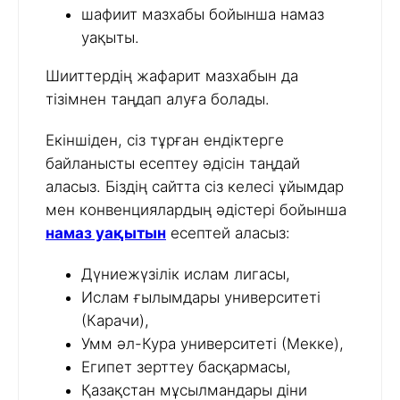
шафиит мазхабы бойынша намаз
уақыты.
Шииттердің жафарит мазхабын да
тізімнен таңдап алуға болады.
Екіншіден, сіз тұрған ендіктерге
байланысты есептеу әдісін таңдай
аласыз. Біздің сайтта сіз келесі ұйымдар
мен конвенциялардың әдістері бойынша
намаз уақытын
есептей аласыз:
Дүниежүзілік ислам лигасы,
Ислам ғылымдары университеті
(Карачи),
Умм әл-Кура университеті (Мекке),
Египет зерттеу басқармасы,
Қазақстан мұсылмандары діни