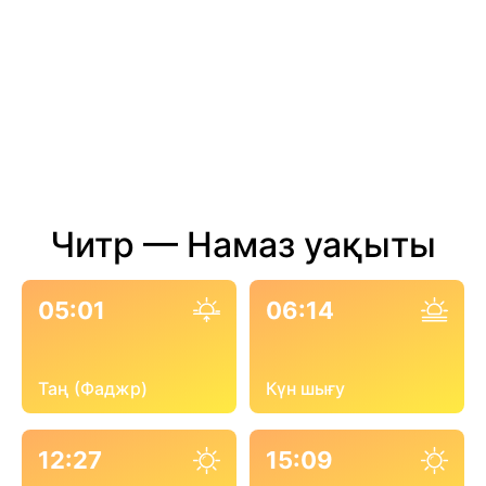
Читр — Намаз уақыты
05:01
06:14
Таң (Фаджр)
Күн шығу
12:27
15:09