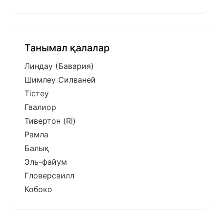
Танымал қалалар
Линдау (Бавария)
Шимлеу Силваней
Тістеу
Гвалиор
Тивертон (RI)
Рамла
Балық
Эль-файум
Гловерсвилл
Кобоко