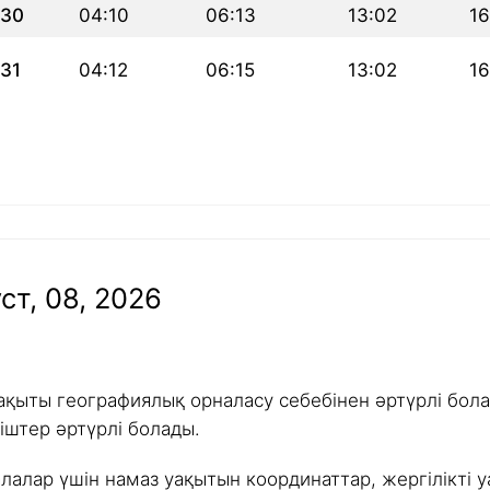
30
04:10
06:13
13:02
16
31
04:12
06:15
13:02
16
ст, 08, 2026
ақыты географиялық орналасу себебінен әртүрлі болад
іштер әртүрлі болады.
алалар үшін намаз уақытын координаттар, жергілікті у