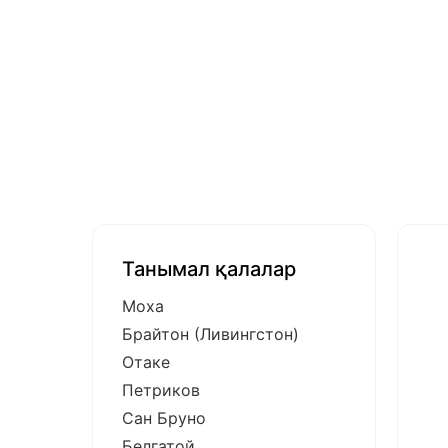
Танымал қалалар
Моха
Брайтон (Ливингстон)
Отаке
Петриков
Сан Бруно
Белгатой