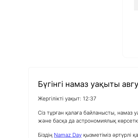
Бүгінгі намаз уақыты авгу
Жергілікті уақыт: 12:37
Сіз тұрған қалаға байланысты, намаз у
және басқа да астрономиялық көрсетк
Біздің
Namaz Day
қызметіміз әртүрлі қ