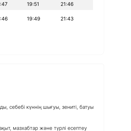
:47
19:51
21:46
:46
19:49
21:43
ы, себебі күннің шығуы, зениті, батуы
ақыт, мазхабтар және түрлі есептеу