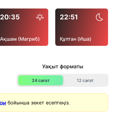
20:35
22:51
Ақшам (Магриб)
Құптан (Иша)
Уақыт форматы
24 сағат
12 сағат
асы
бойынша зекет есептеңіз.