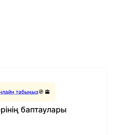
нлайн табыңыз
🧭 🕋
рінің баптаулары