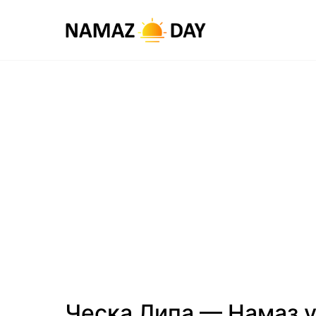
Ческа Липа — Намаз 