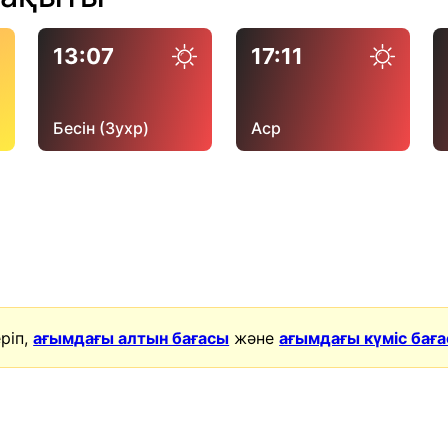
13:07
17:11
Бесін (Зухр)
Аср
ріп,
ағымдағы алтын бағасы
және
ағымдағы күміс бағ