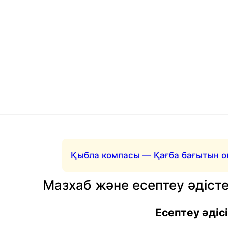
Қыбла компасы — Қағба бағытын о
Мазхаб және есептеу әдісте
Есептеу әдісі