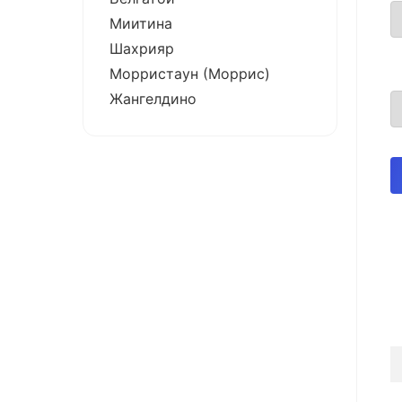
Миитина
Шахрияр
Морристаун (Моррис)
Жангелдино