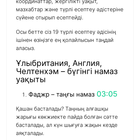
координаттар, жергілікті уақыт,
мазхабтар және түрлі есептеу әдістеріне
сүйене отырып есептейді.
Осы бетте сіз 19 түрлі есептеу әдісінің
ішінен өзіңізге ең қолайлысын таңдай
аласыз.
Ұлыбритания, Англия,
Челтенхэм – бүгінгі намаз
уақыты
03:05
Фаджр – таңғы намаз
Қашан басталады? Таңның алғашқы
жарығы көкжиекте пайда болған сәтте
басталады, ал күн шығуға жақын кезде
аяқталады.