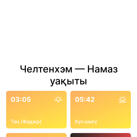
Челтенхэм — Намаз
уақыты
03:05
05:42
Таң (Фаджр)
Күн шығу