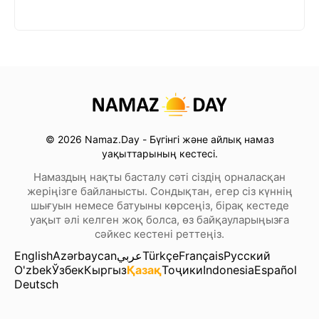
© 2026 Namaz.Day - Бүгінгі және айлық намаз
уақыттарының кестесі.
Намаздың нақты басталу сәті сіздің орналасқан
жеріңізге байланысты. Сондықтан, егер сіз күннің
шығуын немесе батуыны көрсеңіз, бірақ кестеде
уақыт әлі келген жоқ болса, өз байқауларыңызға
сәйкес кестені реттеңіз.
English
Azərbaycan
عربي
Türkçe
Français
Русский
O'zbek
Ўзбек
Кыргыз
Қазақ
Тоҷики
Indonesia
Español
Deutsch