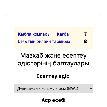
Қыбла компасы — Қағба
🧭
бағытын онлайн табыңыз
🕋
Мазхаб және есептеу
әдістерінің баптаулары
Есептеу әдісі
Аср есебі