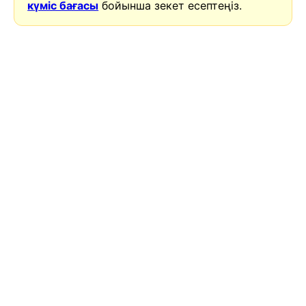
күміс бағасы
бойынша зекет есептеңіз.