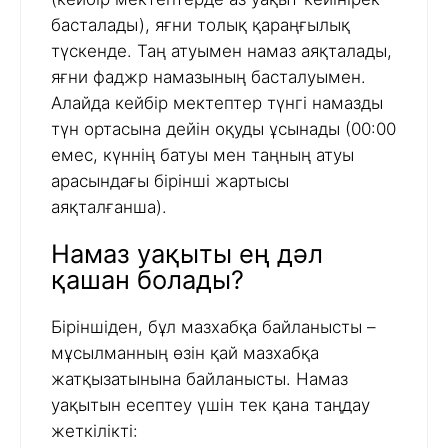
басталады), яғни толық қараңғылық
түскенде. Таң атуымен намаз аяқталады,
яғни фаджр намазының басталуымен.
Алайда кейбір мектептер түнгі намазды
түн ортасына дейін оқуды ұсынады (00:00
емес, күннің батуы мен таңның атуы
арасындағы бірінші жартысы
аяқталғанша).
Намаз уақыты ең дәл
қашан болады?
Біріншіден, бұл мазхабқа байланысты –
мұсылманның өзін қай мазхабқа
жатқызатынына байланысты. Намаз
уақытын есептеу үшін тек қана таңдау
жеткілікті: