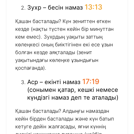
13:13
Зухр – бесін намаз
Қашан басталады? Күн зениттен өткен
кезде (нақты түстен кейін бір минуттан
кем емес). Зухрдың уақыты заттың
көлеңкесі оның биіктігінен екі есе ұзын
болған кезде аяқталады (зенит
уақытындағы көлеңке ұзындығын
қоспағанда).
17:19
Аср – екінті намаз
(сонымен қатар, кешкі немесе
күндізгі намаз деп те аталады)
Қашан басталады? Алдыңғы намаздан
кейін бірден басталады және күн батып
кетуге дейін жалғасады, яғни күннің