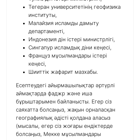
Тегеран университетінің геофизика
институты,
Малайзия исламды дамыту
департаменті,
Индонезия дін істері министрлігі,
Сингапур исламдық діни кеңесі,
Француз мұсылмандары істері
кеңесі,
Шииттік жафарит мазхабы.
Есептеудегі айырмашылықтар әртүрлі
аймақтарда фаджр және иша
бұрыштарымен байланысты. Егер сіз
саяхатта болсаңыз, жақын орналасқан
географиялық әдісті қолдана аласыз
(мысалы, егер сіз жоғары ендіктерде
болсаңыз, Мекке мұсылмандары