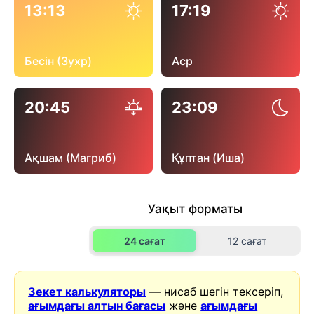
13:13
17:19
Бесін (Зухр)
Аср
20:45
23:09
Ақшам (Магриб)
Құптан (Иша)
Уақыт форматы
24 сағат
12 сағат
Зекет калькуляторы
— нисаб шегін тексеріп,
ағымдағы алтын бағасы
және
ағымдағы