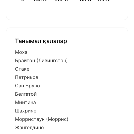
Танымал қалалар
Моха
Брайтон (Ливингстон)
Отаке
Петриков
Сан Бруно
Белгатой
Миитина
Шахрияр
Морристаун (Моррис)
Жангелдино