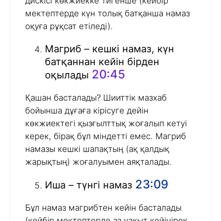
дискісі көкжиекке тигенше (кейбір
мектептерде күн толық батқанша намаз
оқуға рұқсат етіледі).
Магриб – кешкі намаз, күн
батқаннан кейін бірден
20:45
оқылады
Қашан басталады? Шииттік мазхаб
бойынша дұғаға кірісуге дейін
көкжиектегі қызғылттық жоғалып кетуі
керек, бірақ бұл міндетті емес. Магриб
намазы кешкі шапақтың (ақ қалдық
жарықтың) жоғалуымен аяқталады.
23:09
Иша – түнгі намаз
Бұл намаз магрибтен кейін басталады
(кейбір мектептерде аз уақыт кейінірек