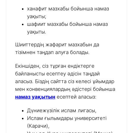
ханафит мазхабы бойынша намаз
уақыты;
шафиит мазхабы бойынша намаз
уақыты.
Шииттердің жафарит мазхабын да
тізімнен таңдап алуға болады.
Екіншіден, сіз тұрған ендіктерге
байланысты есептеу әдісін таңдай
аласыз. Біздің сайтта сіз келесі ұйымдар
мен конвенциялардың әдістері бойынша
намаз уақытын
есептей аласыз:
Дүниежүзілік ислам лигасы,
Ислам ғылымдары университеті
(Карачи),