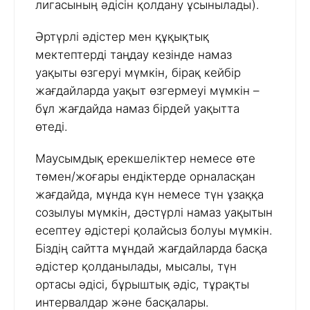
лигасының әдісін қолдану ұсынылады).
Әртүрлі әдістер мен құқықтық
мектептерді таңдау кезінде намаз
уақыты өзгеруі мүмкін, бірақ кейбір
жағдайларда уақыт өзгермеуі мүмкін –
бұл жағдайда намаз бірдей уақытта
өтеді.
Маусымдық ерекшеліктер немесе өте
төмен/жоғары ендіктерде орналасқан
жағдайда, мұнда күн немесе түн ұзаққа
созылуы мүмкін, дәстүрлі намаз уақытын
есептеу әдістері қолайсыз болуы мүмкін.
Біздің сайтта мұндай жағдайларда басқа
әдістер қолданылады, мысалы, түн
ортасы әдісі, бұрыштық әдіс, тұрақты
интервалдар және басқалары.