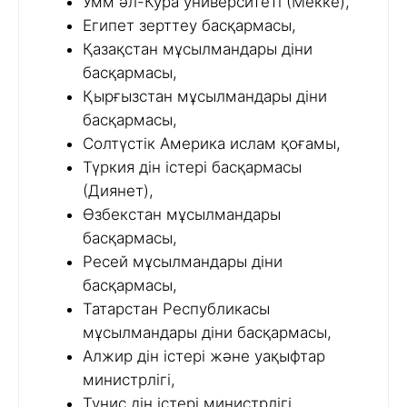
Умм әл-Кура университеті (Мекке),
Египет зерттеу басқармасы,
Қазақстан мұсылмандары діни
басқармасы,
Қырғызстан мұсылмандары діни
басқармасы,
Солтүстік Америка ислам қоғамы,
Түркия дін істері басқармасы
(Диянет),
Өзбекстан мұсылмандары
басқармасы,
Ресей мұсылмандары діни
басқармасы,
Татарстан Республикасы
мұсылмандары діни басқармасы,
Алжир дін істері және уақыфтар
министрлігі,
Тунис дін істері министрлігі,