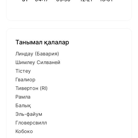
Танымал қалалар
Линдау (Бавария)
Шимлеу Силваней
Тістеу
Гвалиор
Тивертон (RI)
Рамла
Балық
Эль-файум
Гловерсвилл
Кобоко