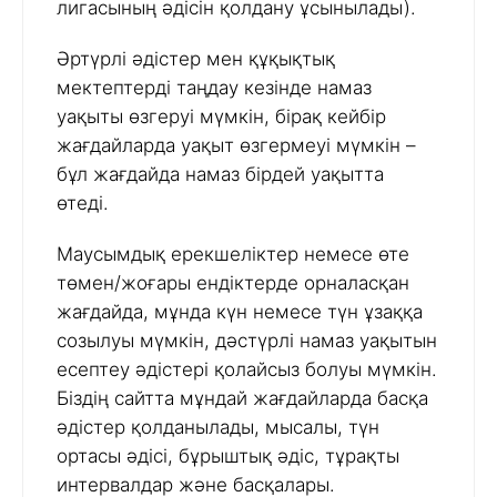
лигасының әдісін қолдану ұсынылады).
Әртүрлі әдістер мен құқықтық
мектептерді таңдау кезінде намаз
уақыты өзгеруі мүмкін, бірақ кейбір
жағдайларда уақыт өзгермеуі мүмкін –
бұл жағдайда намаз бірдей уақытта
өтеді.
Маусымдық ерекшеліктер немесе өте
төмен/жоғары ендіктерде орналасқан
жағдайда, мұнда күн немесе түн ұзаққа
созылуы мүмкін, дәстүрлі намаз уақытын
есептеу әдістері қолайсыз болуы мүмкін.
Біздің сайтта мұндай жағдайларда басқа
әдістер қолданылады, мысалы, түн
ортасы әдісі, бұрыштық әдіс, тұрақты
интервалдар және басқалары.