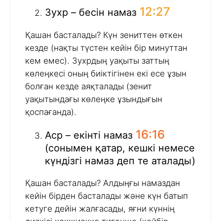
12:27
Зухр – бесін намаз
Қашан басталады? Күн зениттен өткен
кезде (нақты түстен кейін бір минуттан
кем емес). Зухрдың уақыты заттың
көлеңкесі оның биіктігінен екі есе ұзын
болған кезде аяқталады (зенит
уақытындағы көлеңке ұзындығын
қоспағанда).
16:16
Аср – екінті намаз
(сонымен қатар, кешкі немесе
күндізгі намаз деп те аталады)
Қашан басталады? Алдыңғы намаздан
кейін бірден басталады және күн батып
кетуге дейін жалғасады, яғни күннің