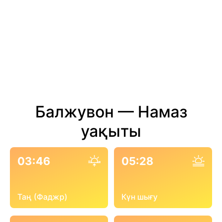
Балжувон — Намаз
уақыты
03:46
05:28
Таң (Фаджр)
Күн шығу