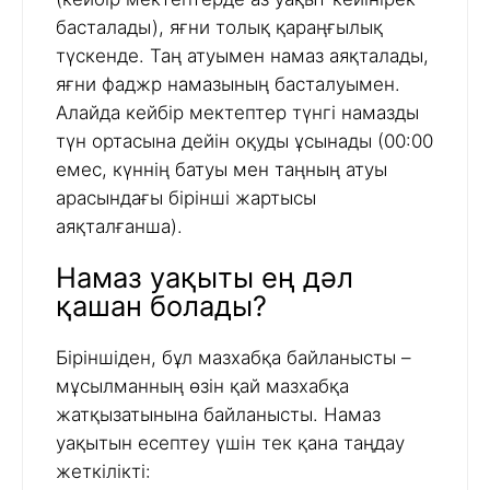
басталады), яғни толық қараңғылық
түскенде. Таң атуымен намаз аяқталады,
яғни фаджр намазының басталуымен.
Алайда кейбір мектептер түнгі намазды
түн ортасына дейін оқуды ұсынады (00:00
емес, күннің батуы мен таңның атуы
арасындағы бірінші жартысы
аяқталғанша).
Намаз уақыты ең дәл
қашан болады?
Біріншіден, бұл мазхабқа байланысты –
мұсылманның өзін қай мазхабқа
жатқызатынына байланысты. Намаз
уақытын есептеу үшін тек қана таңдау
жеткілікті: