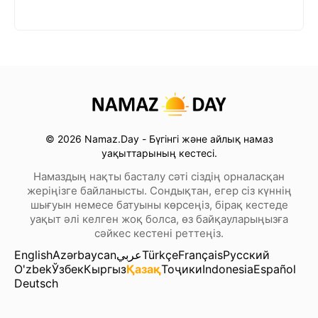
© 2026 Namaz.Day - Бүгінгі және айлық намаз
уақыттарының кестесі.
Намаздың нақты басталу сәті сіздің орналасқан
жеріңізге байланысты. Сондықтан, егер сіз күннің
шығуын немесе батуыны көрсеңіз, бірақ кестеде
уақыт әлі келген жоқ болса, өз байқауларыңызға
сәйкес кестені реттеңіз.
English
Azərbaycan
عربي
Türkçe
Français
Русский
O'zbek
Ўзбек
Кыргыз
Қазақ
Тоҷики
Indonesia
Español
Deutsch