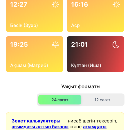
12:27
16:16
Бесін (Зухр)
Аср
19:25
21:01
Ақшам (Магриб)
Құптан (Иша)
Уақыт форматы
24 сағат
12 сағат
Зекет калькуляторы
— нисаб шегін тексеріп,
ағымдағы алтын бағасы
және
ағымдағы