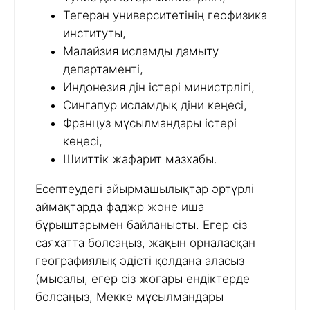
Тегеран университетінің геофизика
институты,
Малайзия исламды дамыту
департаменті,
Индонезия дін істері министрлігі,
Сингапур исламдық діни кеңесі,
Француз мұсылмандары істері
кеңесі,
Шииттік жафарит мазхабы.
Есептеудегі айырмашылықтар әртүрлі
аймақтарда фаджр және иша
бұрыштарымен байланысты. Егер сіз
саяхатта болсаңыз, жақын орналасқан
географиялық әдісті қолдана аласыз
(мысалы, егер сіз жоғары ендіктерде
болсаңыз, Мекке мұсылмандары