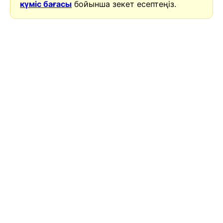
күміс бағасы
бойынша зекет есептеңіз.