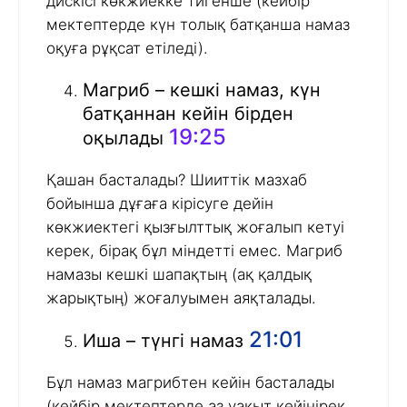
дискісі көкжиекке тигенше (кейбір
мектептерде күн толық батқанша намаз
оқуға рұқсат етіледі).
Магриб – кешкі намаз, күн
батқаннан кейін бірден
19:25
оқылады
Қашан басталады? Шииттік мазхаб
бойынша дұғаға кірісуге дейін
көкжиектегі қызғылттық жоғалып кетуі
керек, бірақ бұл міндетті емес. Магриб
намазы кешкі шапақтың (ақ қалдық
жарықтың) жоғалуымен аяқталады.
21:01
Иша – түнгі намаз
Бұл намаз магрибтен кейін басталады
(кейбір мектептерде аз уақыт кейінірек