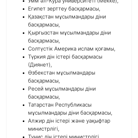
Умм әл-Кура университеті (Мекке),
Египет зерттеу басқармасы,
Қазақстан мұсылмандары діни
басқармасы,
Қырғызстан мұсылмандары діни
басқармасы,
Солтүстік Америка ислам қоғамы,
Түркия дін істері басқармасы
(Диянет),
Өзбекстан мұсылмандары
басқармасы,
Ресей мұсылмандары діни
басқармасы,
Татарстан Республикасы
мұсылмандары діни басқармасы,
Алжир дін істері және уақыфтар
министрлігі,
Тунис дін істері министрлігі,