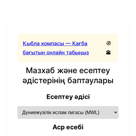
Қыбла компасы — Қағба
🧭
бағытын онлайн табыңыз
🕋
Мазхаб және есептеу
әдістерінің баптаулары
Есептеу әдісі
Аср есебі