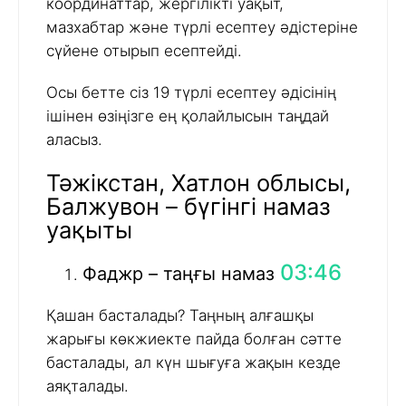
координаттар, жергілікті уақыт,
мазхабтар және түрлі есептеу әдістеріне
сүйене отырып есептейді.
Осы бетте сіз 19 түрлі есептеу әдісінің
ішінен өзіңізге ең қолайлысын таңдай
аласыз.
Тәжікстан, Хатлон облысы,
Балжувон – бүгінгі намаз
уақыты
03:46
Фаджр – таңғы намаз
Қашан басталады? Таңның алғашқы
жарығы көкжиекте пайда болған сәтте
басталады, ал күн шығуға жақын кезде
аяқталады.