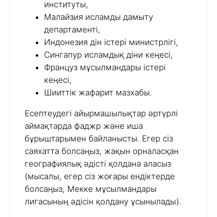
институты,
Малайзия исламды дамыту
департаменті,
Индонезия дін істері министрлігі,
Сингапур исламдық діни кеңесі,
Француз мұсылмандары істері
кеңесі,
Шииттік жафарит мазхабы.
Есептеудегі айырмашылықтар әртүрлі
аймақтарда фаджр және иша
бұрыштарымен байланысты. Егер сіз
саяхатта болсаңыз, жақын орналасқан
географиялық әдісті қолдана аласыз
(мысалы, егер сіз жоғары ендіктерде
болсаңыз, Мекке мұсылмандары
лигасының әдісін қолдану ұсынылады).