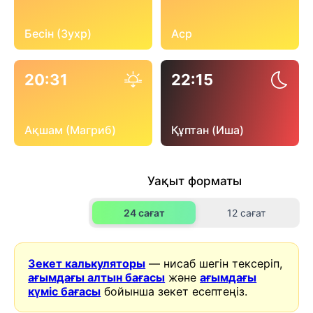
Бесін (Зухр)
Аср
20:31
22:15
Ақшам (Магриб)
Құптан (Иша)
Уақыт форматы
24 сағат
12 сағат
Зекет калькуляторы
— нисаб шегін тексеріп,
ағымдағы алтын бағасы
және
ағымдағы
күміс бағасы
бойынша зекет есептеңіз.