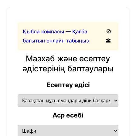
Қыбла компасы — Қағба
🧭
бағытын онлайн табыңыз
🕋
Мазхаб және есептеу
әдістерінің баптаулары
Есептеу әдісі
Аср есебі