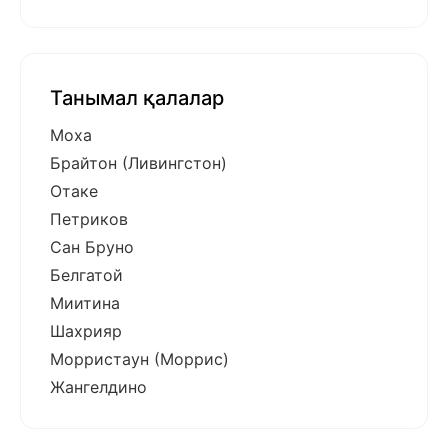
Танымал қалалар
Моха
Брайтон (Ливингстон)
Отаке
Петриков
Сан Бруно
Белгатой
Миитина
Шахрияр
Морристаун (Моррис)
Жангелдино