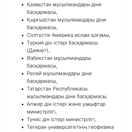
Қазақстан мұсылмандары діни
басқармасы,
Қырғызстан мұсылмандары діни
басқармасы,
Солтүстік Америка ислам қоғамы,
Түркия дін істері басқармасы
(Диянет),
Өзбекстан мұсылмандары
басқармасы,
Ресей мұсылмандары діни
басқармасы,
Татарстан Республикасы
мұсылмандары діни басқармасы,
Алжир дін істері және уақыфтар
министрлігі,
Тунис дін істері министрлігі,
Тегеран университетінің геофизика