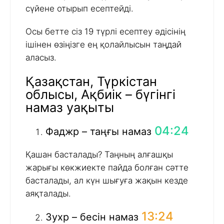
сүйене отырып есептейді.
Осы бетте сіз 19 түрлі есептеу әдісінің
ішінен өзіңізге ең қолайлысын таңдай
аласыз.
Қазақстан, Түркістан
облысы, Ақбиік – бүгінгі
намаз уақыты
04:24
Фаджр – таңғы намаз
Қашан басталады? Таңның алғашқы
жарығы көкжиекте пайда болған сәтте
басталады, ал күн шығуға жақын кезде
аяқталады.
13:24
Зухр – бесін намаз