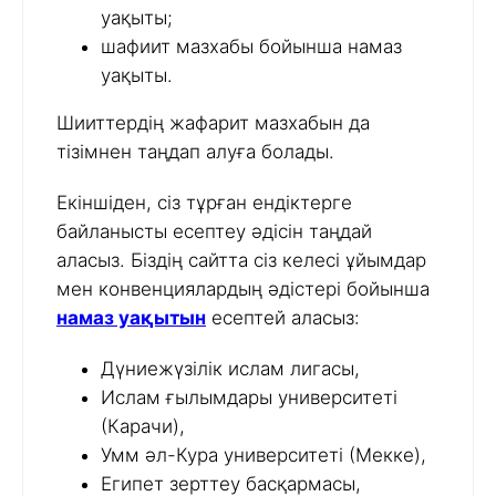
уақыты;
шафиит мазхабы бойынша намаз
уақыты.
Шииттердің жафарит мазхабын да
тізімнен таңдап алуға болады.
Екіншіден, сіз тұрған ендіктерге
байланысты есептеу әдісін таңдай
аласыз. Біздің сайтта сіз келесі ұйымдар
мен конвенциялардың әдістері бойынша
намаз уақытын
есептей аласыз:
Дүниежүзілік ислам лигасы,
Ислам ғылымдары университеті
(Карачи),
Умм әл-Кура университеті (Мекке),
Египет зерттеу басқармасы,