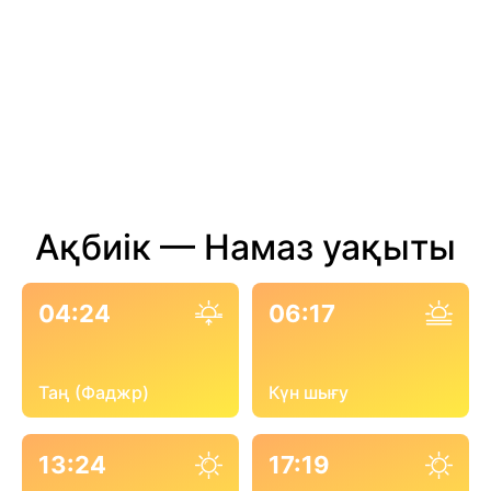
Ақбиік — Намаз уақыты
04:24
06:17
Таң (Фаджр)
Күн шығу
13:24
17:19