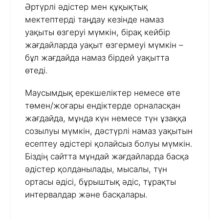
Әртүрлі әдістер мен құқықтық
мектептерді таңдау кезінде намаз
уақыты өзгеруі мүмкін, бірақ кейбір
жағдайларда уақыт өзгермеуі мүмкін –
бұл жағдайда намаз бірдей уақытта
өтеді.
Маусымдық ерекшеліктер немесе өте
төмен/жоғары ендіктерде орналасқан
жағдайда, мұнда күн немесе түн ұзаққа
созылуы мүмкін, дәстүрлі намаз уақытын
есептеу әдістері қолайсыз болуы мүмкін.
Біздің сайтта мұндай жағдайларда басқа
әдістер қолданылады, мысалы, түн
ортасы әдісі, бұрыштық әдіс, тұрақты
интервалдар және басқалары.