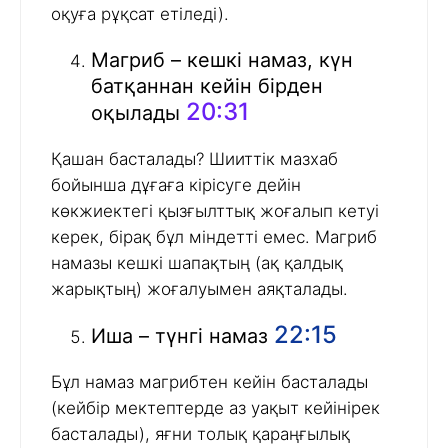
оқуға рұқсат етіледі).
Магриб – кешкі намаз, күн
батқаннан кейін бірден
20:31
оқылады
Қашан басталады? Шииттік мазхаб
бойынша дұғаға кірісуге дейін
көкжиектегі қызғылттық жоғалып кетуі
керек, бірақ бұл міндетті емес. Магриб
намазы кешкі шапақтың (ақ қалдық
жарықтың) жоғалуымен аяқталады.
22:15
Иша – түнгі намаз
Бұл намаз магрибтен кейін басталады
(кейбір мектептерде аз уақыт кейінірек
басталады), яғни толық қараңғылық