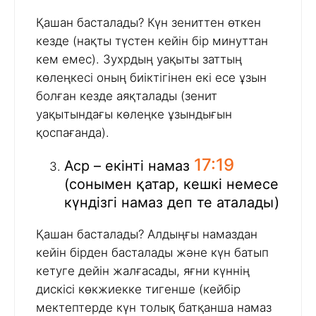
Қашан басталады? Күн зениттен өткен
кезде (нақты түстен кейін бір минуттан
кем емес). Зухрдың уақыты заттың
көлеңкесі оның биіктігінен екі есе ұзын
болған кезде аяқталады (зенит
уақытындағы көлеңке ұзындығын
қоспағанда).
17:19
Аср – екінті намаз
(сонымен қатар, кешкі немесе
күндізгі намаз деп те аталады)
Қашан басталады? Алдыңғы намаздан
кейін бірден басталады және күн батып
кетуге дейін жалғасады, яғни күннің
дискісі көкжиекке тигенше (кейбір
мектептерде күн толық батқанша намаз