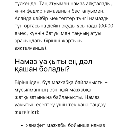
түскенде. Таң атуымен намаз аяқталады,
яғни фаджр намазының басталуымен.
Алайда кейбір мектептер түнгі намазды
түн ортасына дейін оқуды ұсынады (00:00
емес, күннің батуы мен таңның атуы
арасындағы бірінші жартысы
аяқталғанша).
Намаз уақыты ең дәл
қашан болады?
Біріншіден, бұл мазхабқа байланысты –
мұсылманның өзін қай мазхабқа
жатқызатынына байланысты. Намаз
уақытын есептеу үшін тек қана таңдау
жеткілікті:
ханафит мазхабы бойынша намаз