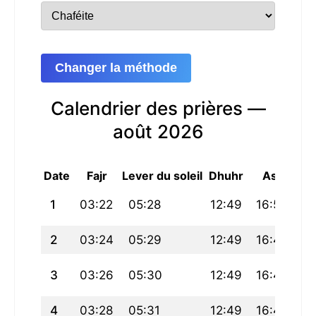
Changer la méthode
Calendrier des prières —
août 2026
Date
Fajr
Lever du soleil
Dhuhr
Asr
Ma
1
03:22
05:28
12:49
16:50
20
2
03:24
05:29
12:49
16:49
2
3
03:26
05:30
12:49
16:49
20
4
03:28
05:31
12:49
16:48
2