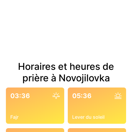
Horaires et heures de
prière à Novojilovka
03:36
05:36
Fajr
Lever du soleil