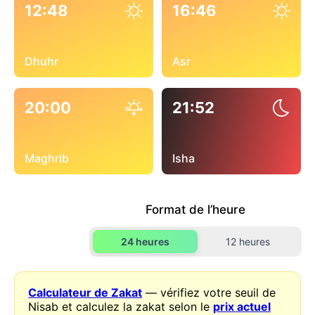
12:48
16:46
Dhuhr
Asr
20:00
21:52
Maghrib
Isha
Format de l’heure
24 heures
12 heures
Calculateur de Zakat
— vérifiez votre seuil de
Nisab et calculez la zakat selon le
prix actuel