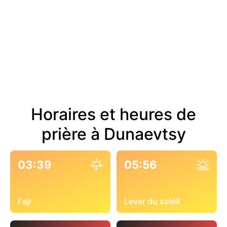
Horaires et heures de
prière à Dunaevtsy
03:39
05:56
Fajr
Lever du soleil