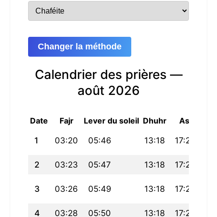
Changer la méthode
Calendrier des prières —
août 2026
Date
Fajr
Lever du soleil
Dhuhr
Asr
Mag
1
03:20
05:46
13:18
17:24
20
2
03:23
05:47
13:18
17:24
20
3
03:26
05:49
13:18
17:23
20
4
03:28
05:50
13:18
17:23
20