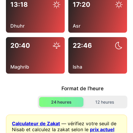
13:18
17:20
Dhuhr
Asr
20:40
22:46
Maghrib
Isha
Format de l’heure
24 heures
12 heures
Calculateur de Zakat
— vérifiez votre seuil de
Nisab et calculez la zakat selon le
prix actuel