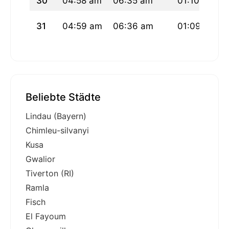
30
04:58 am
06:35 am
01:10 pm
31
04:59 am
06:36 am
01:09 pm
Beliebte Städte
Lindau (Bayern)
Chimleu-silvanyi
Kusa
Gwalior
Tiverton (RI)
Ramla
Fisch
El Fayoum