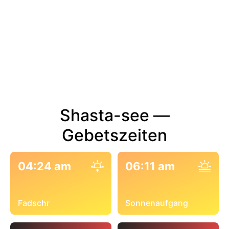
Shasta-see —
Gebetszeiten
04:24 am
06:11 am
Fadschr
Sonnenaufgang