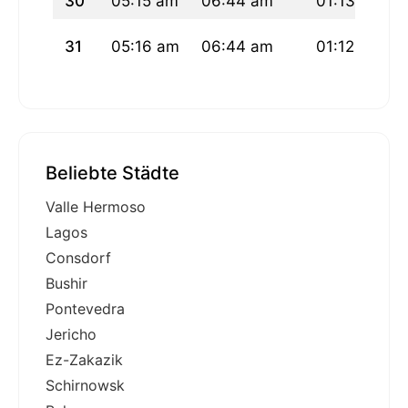
30
05:15 am
06:44 am
01:13 pm
31
05:16 am
06:44 am
01:12 pm
Beliebte Städte
Valle Hermoso
Lagos
Consdorf
Bushir
Pontevedra
Jericho
Ez-Zakazik
Schirnowsk