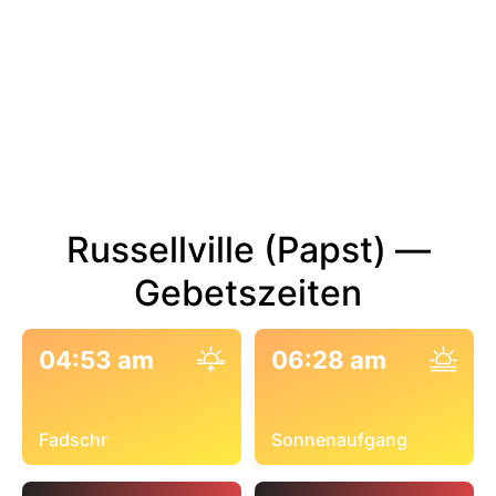
Russellville (Papst) —
Gebetszeiten
04:53 am
06:28 am
Fadschr
Sonnenaufgang