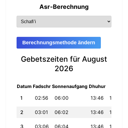
Asr-Berechnung
Berechnungsmethode ändern
Gebetszeiten für August
2026
Datum
Fadschr
Sonnenaufgang
Dhuhur
Asr
M
1
02:56
06:00
13:46
17:57
2
03:01
06:02
13:46
17:57
3
03:06
06:04
13:46
17:56