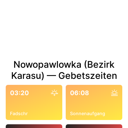
Nowopawlowka (Bezirk
Karasu) — Gebetszeiten
03:20
06:08
Fadschr
Sonnenaufgang