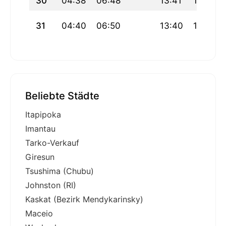
30
04:38
06:48
13:41
17:26
31
04:40
06:50
13:40
17:25
Beliebte Städte
Itapipoka
Imantau
Tarko-Verkauf
Giresun
Tsushima (Chubu)
Johnston (RI)
Kaskat (Bezirk Mendykarinsky)
Maceio