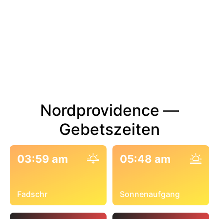
Nordprovidence —
Gebetszeiten
03:59 am
05:48 am
Fadschr
Sonnenaufgang