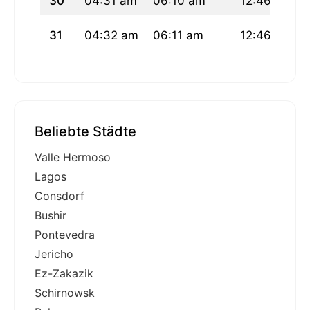
30
04:31 am
06:10 am
12:46 pm
31
04:32 am
06:11 am
12:46 pm
Beliebte Städte
Valle Hermoso
Lagos
Consdorf
Bushir
Pontevedra
Jericho
Ez-Zakazik
Schirnowsk