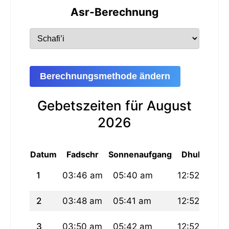
Asr-Berechnung
Berechnungsmethode ändern
Gebetszeiten für August
2026
Datum
Fadschr
Sonnenaufgang
Dhuhur
1
03:46 am
05:40 am
12:52 pm
2
03:48 am
05:41 am
12:52 pm
3
03:50 am
05:42 am
12:52 pm