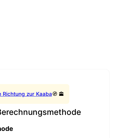
e Richtung zur Kaaba
🧭 🕋
 Berechnungsmethode
hode