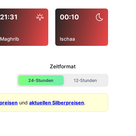
21:31
00:10
Maghrib
Ischaa
Zeitformat
24-Stunden
12-Stunden
dpreisen
und
aktuellen Silberpreisen
.