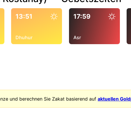
13:51
17:59
Dhuhur
Asr
enze und berechnen Sie Zakat basierend auf
aktuellen Gol