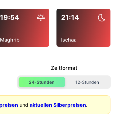
19:54
21:14
Maghrib
Ischaa
Zeitformat
24-Stunden
12-Stunden
dpreisen
und
aktuellen Silberpreisen
.