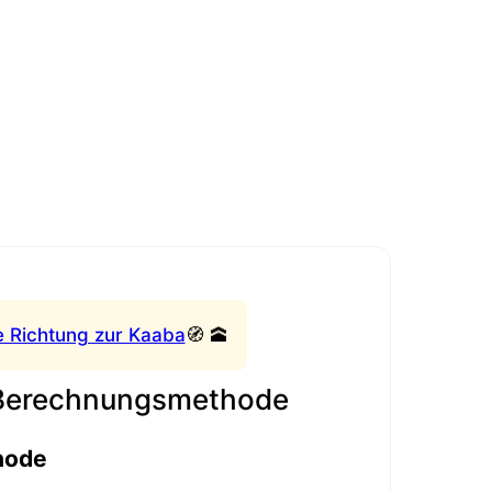
e Richtung zur Kaaba
🧭 🕋
 Berechnungsmethode
hode