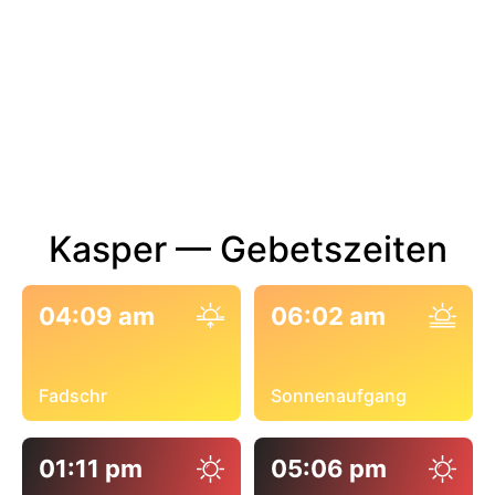
Kasper — Gebetszeiten
04:09 am
06:02 am
Fadschr
Sonnenaufgang
01:11 pm
05:06 pm