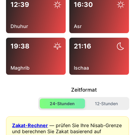
12:39
16:30
Dhuhur
Asr
19:38
21:16
Maghrib
Ischaa
Zeitformat
24-Stunden
12-Stunden
Zakat-Rechner
— prüfen Sie Ihre Nisab-Grenze
und berechnen Sie Zakat basierend auf