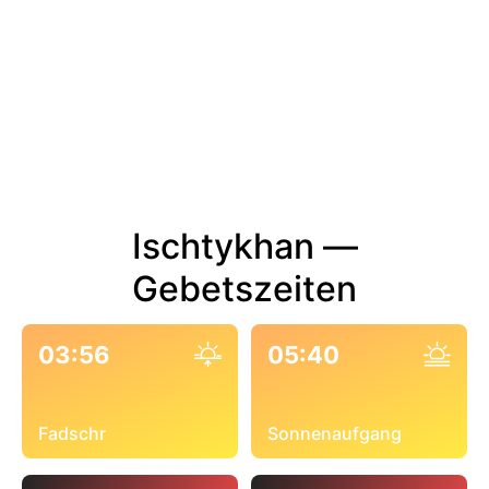
Ischtykhan —
Gebetszeiten
03:56
05:40
Fadschr
Sonnenaufgang