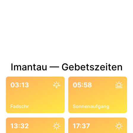
Imantau — Gebetszeiten
03:13
05:58
Fadschr
Sonnenaufgang
13:32
17:37