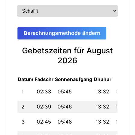
Berechnungsmethode ändern
Gebetszeiten für August
2026
Datum
Fadschr
Sonnenaufgang
Dhuhur
Asr
M
1
02:33
05:45
13:32
17:44
2
02:39
05:46
13:32
17:43
3
02:45
05:48
13:32
17:42