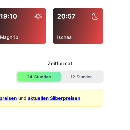
19:10
20:57
Maghrib
Ischaa
Zeitformat
24-Stunden
12-Stunden
dpreisen
und
aktuellen Silberpreisen
.