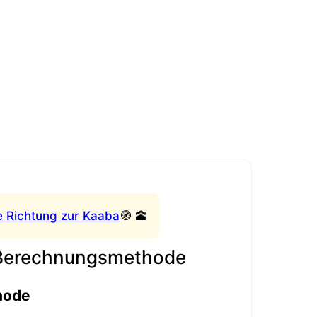
e Richtung zur Kaaba
🧭 🕋
 Berechnungsmethode
hode