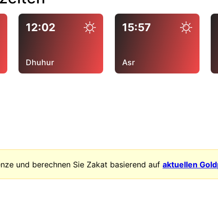
12:02
15:57
Dhuhur
Asr
enze und berechnen Sie Zakat basierend auf
aktuellen Gol