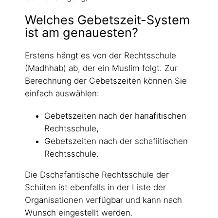
Welches Gebetszeit-System
ist am genauesten?
Erstens hängt es von der Rechtsschule
(Madhhab) ab, der ein Muslim folgt. Zur
Berechnung der Gebetszeiten können Sie
einfach auswählen:
Gebetszeiten nach der hanafitischen
Rechtsschule,
Gebetszeiten nach der schafiitischen
Rechtsschule.
Die Dschafaritische Rechtsschule der
Schiiten ist ebenfalls in der Liste der
Organisationen verfügbar und kann nach
Wunsch eingestellt werden.