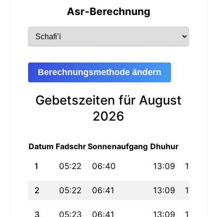
Asr-Berechnung
Berechnungsmethode ändern
Gebetszeiten für August
2026
Datum
Fadschr
Sonnenaufgang
Dhuhur
Asr
M
1
05:22
06:40
13:09
16:20
2
05:22
06:41
13:09
16:21
3
05:23
06:41
13:09
16:21