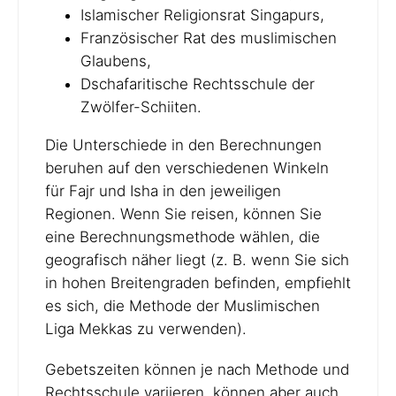
Islamischer Religionsrat Singapurs,
Französischer Rat des muslimischen
Glaubens,
Dschafaritische Rechtsschule der
Zwölfer-Schiiten.
Die Unterschiede in den Berechnungen
beruhen auf den verschiedenen Winkeln
für Fajr und Isha in den jeweiligen
Regionen. Wenn Sie reisen, können Sie
eine Berechnungsmethode wählen, die
geografisch näher liegt (z. B. wenn Sie sich
in hohen Breitengraden befinden, empfiehlt
es sich, die Methode der Muslimischen
Liga Mekkas zu verwenden).
Gebetszeiten können je nach Methode und
Rechtsschule variieren, können aber auch