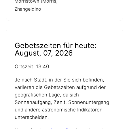
Morristown (Morris)
Zhangeldino
Gebetszeiten für heute:
August, 07, 2026
Ortszeit: 13:40
Je nach Stadt, in der Sie sich befinden,
variieren die Gebetszeiten aufgrund der
geografischen Lage, da sich
Sonnenaufgang, Zenit, Sonnenuntergang
und andere astronomische Indikatoren
unterscheiden.