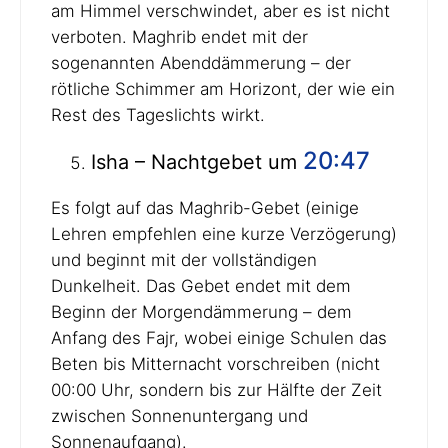
am Himmel verschwindet, aber es ist nicht
verboten. Maghrib endet mit der
sogenannten Abenddämmerung – der
rötliche Schimmer am Horizont, der wie ein
Rest des Tageslichts wirkt.
20:47
Isha – Nachtgebet um
Es folgt auf das Maghrib-Gebet (einige
Lehren empfehlen eine kurze Verzögerung)
und beginnt mit der vollständigen
Dunkelheit. Das Gebet endet mit dem
Beginn der Morgendämmerung – dem
Anfang des Fajr, wobei einige Schulen das
Beten bis Mitternacht vorschreiben (nicht
00:00 Uhr, sondern bis zur Hälfte der Zeit
zwischen Sonnenuntergang und
Sonnenaufgang).