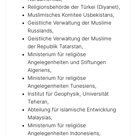
Religionsbehörde der Türkei (Diyanet),
Muslimisches Komitee Usbekistans,
Geistliche Verwaltung der Muslime
Russlands,
Geistliche Verwaltung der Muslime
der Republik Tatarstan,
Ministerium für religiöse
Angelegenheiten und Stiftungen
Algeriens,
Ministerium für religiöse
Angelegenheiten Tunesiens,
Institut für Geophysik, Universität
Teheran,
Abteilung für islamische Entwicklung
Malaysias,
Ministerium für religiöse
Angelegenheiten Indonesiens,