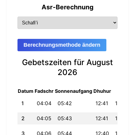
Asr-Berechnung
Berechnungsmethode ändern
Gebetszeiten für August
2026
Datum
Fadschr
Sonnenaufgang
Dhuhur
Asr
M
1
04:04
05:42
12:41
16:28
2
04:05
05:43
12:41
16:27
3
04:06
05:44
12:40
16:27