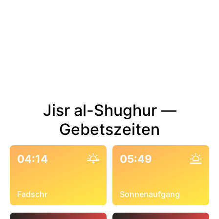
Jisr al-Shughur —
Gebetszeiten
04:14
05:49
Fadschr
Sonnenaufgang