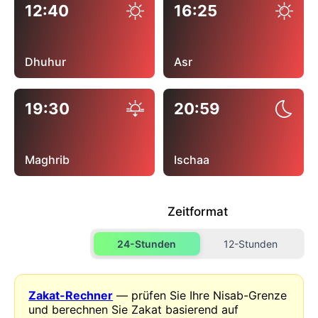
12:40
16:25
Dhuhur
Asr
19:30
20:59
Maghrib
Ischaa
Zeitformat
24-Stunden
12-Stunden
Zakat-Rechner
— prüfen Sie Ihre Nisab-Grenze
und berechnen Sie Zakat basierend auf