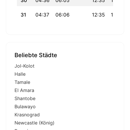
30
04:36
06:05
12:35
16:14
31
04:37
06:06
12:35
16:13
Beliebte Städte
Jol-Kolot
Halle
Tamale
El Amara
Shantobe
Bulawayo
Krasnograd
Newcastle (König)