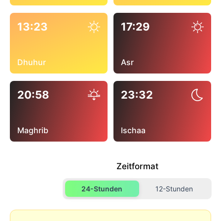
13:23
17:29
Dhuhur
Asr
20:58
23:32
Maghrib
Ischaa
Zeitformat
24-Stunden
12-Stunden