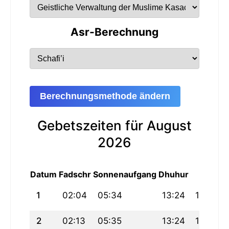
Asr-Berechnung
Berechnungsmethode ändern
Gebetszeiten für August
2026
Datum
Fadschr
Sonnenaufgang
Dhuhur
Asr
M
1
02:04
05:34
13:24
17:37
2
02:13
05:35
13:24
17:36