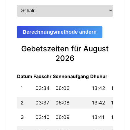
Berechnungsmethode ändern
Gebetszeiten für August
2026
Datum
Fadschr
Sonnenaufgang
Dhuhur
Asr
M
1
03:34
06:06
13:42
17:49
2
03:37
06:08
13:42
17:48
3
03:40
06:09
13:41
17:47