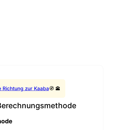
e Richtung zur Kaaba
🧭 🕋
 Berechnungsmethode
hode