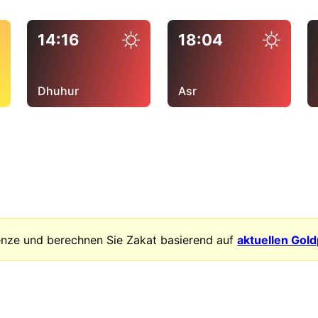
14:16
18:04
Dhuhur
Asr
enze und berechnen Sie Zakat basierend auf
aktuellen Gol