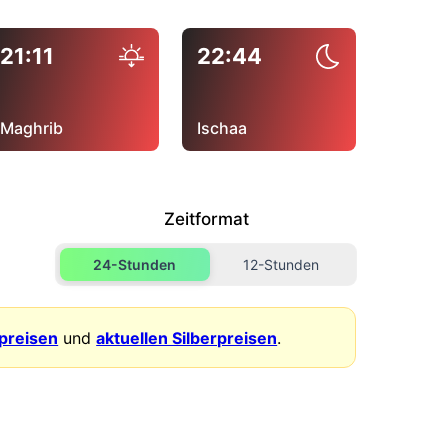
21:11
22:44
Maghrib
Ischaa
Zeitformat
24-Stunden
12-Stunden
dpreisen
und
aktuellen Silberpreisen
.