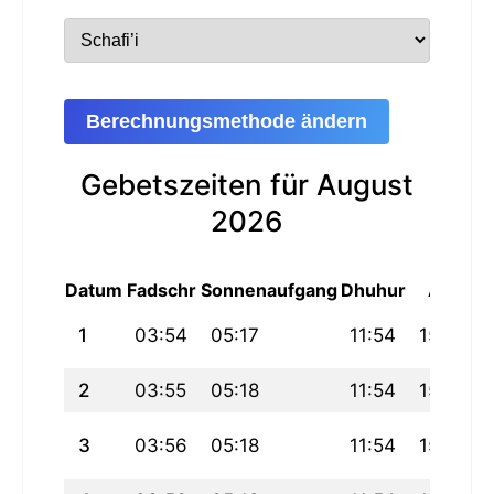
Berechnungsmethode ändern
Gebetszeiten für August
2026
Datum
Fadschr
Sonnenaufgang
Dhuhur
Asr
M
1
03:54
05:17
11:54
15:19
2
03:55
05:18
11:54
15:19
3
03:56
05:18
11:54
15:19