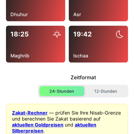
Dhuhur
Asr
18:25
19:42
Maghrib
Ischaa
Zeitformat
24-Stunden
12-Stunden
Zakat-Rechner
— prüfen Sie Ihre Nisab-Grenze
und berechnen Sie Zakat basierend auf
aktuellen Goldpreisen
und
aktuellen
Silberpreisen
.