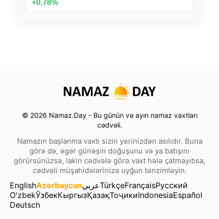
+0.78%
© 2026 Namaz.Day - Bu günün və ayın namaz vaxtları
cədvəli.
Namazın başlanma vaxtı sizin yerinizdən asılıdır. Buna
görə də, əgər günəşin doğuşunu və ya batışını
görürsünüzsə, lakin cədvələ görə vaxt hələ çatmayıbsa,
cədvəli müşahidələrinizə uyğun tənzimləyin.
English
Azərbaycan
عربي
Türkçe
Français
Русский
O'zbek
Ўзбек
Кыргыз
Қазақ
Тоҷики
Indonesia
Español
Deutsch