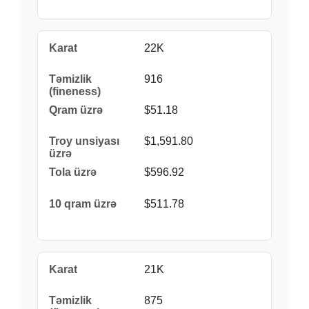
22K
916
$51.18
$1,591.80
$596.92
$511.78
21K
875