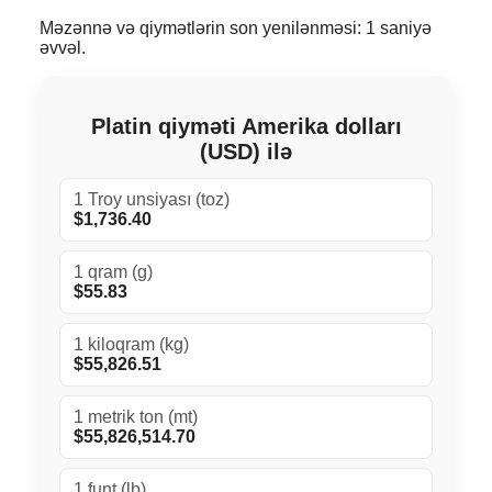
Məzənnə və qiymətlərin son yenilənməsi: 1 saniyə
əvvəl.
Platin qiyməti Amerika dolları
(USD) ilə
1 Troy unsiyası (toz)
$1,736.40
1 qram (g)
$55.83
1 kiloqram (kg)
$55,826.51
1 metrik ton (mt)
$55,826,514.70
1 funt (lb)