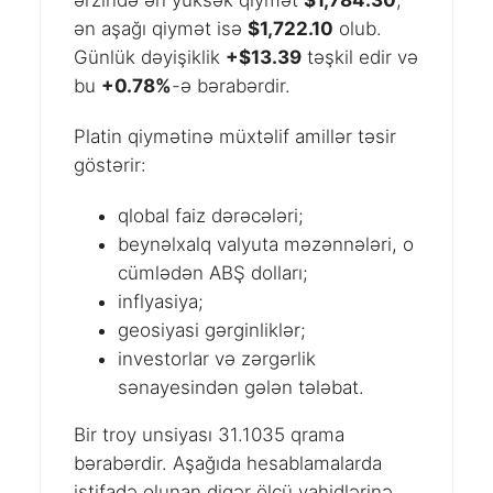
ərzində ən yüksək qiymət
$1,784.30
,
ən aşağı qiymət isə
$1,722.10
olub.
Günlük dəyişiklik
+$13.39
təşkil edir və
bu
+0.78%
-ə bərabərdir.
Platin qiymətinə müxtəlif amillər təsir
göstərir:
qlobal faiz dərəcələri;
beynəlxalq valyuta məzənnələri, o
cümlədən ABŞ dolları;
inflyasiya;
geosiyasi gərginliklər;
investorlar və zərgərlik
sənayesindən gələn tələbat.
Bir troy unsiyası 31.1035 qrama
bərabərdir. Aşağıda hesablamalarda
istifadə olunan digər ölçü vahidlərinə