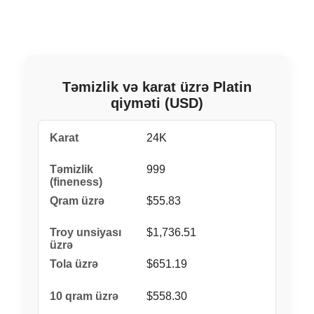
Təmizlik və karat üzrə Platin
qiyməti (USD)
24K
999
$55.83
$1,736.51
$651.19
$558.30