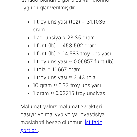
uyğunluqlar verilmişdir:
1 troy unsiyası (toz) = 31.1035
qram
1 adi unsiya ≈ 28.35 qram
1 funt (lb) = 453.592 qram
1 funt (lb) ≈ 14.583 troy unsiyası
1 troy unsiyası ≈ 0.06857 funt (lb)
1 tola = 11.667 qram
1 troy unsiyası ≈ 2.43 tola
10 qram ≈ 0.32 troy unsiyası
1 qram ≈ 0.03215 troy unsiyası
Məlumat yalnız məlumat xarakteri
daşıyır və maliyyə və ya investisiya
məsləhəti hesab olunmur.
İstifadə
şərtləri
.