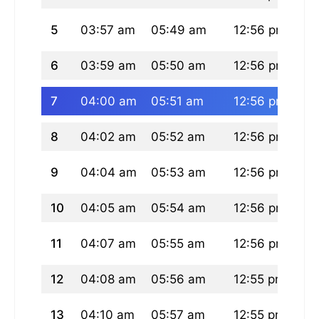
5
03:57 am
05:49 am
12:56 pm
04
6
03:59 am
05:50 am
12:56 pm
04
7
04:00 am
05:51 am
12:56 pm
04
8
04:02 am
05:52 am
12:56 pm
04
9
04:04 am
05:53 am
12:56 pm
04
10
04:05 am
05:54 am
12:56 pm
04
11
04:07 am
05:55 am
12:56 pm
04
12
04:08 am
05:56 am
12:55 pm
04
13
04:10 am
05:57 am
12:55 pm
04