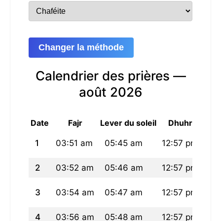
Changer la méthode
Calendrier des prières —
août 2026
Date
Fajr
Lever du soleil
Dhuhr
1
03:51 am
05:45 am
12:57 pm
04
2
03:52 am
05:46 am
12:57 pm
04
3
03:54 am
05:47 am
12:57 pm
04
4
03:56 am
05:48 am
12:57 pm
04