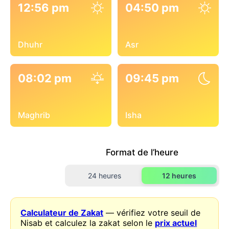
12:56 pm
04:50 pm
Dhuhr
Asr
08:02 pm
09:45 pm
Maghrib
Isha
Format de l’heure
24 heures
12 heures
Calculateur de Zakat
— vérifiez votre seuil de
Nisab et calculez la zakat selon le
prix actuel