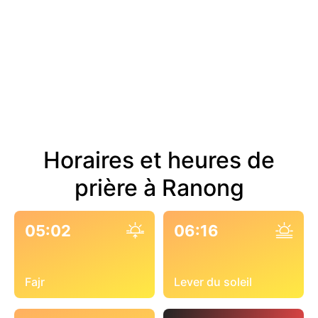
Horaires et heures de
prière à Ranong
05:02
06:16
Fajr
Lever du soleil