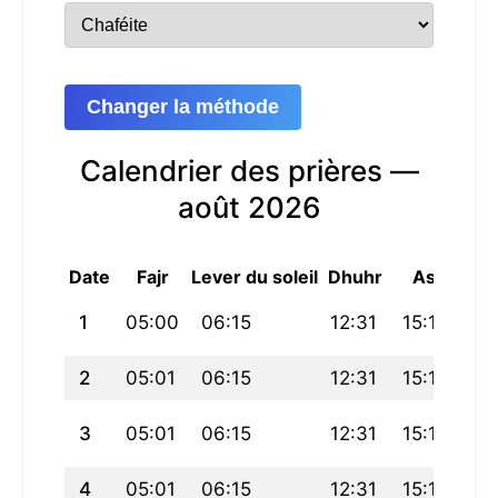
Changer la méthode
Calendrier des prières —
août 2026
Date
Fajr
Lever du soleil
Dhuhr
Asr
Mag
1
05:00
06:15
12:31
15:16
18
2
05:01
06:15
12:31
15:17
18
3
05:01
06:15
12:31
15:17
18
4
05:01
06:15
12:31
15:18
18