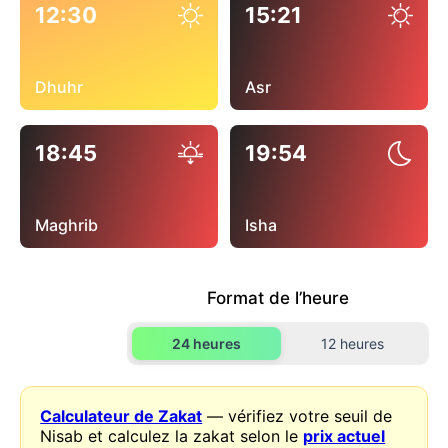
12:30
15:21
Dhuhr
Asr
18:45
19:54
Maghrib
Isha
Format de l’heure
24 heures
12 heures
Calculateur de Zakat
— vérifiez votre seuil de
Nisab et calculez la zakat selon le
prix actuel