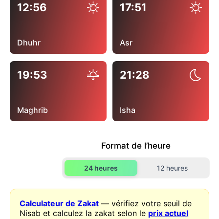
12:56
17:51
Dhuhr
Asr
19:53
21:28
Maghrib
Isha
Format de l’heure
24 heures
12 heures
Calculateur de Zakat
— vérifiez votre seuil de
Nisab et calculez la zakat selon le
prix actuel