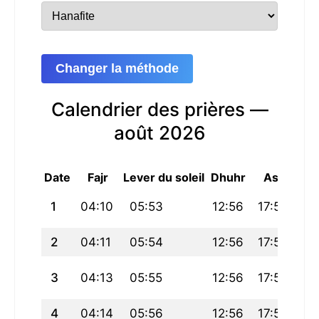
Changer la méthode
Calendrier des prières —
août 2026
Date
Fajr
Lever du soleil
Dhuhr
Asr
Mag
1
04:10
05:53
12:56
17:54
19
2
04:11
05:54
12:56
17:53
19
3
04:13
05:55
12:56
17:53
19
4
04:14
05:56
12:56
17:52
19