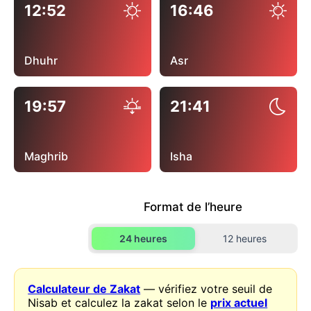
12:52
16:46
Dhuhr
Asr
19:57
21:41
Maghrib
Isha
Format de l’heure
24 heures
12 heures
Calculateur de Zakat
— vérifiez votre seuil de
Nisab et calculez la zakat selon le
prix actuel