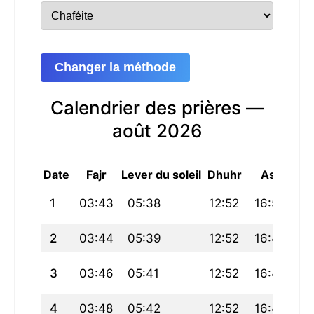
Changer la méthode
Calendrier des prières —
août 2026
Date
Fajr
Lever du soleil
Dhuhr
Asr
Ma
1
03:43
05:38
12:52
16:50
2
2
03:44
05:39
12:52
16:49
20
3
03:46
05:41
12:52
16:49
2
4
03:48
05:42
12:52
16:48
2